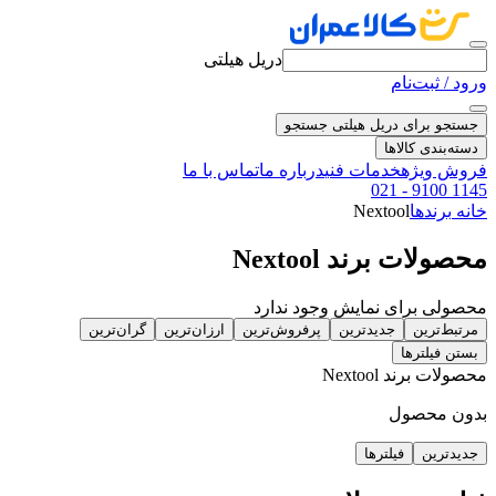
دریل هیلتی
ورود / ثبت‌نام
جستجو برای دریل هیلتی
جستجو
دسته‌بندی کالاها
فروش ویژه
خدمات فنی
درباره ما
تماس با ما
021 - 9100 1145
خانه
برندها
Nextool
محصولات برند Nextool
محصولی برای نمایش وجود ندارد
مرتبط‌ترین
جدیدترین
پرفروش‌ترین
ارزان‌ترین
گران‌ترین
بستن فیلترها
محصولات برند Nextool
بدون محصول
جدیدترین
فیلترها