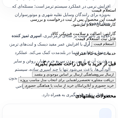
افزایش نرمی در عملکرد سیستم ترمز است؛ مسئله‌ای که
استعلام قیمت
به‌ویژه برای رانندگان وسایل نقلیه شهری و موتورسواران
قیمت این محصول پس از ثبت درخواست و بررسی
بسیار اهمیت دارد.
کارشناسان اعلام می‌شود.
گارانتی: اصالت و سلامت فیزیکی کالا
علاوه بر تأثیر مثبت بر صدای ترمزگیری،
اسپری تمیز کننده
قابل ثبت استعلام قیمت
استعلام قیمت
دیسک ترمز آرل
با افزایش عمر مفید دیسک و لنت‌های ترمز،
به حفظ سرمایه‌ی شما در بلندمدت کمک می‌کند. عملکرد
خدمات خرید کالا عمران
پرقدرت آن در از بین بردن سریع جرم، غبار، روغن و سایر
قبل از خرید با خیال راحت تصمیم بگیرید
آلودگی‌ها، باعث می‌شود تنها با چند اسپری ساده، سیستم
ارسال سریع
هماهنگی ارسال بر اساس موجودی و مقصد
ترمز خود را در وضعیت مطلوب نگه دارید. این محصول بدون
دریافت مشاوره تخصصی
راهنمایی برای انتخاب مدل مناسب پروژه
خرید حضوری و آنلاین
امکان خرید از سایت یا هماهنگی حضوری
نیاز به باز کردن قطعات، تنها با اسپری مستقیم بر نواحی
موردنظر، نتایج چشمگیری به همراه دارد.
محصولات پیشنهادی
خرید و قیمت اسپری تمیز کننده دیسک
ترمز آرل