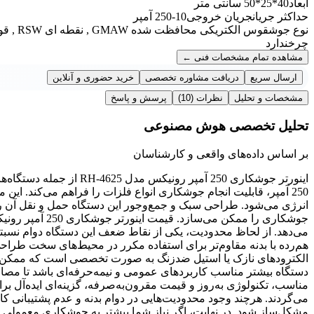
ابعاد
40*25*50 سانتی متر
حداکثر جریان
جریان خروجی10-250 آمپر
نوع جوش
قوس الکتریکی محافظت شده GMAW , نقطه ای RSW , قوس الکتریکی SMAW , آرگون GTAW
چرخ
ندارد
مشاهده تمام مشخصات فنی
←
ارسال سریع
دریافت مشاوره تخصصی
خرید حضوری و آنلاین
مشخصات و تحلیل
نظرات
(10)
پرسش و پاسخ
تحلیل تخصصی هوش مصنوعی
بر اساس داده‌های واقعی و کارشناسان
اینورتر جوشکاری 250 آمپر 
انرژی می‌شود. طراحی سبک و جمع‌وجور این دستگاه حمل و نقل آن را 
می‌دهد. از لحاظ محدودیت، یکی از نقاط ضعف این دستگاه دوام نسبتاً
هم‌رده با بدنه مقاوم‌تر برای استفاده مکرر در محیط‌های سخت طراحی
الکترودهای نازک یا استیل ضدزنگ به صورت تخصصی است که ممکن است
دستگاه بیشتر مناسب کاربردهای عمومی و نیمه‌حرفه‌ای باشد تا مصار
مناسب، تکنولوژی به‌روز و قیمت مقرون‌به‌صرفه، گزینه‌ای ایده‌آل بر
می‌گردند. هرچند وجود محدودیت‌هایی در دوام بدنه و عدم پشتیبانی
مشکل‌ساز شود. در نهایت، اگر نیاز شما بیشتر به جوشکاری معمولی و