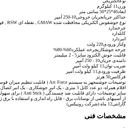
نوع
الکتریکی
وزن
11 کیلوگرم
ابعاد
40*25*50 سانتی متر
حداکثر جریان
جریان خروجی10-250 آمپر
نوع جوش
قوس الکتریکی محافظت شده GMAW , نقطه ای RSW , قوس الکتریکی SMAW , آرگون GTAW
چرخ
ندارد
کابل
دارد
انبر
دارد
ولتاژ ورودی
220 ولت
چرخه جوشکاری
چرخه عملکرد60%-80%
قابلیت جوش الکترود سایز
5 - 2 میلیمتر
دامنه‌ی جریان
10 - 250 آمپر
ضریب توان
11 کیلو ولت آمپر
ظرفيت ورودی
11 کیلو ولت آمپر
فرکانس
50 هرتز
توضیحات جوش
مجهز به سیستم Arc Force ( قابلیت تنظیم میزان قوس الکتریکی ) مجهز به سیستم Autostop مجهز به سیستم جوشکاری TIG
اقلام همراه
- دو عدد کابل 3 متری - یک انبر جوشکاری - یک انبر اتصال بدنه 3 - دفترچه راهنما
سایر توضیحات
از آسیبهای ناشی از نوسانات برق - قابل راه اندازی و استفاده با برق ژن
گارانتی
12 ماه (شرکت رونیکس)
مشخصات فنی