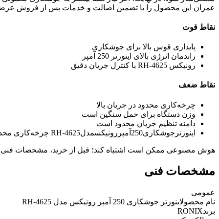
عمران این محصول را با تضمین اصالت و خدمات پس از فروش عرضه
نقاط قوت
پایداری قوس بالا برای جوشکاری
راندمان انرژی بالای اینورتر 250 آمپر
رونیکس RH-4625 با کنترل جریان دقیق
نقاط ضعف
چرخه‌کاری محدود در جریان بالا
وزن دستگاه برای حمل سنگین است
دامنه تنظیم جریان محدود است
اینورترجوشکاری250آمپررونیکسمدلRH-4625 چرخه‌کاری محدود در جریان بالا
هوش مصنوعی ممکن است اشتباه کند؛ قبل از خرید، مشخصات فنی 
مشخصات فنی
عمومی
نام محصول
اینورتر جوشکاری 250 آمپر رونیکس مدل RH-4625
برند
RONIX