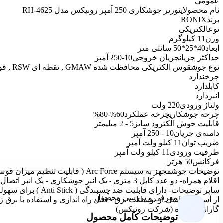
عمومی
نام محصول
اینورتر جوشکاری 250 آمپر رونیکس مدل RH-4625
برند
RONIX
نوع
الکتریکی
وزن
11 کیلوگرم
ابعاد
40*25*50 سانتی متر
حداکثر جریان
جریان خروجی10-250 آمپر
نوع جوش
قوس الکتریکی محافظت شده GMAW , نقطه ای RSW , قوس الکتریکی SMAW , آرگون GTAW
چرخ
ندارد
کابل
دارد
انبر
دارد
ولتاژ ورودی
220 ولت
چرخه جوشکاری
چرخه عملکرد60%-80%
قابلیت جوش الکترود سایز
5 - 2 میلیمتر
دامنه‌ی جریان
10 - 250 آمپر
ضریب توان
11 کیلو ولت آمپر
ظرفيت ورودی
11 کیلو ولت آمپر
فرکانس
50 هرتز
توضیحات جوش
مجهز به سیستم Arc Force ( قابلیت تنظیم میزان قوس الکتریکی ) مجهز به سیستم Autostop مجهز به سیستم جوشکاری TIG
اقلام همراه
- دو عدد کابل 3 متری - یک انبر جوشکاری - یک انبر اتصال بدنه 3 - دفترچه راهنما
سایر توضیحات
معرفی و بررسی محصول
از آسیبهای ناشی از نوسانات برق - قابل راه اندازی و استفاده با برق ژن
گارانتی
12 ماه (شرکت رونیکس)
توضیحات کامل محصول