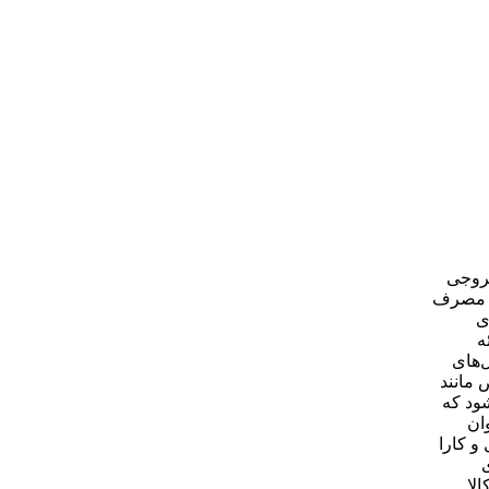
ان خروجی
یش بازدهی و کاهش مصرف
ی
ائه
‌های
 مانند
ود که
ان
و کارا
لا