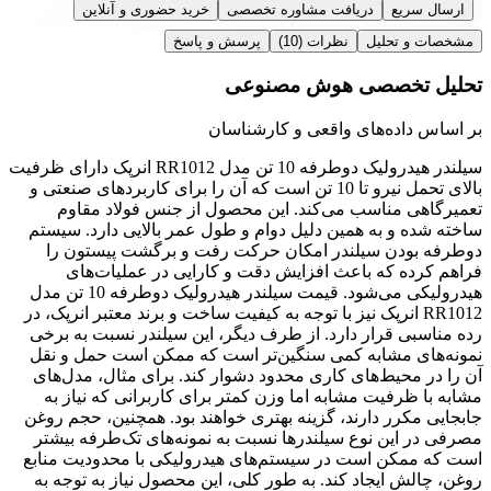
ارسال سریع
دریافت مشاوره تخصصی
خرید حضوری و آنلاین
مشخصات و تحلیل
نظرات
(10)
پرسش و پاسخ
تحلیل تخصصی هوش مصنوعی
بر اساس داده‌های واقعی و کارشناسان
سیلندر هیدرولیک دوطرفه 10 تن مدل RR1012 انرپک دارای ظرفیت
بالای تحمل نیرو تا 10 تن است که آن را برای کاربردهای صنعتی و
تعمیرگاهی مناسب می‌کند. این محصول از جنس فولاد مقاوم
ساخته شده و به همین دلیل دوام و طول عمر بالایی دارد. سیستم
دوطرفه بودن سیلندر امکان حرکت رفت و برگشت پیستون را
فراهم کرده که باعث افزایش دقت و کارایی در عملیات‌های
هیدرولیکی می‌شود. قیمت سیلندر هیدرولیک دوطرفه 10 تن مدل
RR1012 انرپک نیز با توجه به کیفیت ساخت و برند معتبر انرپک، در
رده مناسبی قرار دارد. از طرف دیگر، این سیلندر نسبت به برخی
نمونه‌های مشابه کمی سنگین‌تر است که ممکن است حمل و نقل
آن را در محیط‌های کاری محدود دشوار کند. برای مثال، مدل‌های
مشابه با ظرفیت مشابه اما وزن کمتر برای کاربرانی که نیاز به
جابجایی مکرر دارند، گزینه بهتری خواهند بود. همچنین، حجم روغن
مصرفی در این نوع سیلندرها نسبت به نمونه‌های تک‌طرفه بیشتر
است که ممکن است در سیستم‌های هیدرولیکی با محدودیت منابع
روغن، چالش ایجاد کند. به طور کلی، این محصول نیاز به توجه به