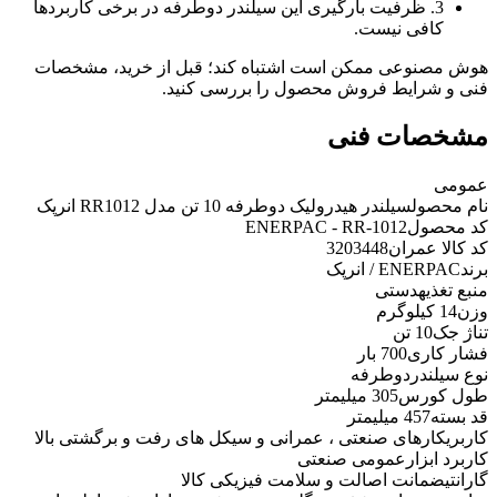
3. ظرفیت بارگیری این سیلندر دوطرفه در برخی کاربردها
کافی نیست.
هوش مصنوعی ممکن است اشتباه کند؛ قبل از خرید، مشخصات
فنی و شرایط فروش محصول را بررسی کنید.
مشخصات فنی
عمومی
نام محصول
سیلندر هیدرولیک دوطرفه 10 تن مدل RR1012 انرپک
کد محصول
ENERPAC - RR-1012
کد کالا عمران
3203448
برند
ENERPAC / انرپک
منبع تغذیه
دستی
وزن
14 کیلوگرم
تناژ جک
10 تن
فشار کاری
700 بار
نوع سیلندر
دوطرفه
طول کورس
305 میلیمتر
قد بسته
457 میلیمتر
کاربری
کارهای صنعتی ، عمرانی و سیکل های رفت و برگشتی بالا
کاربرد ابزار
عمومی صنعتی
گارانتی
ضمانت اصالت و سلامت فیزیکی کالا