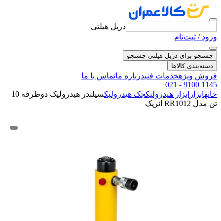
دریل هیلتی
ورود / ثبت‌نام
جستجو برای دریل هیلتی
جستجو
دسته‌بندی کالاها
فروش ویژه
خدمات فنی
درباره ما
تماس با ما
021 - 9100 1145
خانه
ابزار
ابزار هیدرولیک
جک هیدرولیک
سیلندر هیدرولیک دوطرفه 10
تن مدل RR1012 انرپک