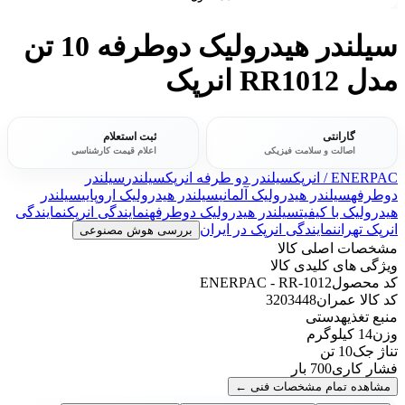
سیلندر هیدرولیک دوطرفه 10 تن
مدل RR1012 انرپک
گارانتی
ثبت استعلام
اصالت و سلامت فیزیکی
اعلام قیمت کارشناسی
ENERPAC / انرپک
سیلندر دو طرفه انرپک
سیلندر
سیلندر
دوطرفه
سیلندر هیدرولیک آلمانی
سیلندر هیدرولیک اروپایی
سیلندر
هیدرولیک با کیفیت
سیلندر هیدرولیک دوطرفه
نمایندگی انرپک
نمایندگی
انرپک تهران
نمایندگی انرپک در ایران
بررسی هوش مصنوعی
مشخصات اصلی کالا
ویژگی های کلیدی کالا
کد محصول
ENERPAC - RR-1012
کد کالا عمران
3203448
منبع تغذیه
دستی
وزن
14 کیلوگرم
تناژ جک
10 تن
فشار کاری
700 بار
مشاهده تمام مشخصات فنی
←