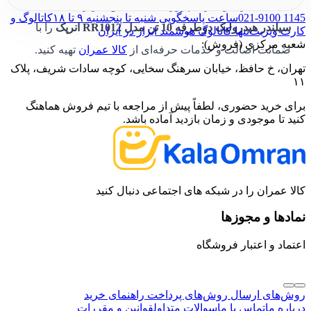
جابجایی بارها و اجرای پروژه‌های حساس کاربردی است.
021-9100 1145
ساعت پاسخگویی شنبه تا پنجشنبه ۹ تا ۱۸
کاتالوگ و
سیلندر هیدرولیک دوطرفه 10 تن مدل RR1012 انرپک
را با
کارت ویزیت
تنها کاتالوگ هوشمند ابزار در ایران
شعبه مرکزی (فروش):
ضمانت اصالت و خدمات حرفه‌ای از
کالا عمران
تهیه کنید.
تهران، خ حافظ، خیابان سرهنگ سخایی، کوچه سادات شریف، پلاک
۱۱
برای خرید حضوری، لطفاً پیش از مراجعه با تیم فروش هماهنگ
کنید تا موجودی و زمان بازدید آماده باشد.
کالا عمران را در شبکه های اجتماعی دنبال کنید
نمادها و مجوزها
اعتماد و اعتبار فروشگاه
روش‌های ارسال
روش‌های پرداخت
راهنمای خرید
درباره ما
تماس با ما
سوالات متداول
قوانین و مقررات