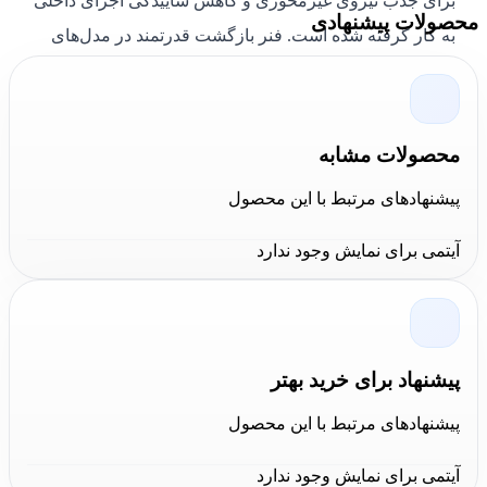
برای جذب نیروی غیرمحوری و کاهش ساییدگی اجزای داخلی
محصولات پیشنهادی
به کار گرفته شده است. فنر بازگشت قدرتمند در مدل‌های
یکطرفه نیز باعث برگشت سریع شفت و سهولت در
بهره‌برداری شده است.
محصولات مشابه
پیشنهادهای مرتبط با این محصول
آیتمی برای نمایش وجود ندارد
نتیجه‌گیری کالا عمران
سیلندر هیدرولیک دوطرفه 10 تن مدل RR1012 انرپک
با
پیشنهاد برای خرید بهتر
طراحی مستحکم و عملکرد دقیق، گزینه‌ای ایده‌آل برای انجام
پیشنهادهای مرتبط با این محصول
عملیات صنعتی سبک و متوسط است. این سیلندر با تحمل
فشار کاری بالا و قابلیت اعمال نیروی کشش و فشار، در
آیتمی برای نمایش وجود ندارد