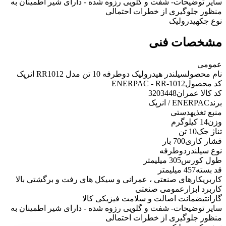
سایر توضیحات
- شفت و گلویی رزوه شده - دارای شیر اطمینان به
منظور جلوگیری از خطرات احتمالی
نوع جک
هیدرولیک
مشخصات فنی
عمومی
نام محصول
سیلندر هیدرولیک دوطرفه 10 تن مدل RR1012 انرپک
کد محصول
ENERPAC - RR-1012
کد کالا عمران
3203448
برند
ENERPAC / انرپک
منبع تغذیه
دستی
وزن
14 کیلوگرم
تناژ جک
10 تن
فشار کاری
700 بار
نوع سیلندر
دوطرفه
طول کورس
305 میلیمتر
قد بسته
457 میلیمتر
کاربری
کارهای صنعتی ، عمرانی و سیکل های رفت و برگشتی بالا
کاربرد ابزار
عمومی صنعتی
گارانتی
ضمانت اصالت و سلامت فیزیکی کالا
سایر توضیحات
- شفت و گلویی رزوه شده - دارای شیر اطمینان به
منظور جلوگیری از خطرات احتمالی