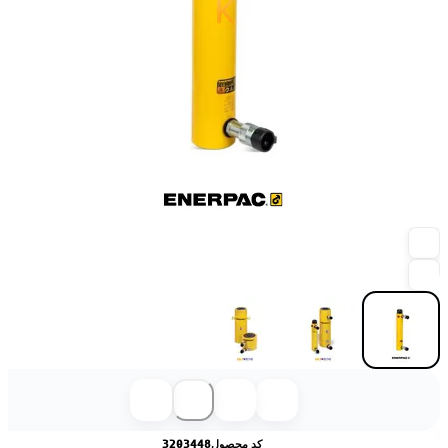
کد محصول
3203448