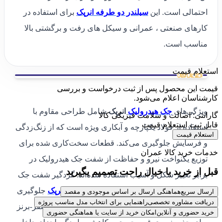
احتمالی است. این
سیلندر دو طرفه انرپک
برای استفاده در
کارهای صنعتی ، عمرانی و سیکل های رفت و برگشتی بالا
مناسب است.
استعلام قیمت
قیمت این محصول پس از ثبت درخواست و بررسی
کارشناسان اعلام می‌شود.
ویژگی‌های
جک هیدرولیک
انرپک
شامل طراحی مقاوم با
گارانتی: اصالت و سلامت فیزیکی کالا
قابل ثبت استعلام قیمت
استفاده از فولاد یکپارچه و آبکاری ویژه است که از زنگ‌زدگی
استعلام قیمت
و فرسایش جلوگیری می‌کند. قطعات سخت‌کاری شده برای
خدمات خرید کالا عمران
توزیع یکنواخت نیرو و حفاظت از شفت جک هیدرولیک در
قبل از خرید با خیال راحت تصمیم بگیرید
برابر تغییر شکل و آسیب استفاده شده‌اند. گردگیر شفت جک
از ورود گرد و غبار به داخل
سیلندر هیدرولیک انرپک
جلوگیری
ارسال سریع
هماهنگی ارسال بر اساس موجودی و مقصد
دریافت مشاوره تخصصی
راهنمایی برای انتخاب مدل مناسب پروژه
کرده و عمر آن را افزایش می‌دهد. همچنین، رینگ فسفر-برنز
خرید حضوری و آنلاین
امکان خرید از سایت یا هماهنگی حضوری