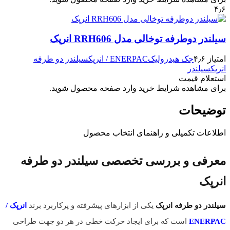
۴٫۶
سیلندر دوطرفه توخالی مدل RRH606 انرپک
امتیاز ۴٫۶
جک هیدرولیک
ENERPAC / انرپک
سیلندر دو طرفه
انرپک
سیلندر
استعلام قیمت
برای مشاهده شرایط خرید وارد صفحه محصول شوید.
توضیحات
اطلاعات تکمیلی و راهنمای انتخاب محصول
معرفی و بررسی تخصصی سیلندر دو طرفه
انرپک
سیلندر دو طرفه انرپک
یکی از ابزارهای پیشرفته و پرکاربرد برند
انرپک /
ENERPAC
است که برای ایجاد حرکت خطی در هر دو جهت طراحی