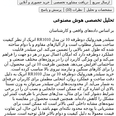
ارسال سریع
دریافت مشاوره تخصصی
خرید حضوری و آنلاین
مشخصات و تحلیل
نظرات
(10)
پرسش و پاسخ
تحلیل تخصصی هوش مصنوعی
بر اساس داده‌های واقعی و کارشناسان
سیلندر هیدرولیک دوطرفه 10 تن مدل RR1010 انرپک از نظر کیفیت
ساخت بسیار مطلوب است و از آلیاژهای مقاوم و با دوام ساخته
شده که طول عمر بالایی را تضمین می‌کند. این سیلندر قابلیت
عملکرد دوطرفه دارد که امکان اعمال نیرو در هر دو جهت را فراهم
می‌کند و این ویژگی کاربرد آن را در پروژه‌های مختلف صنعتی و
ساختمانی افزایش می‌دهد. همچنین ظرفیت 10 تن این محصول، آن
را برای کارهای سنگین و نیازمند نیروی بالا مناسب کرده است.
خرید سیلندر هیدرولیک دوطرفه 10 تن مدل RR1010 انرپک به دلیل
دقت ساخت و عملکرد روان، انتخابی مطمئن برای کاربران حرفه‌ای
به شمار می‌آید. از محدودیت‌های این سیلندر می‌توان به وزن نسبتاً
بالای آن اشاره کرد که ممکن است جابجایی و نصب آن را در برخی
شرایط دشوار کند؛ برای مثال، مدل‌های سبک‌تر با ظرفیت کمتر این
مشکل را کاهش داده‌اند. همچنین قیمت محصول در مقایسه با
نمونه‌های مشابه داخلی کمی بالاتر است که ممکن است برای
مشتریانی با بودجه محدود نکته‌ای مهم باشد. با این حال، این تفاوت
قیمت معمولاً به دلیل کیفیت و دوام بالاتر قابل توجیه است. سیلندر