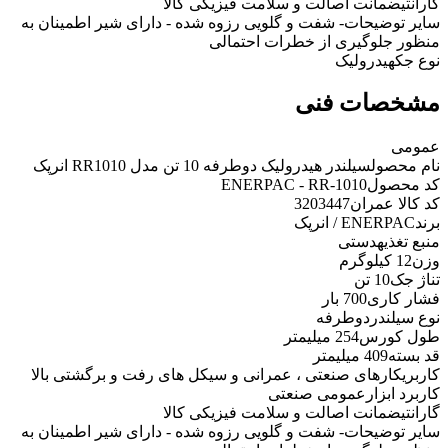
گارانتی
ضمانت اصالت و سلامت فیزیکی کالا
سایر توضیحات
- شفت و گلویی رزوه شده - دارای شیر اطمینان به
منظور جلوگیری از خطرات احتمالی
نوع جک
هیدرولیک
مشخصات فنی
عمومی
نام محصول
سیلندر هیدرولیک دوطرفه 10 تن مدل RR1010 انرپک
کد محصول
ENERPAC - RR-1010
کد کالا عمران
3203447
برند
ENERPAC / انرپک
منبع تغذیه
دستی
وزن
12 کیلوگرم
تناژ جک
10 تن
فشار کاری
700 بار
نوع سیلندر
دوطرفه
طول کورس
254 میلیمتر
قد بسته
409 میلیمتر
کاربری
کارهای صنعتی ، عمرانی و سیکل های رفت و برگشتی بالا
کاربرد ابزار
عمومی صنعتی
گارانتی
ضمانت اصالت و سلامت فیزیکی کالا
سایر توضیحات
- شفت و گلویی رزوه شده - دارای شیر اطمینان به