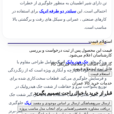
تن دارای شیر اطمینان به منظور جلوگیری از خطرات
احتمالی است. این
سیلندر دو طرفه انرپک
برای استفاده در
کارهای صنعتی ، عمرانی و سیکل های رفت و برگشتی بالا
مناسب است.
استعلام قیمت
قیمت این محصول پس از ثبت درخواست و بررسی
کارشناسان اعلام می‌شود.
ویژگی‌های
جک هیدرولیک
انرپک
شامل طراحی مقاوم با
گارانتی: اصالت و سلامت فیزیکی کالا
قابل ثبت استعلام قیمت
استفاده از فولاد یکپارچه و آبکاری ویژه است که از زنگ‌زدگی
استعلام قیمت
و فرسایش جلوگیری می‌کند. قطعات سخت‌کاری شده برای
خدمات خرید کالا عمران
توزیع یکنواخت نیرو و حفاظت از شفت جک هیدرولیک در
قبل از خرید با خیال راحت تصمیم بگیرید
برابر تغییر شکل و آسیب استفاده شده‌اند. گردگیر شفت جک
از ورود گرد و غبار به داخل
سیلندر هیدرولیک انرپک
جلوگیری
ارسال سریع
هماهنگی ارسال بر اساس موجودی و مقصد
دریافت مشاوره تخصصی
راهنمایی برای انتخاب مدل مناسب پروژه
کرده و عمر آن را افزایش می‌دهد. همچنین، رینگ فسفر-برنز
خرید حضوری و آنلاین
امکان خرید از سایت یا هماهنگی حضوری