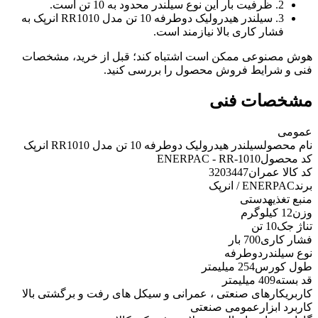
2. ظرفیت بار این نوع سیلندر محدود به 10 تن است.
3. سیلندر هیدرولیک دوطرفه 10 تن مدل RR1010 انرپک به
فشار کاری بالا نیازمند است.
هوش مصنوعی ممکن است اشتباه کند؛ قبل از خرید، مشخصات
فنی و شرایط فروش محصول را بررسی کنید.
مشخصات فنی
عمومی
نام محصول
سیلندر هیدرولیک دوطرفه 10 تن مدل RR1010 انرپک
کد محصول
ENERPAC - RR-1010
کد کالا عمران
3203447
برند
ENERPAC / انرپک
منبع تغذیه
دستی
وزن
12 کیلوگرم
تناژ جک
10 تن
فشار کاری
700 بار
نوع سیلندر
دوطرفه
طول کورس
254 میلیمتر
قد بسته
409 میلیمتر
کاربری
کارهای صنعتی ، عمرانی و سیکل های رفت و برگشتی بالا
کاربرد ابزار
عمومی صنعتی