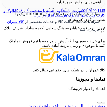
آیتمی برای نمایش وجود ندارد
کشش و فشار، عملکردی دقیق و قابل‌اعتماد ارائه می‌دهد.
021-9100 1145
ساعت پاسخگویی شنبه تا پنجشنبه ۹ تا ۱۸
کاتالوگ و
سیلندر هیدرولیک دوطرفه 10 تن مدل RR1010 انرپک
را
کارت ویزیت
تنها کاتالوگ هوشمند ابزار در ایران
شعبه مرکزی (فروش):
همراه با ضمانت اصالت کالا و خدمات تخصصی از
کالا عمران
تهران، خ حافظ، خیابان سرهنگ سخایی، کوچه سادات شریف، پلاک
خریداری کنید.
۱۱
برای خرید حضوری، لطفاً پیش از مراجعه با تیم فروش هماهنگ
کنید تا موجودی و زمان بازدید آماده باشد.
کالا عمران را در شبکه های اجتماعی دنبال کنید
نمادها و مجوزها
اعتماد و اعتبار فروشگاه
روش‌های ارسال
روش‌های پرداخت
راهنمای خرید