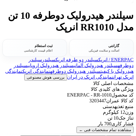
سیلندر هیدرولیک دوطرفه 10 تن
مدل RR1010 انرپک
گارانتی
ثبت استعلام
اصالت و سلامت فیزیکی
اعلام قیمت کارشناسی
ENERPAC / انرپک
سیلندر دو طرفه انرپک
سیلندر
سیلندر
دوطرفه
سیلندر هیدرولیک آلمانی
سیلندر هیدرولیک اروپایی
سیلندر
هیدرولیک با کیفیت
سیلندر هیدرولیک دوطرفه
نمایندگی انرپک
نمایندگی
انرپک تهران
نمایندگی انرپک در ایران
بررسی هوش مصنوعی
مشخصات اصلی کالا
ویژگی های کلیدی کالا
کد محصول
ENERPAC - RR-1010
کد کالا عمران
3203447
منبع تغذیه
دستی
وزن
12 کیلوگرم
تناژ جک
10 تن
فشار کاری
700 بار
مشاهده تمام مشخصات فنی
←