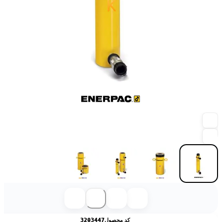
کد محصول
3203447