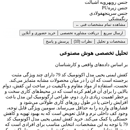
جنس رویه
رویه اشبالت
جنس زیره
PU
جنس سرپنجه
فولادی
رنگ
مشکی
مشاهده تمام مشخصات فنی
←
ارسال سریع
دریافت مشاوره تخصصی
خرید حضوری و آنلاین
مشخصات و تحلیل
نظرات
(10)
پرسش و پاسخ
تحلیل تخصصی هوش مصنوعی
بر اساس داده‌های واقعی و کارشناسان
کفش ایمنی یحیی مدل اکونومیک کد 79 دارای چند ویژگی مثبت
برجسته است که آن را در میان محصولات مشابه متمایز می‌کند.
نخست، استفاده از مواد مقاوم و باکیفیت در ساخت این کفش، دوام
بالایی را برای آن فراهم کرده است که در محیط‌های کاری سخت و
پرخطر اهمیت زیادی دارد. دوم، طراحی ارگونومیک این مدل باعث
افزایش راحتی پا در طول روزهای کاری طولانی می‌شود و
فشارهای وارده را به حداقل می‌رساند. سومین ویژگی قابل توجه،
وجود کف داخلی نرم و قابل تعویض است که به بهبود تهویه و کاهش
خستگی پا کمک می‌کند. خرید کفش ایمنی یحیی مدل اکونومیک کد
79 با توجه به این مشخصات، انتخابی مناسب برای افرادی است که
به دنبال تعادل بین کیفیت و قیمت کفش ایمنی یحیی مدل اکونومیک