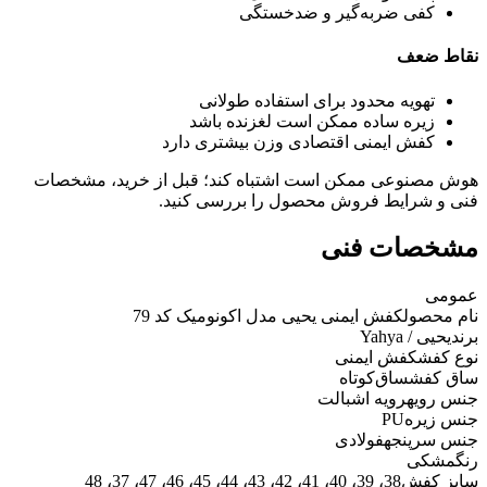
کفی ضربه‌گیر و ضدخستگی
نقاط ضعف
تهویه محدود برای استفاده طولانی
زیره ساده ممکن است لغزنده باشد
کفش ایمنی اقتصادی وزن بیشتری دارد
هوش مصنوعی ممکن است اشتباه کند؛ قبل از خرید، مشخصات
فنی و شرایط فروش محصول را بررسی کنید.
مشخصات فنی
عمومی
نام محصول
کفش ایمنی یحیی مدل اکونومیک کد 79
برند
یحیی / Yahya
نوع کفش
کفش ایمنی
ساق کفش
ساق‌کوتاه
جنس رویه
رویه اشبالت
جنس زیره
PU
جنس سرپنجه
فولادی
رنگ
مشکی
سایز کفش
38، 39، 40، 41، 42، 43، 44، 45، 46، 47، 37، 48