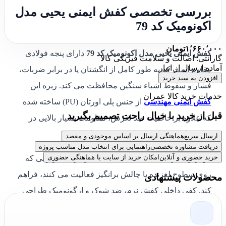
بررسی تخصصی کفش ایمنی یحیی مدل
اکونومیک کد 79
۱٬۶۶۰٬۰۰۰
تومان
کفش ایمنی یحیی مدل اکونومیک کد 79
دارای پنجه فولادی
گارانتی: اصالت و سلامت فیزیکی کالا
آماده ارسال از انبار
مقاوم است که به طور کامل از انگشتان پا در برابر ضربات،
افزودن به سبد خرید
فشار و سقوط اشیاء سنگین محافظت می کند. زیره این
خدمات خرید کالا عمران
کفش ایمنی مهندسی
از جنس پلی اورتان (PU) ساخته شده
قبل از خرید با خیال راحت تصمیم بگیرید
که علاوه بر خاصیت ضد لغزش، مقاومت بسیار بالایی در
برابر سایش، مواد شیمیایی و روغن ها دارد.
ارسال سریع
هماهنگی ارسال بر اساس موجودی و مقصد
دریافت مشاوره تخصصی
راهنمایی برای انتخاب مدل مناسب پروژه
خرید حضوری و آنلاین
امکان خرید از سایت یا هماهنگی حضوری
این زیره طراحی شده تا امنیت کاملی را برای کاربرانی که
روی سطوح لغزنده یا چالش برانگیز فعالیت می کنند، فراهم
محصولات پیشنهادی
کند. کفی داخلی کفش نرم، ضد شوک و ارگونومیک طراحی
شده است که از خستگی پا در ساعات کاری طولانی
جلوگیری کرده و راحتی فوق العاده ای را به ارمغان می آورد.