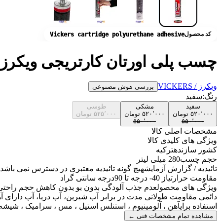
کد محصول
Vickers cartridge polyurethane adhesive
چسب پلی اورتان کارتریجی ویکرز
ویکرز / VICKERS
بررسی هوش مصنوعی
رنگ:
سفید
سفید
مشکی
طوسی
۵۲۰٬۰۰۰
تومان
۵۲۰٬۰۰۰
تومان
۵۲۵٬۰۰۰
تومان
۵۵۰٬۰۰۰
۵۵۰٬۰۰۰
مشخصات اصلی کالا
ویژگی های کلیدی کالا
کشور سازنده
ترکیه
حجم چسب
280 میلی لیتر
تائیدیه / گزارش آزمایش
هیچ گونه تائیدیه معتبری در دسترس نمی باشد
مقاومت حرارتی
از 40- درجه تا 90درجه سانتی گراد
ویژگی های محصول
عدم جذب آلودگی بدون بو بدون کاهش حجم راحتی 
دائمی مقاومت طولانی مدت در برابر آب شیرین، آب دریا، آب دارای آهک
استفاده برای
آهن ، آلومینیوم ، استنلس استیل ، مس ، سرامیک ، شیشه
مشاهده تمام مشخصات فنی
←