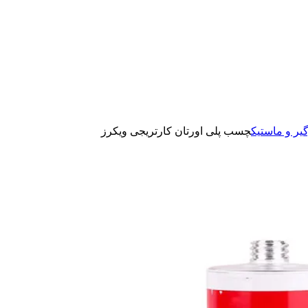
یر و ماستیک
چسب پلی اورتان کارتریجی ویکرز