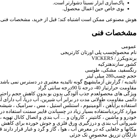
پاک‌سازی ابزار نسبتاً دشوارتر است.
بوی خاص حین اعمال محصول.
هوش مصنوعی ممکن است اشتباه کند؛ قبل از خرید، مشخصات فنی 
مشخصات فنی
عمومی
نام محصول
چسب پلی اورتان کارتریجی
برند
ویکرز / VICKERS
کشور سازنده
ترکیه
رنگ
سفید، مشکی، طوسی
حجم چسب
280 میلی لیتر
تائیدیه / گزارش آزمایش
هیچ گونه تائیدیه معتبری در دسترس نمی باشد
مقاومت حرارتی
از 40- درجه تا 90درجه سانتی گراد
ویژگی های محصول
عدم جذب آلودگی بدون بو بدون کاهش حجم راحتی 
دائمی مقاومت طولانی مدت در برابر آب شیرین، آب دریا، آب دارای آهک
استفاده برای
آهن ، آلومینیوم ، استنلس استیل ، مس ، سرامیک ، شیشه
موارد کاربردی
استفاده بسیار زیاد در چسباندن فایبر سمنت استفاده در 
خودرو و ماشین ، کانتینر ، کاروان و … آب بندی و اتصال کانال تهویه ،
شیروانی آب بندی و درزگیری ورق فلزی و جوش خورده برای کاهش ار
مکانها و جاهایی که در معرض آب ، هوا ، گاز و گرد و غبار قرار دارند
نازل
گان تزریق مخصوص تک جزئی