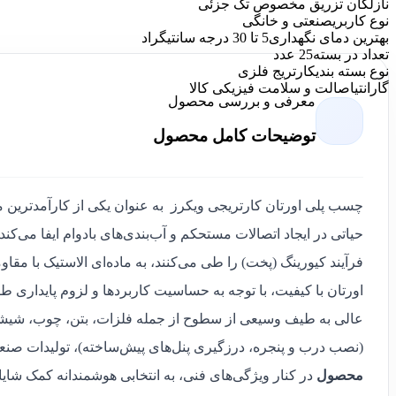
نازل
گان تزریق مخصوص تک جزئی
نوع کاربری
صنعتی و خانگی
بهترین دمای نگهداری
5 تا 30 درجه سانتیگراد
تعداد در بسته
25 عدد
نوع بسته بندی
کارتریج فلزی
گارانتی
اصالت و سلامت فیزیکی کالا
معرفی و بررسی محصول
توضیحات کامل محصول
چسب پلی اورتان کارتریجی ویکرز به عنوان یکی از کارآمدترین 
حیاتی در ایجاد اتصالات مستحکم و آب‌بندی‌های بادوام ایفا می‌
فرآیند کیورینگ (پخت) را طی می‌کنند، به ماده‌ای الاستیک با مقا
اورتان با کیفیت، با توجه به حساسیت کاربردها و لزوم پایداری 
عالی به طیف وسیعی از سطوح از جمله فلزات، بتن، چوب، شیشه،
(نصب درب و پنجره، درزگیری پنل‌های پیش‌ساخته)، تولیدات صنع
محصول
در کنار ویژگی‌های فنی، به انتخابی هوشمندانه کمک شایا