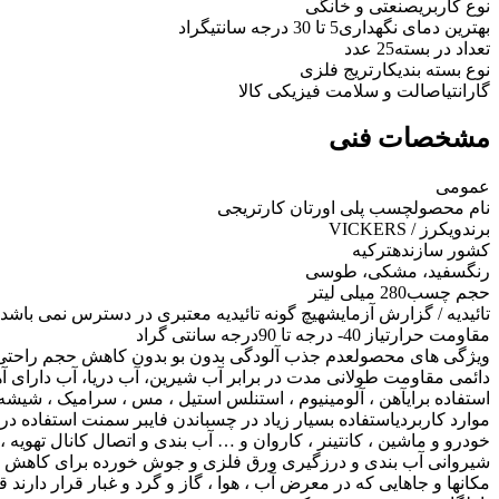
نوع کاربری
صنعتی و خانگی
بهترین دمای نگهداری
5 تا 30 درجه سانتیگراد
تعداد در بسته
25 عدد
نوع بسته بندی
کارتریج فلزی
گارانتی
اصالت و سلامت فیزیکی کالا
مشخصات فنی
عمومی
نام محصول
چسب پلی اورتان کارتریجی
برند
ویکرز / VICKERS
کشور سازنده
ترکیه
رنگ
سفید، مشکی، طوسی
حجم چسب
280 میلی لیتر
تائیدیه / گزارش آزمایش
هیچ گونه تائیدیه معتبری در دسترس نمی باشد
مقاومت حرارتی
از 40- درجه تا 90درجه سانتی گراد
ویژگی های محصول
عدم جذب آلودگی بدون بو بدون کاهش حجم راحتی 
دائمی مقاومت طولانی مدت در برابر آب شیرین، آب دریا، آب دارای آهک
استفاده برای
آهن ، آلومینیوم ، استنلس استیل ، مس ، سرامیک ، شیشه
موارد کاربردی
استفاده بسیار زیاد در چسباندن فایبر سمنت استفاده در 
خودرو و ماشین ، کانتینر ، کاروان و … آب بندی و اتصال کانال تهویه ،
شیروانی آب بندی و درزگیری ورق فلزی و جوش خورده برای کاهش ار
مکانها و جاهایی که در معرض آب ، هوا ، گاز و گرد و غبار قرار دارند