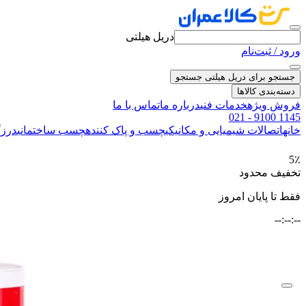
دریل هیلتی
ورود / ثبت‌نام
جستجو برای دریل هیلتی
جستجو
دسته‌بندی کالاها
فروش ویژه
خدمات فنی
درباره ما
تماس با ما
021 - 9100 1145
خانه
اتصالات شیمیایی و مکانیکی
چسب و پاک کننده
چسب ساختمانی
درزگ
5٪
تخفیف محدود
فقط تا پایان امروز
--:--:--