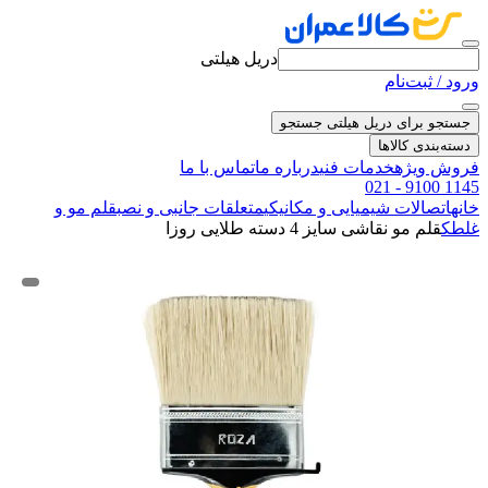
دریل هیلتی
ورود / ثبت‌نام
جستجو برای دریل هیلتی
جستجو
دسته‌بندی کالاها
فروش ویژه
خدمات فنی
درباره ما
تماس با ما
021 - 9100 1145
خانه
اتصالات شیمیایی و مکانیکی
متعلقات جانبی و نصب
قلم مو و
غلطک
قلم مو نقاشی سایز 4 دسته طلایی روزا