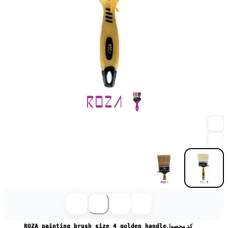
کد محصول
ROZA painting brush size 4 golden handle