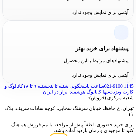
اگر به دنبال یک قلم مو حرفه‌ای و باکیفیت برای پروژه‌های
آیتمی برای نمایش وجود ندارد
رنگ‌کاری خود هستید،
قلم مو نقاشی سایز 4 دسته طلایی
روزا
انتخابی عالی برای شماست.
خرید و قیمت
قلم مو
نقاشی سایز 4 دسته طلایی روزا
به صورت تک و عمده به
همراه گارانتی اصالت و سلامت فیزیکی کالا در مجموعه
پیشنهاد برای خرید بهتر
کالاعمران
صورت می گیرد.
پیشنهادهای مرتبط با این محصول
آیتمی برای نمایش وجود ندارد
021-9100 1145
ساعت پاسخگویی شنبه تا پنجشنبه ۹ تا ۱۸
کاتالوگ و
کارت ویزیت
تنها کاتالوگ هوشمند ابزار در ایران
شعبه مرکزی (فروش):
تهران، خ حافظ، خیابان سرهنگ سخایی، کوچه سادات شریف، پلاک
۱۱
برای خرید حضوری، لطفاً پیش از مراجعه با تیم فروش هماهنگ
کنید تا موجودی و زمان بازدید آماده باشد.