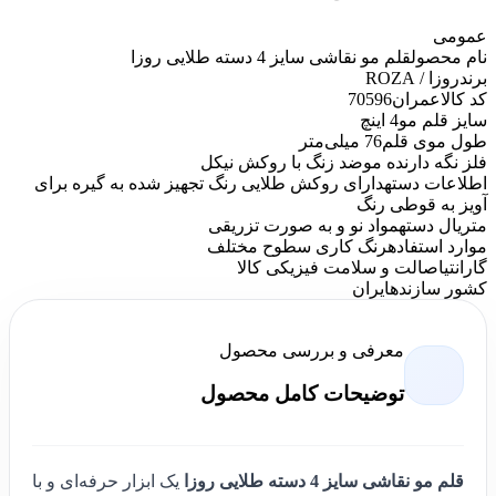
عمومی
نام محصول
قلم مو نقاشی سایز 4 دسته طلایی روزا
برند
روزا / ROZA
کد کالاعمران
70596
سایز قلم مو
4 اینچ
طول موی قلم
76 میلی‌متر
فلز نگه دارنده مو
ضد زنگ با روکش نیکل
اطلاعات دسته
دارای روکش طلایی رنگ تجهیز شده به گیره برای
آویز به قوطی رنگ
متریال دسته
مواد نو و به صورت تزریقی
موارد استفاده
رنگ کاری سطوح مختلف
گارانتی
اصالت و سلامت فیزیکی کالا
کشور سازنده
ایران
معرفی و بررسی محصول
توضیحات کامل محصول
قلم مو نقاشی سایز 4 دسته طلایی روزا
یک ابزار حرفه‌ای و با