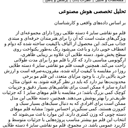
تحلیل تخصصی هوش مصنوعی
بر اساس داده‌های واقعی و کارشناسان
قلم مو نقاشی سایز 4 دسته طلایی روزا دارای مجموعه‌ای از
ویژگی‌های مثبت است که آن را برای هنرمندان حرفه‌ای و مبتدی
جذاب می‌کند. این محصول از الیاف باکیفیت ساخته شده که دوام و
انعطاف خوبی دارد و باعث می‌شود رنگ به‌طور یکنواخت روی
سطح پخش شود. دسته طلایی آن علاوه بر زیبایی ظاهری،
ارگونومی مناسبی دارد که کار با قلم مو را برای مدت طولانی
راحت می‌کند. همچنین قیمت قلم مو نقاشی سایز 4 دسته طلایی
روزا در مقایسه با کیفیت ارائه شده، مقرون‌به‌صرفه است و ارزش
خرید بالایی دارد. با وجود مزایای متعدد، این قلم مو برخی
محدودیت‌ها نیز دارد که باید در نظر گرفته شوند. به عنوان مثال،
اندازه سایز 4 ممکن است برای نقاشی‌های بسیار دقیق و جزییات
کوچک کمی بزرگ باشد؛ در مقایسه با قلم موهای سایز 1 که جزئیات
ظریف‌تر را بهتر پوشش می‌دهند. همچنین، دسته طلایی این مدل
ممکن است برای افرادی که به دنبال سبک‌های بسیار سبک و
کم‌وزن هستند، کمی سنگین‌تر احساس شود؛ مشابه قلم موهای
دسته چوبی که وزن کمتری دارند. این موارد باعث می‌شوند که
انتخاب این قلم مو بیشتر مناسب پروژه‌هایی با جزئیات متوسط و
کاربرد عمومی باشد. در مجموع، قلم مو نقاشی سایز 4 دسته طلایی