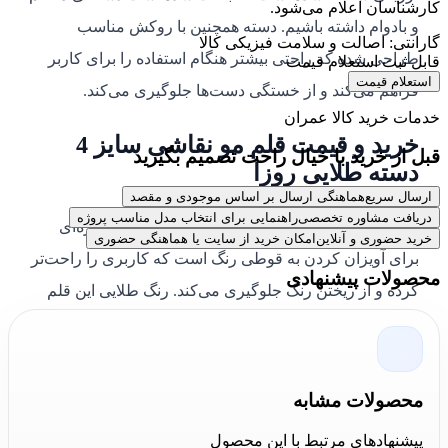
کارشناسان اعلام می‌شود.
و بادوام داشته باشیم. دسته همچنین با روکش مناسب
گارانتی: اصالت و سلامت فیزیکی کالا
طراحی شده که راحتی بیشتر هنگام استفاده را برای کاربر
قابل ثبت استعلام قیمت
استعلام قیمت
فراهم می‌کند و از خستگی دست‌ها جلوگیری می‌کند.
خدمات خرید کالا عمران
خرید و قیمت
قلم مو نقاشی سایز 4
قبل از خرید با خیال راحت تصمیم بگیرید
دسته طلایی روزا
ارسال سریع
هماهنگی ارسال بر اساس موجودی و مقصد
دریافت مشاوره تخصصی
راهنمایی برای انتخاب مدل مناسب پروژه
قلم مو نقاشی سایز 4 دسته طلایی روزا
مجهز به گیره‌ای
خرید حضوری و آنلاین
امکان خرید از سایت یا هماهنگی حضوری
برای آویزان کردن به قوطی رنگ است که کاربری را راحت‌تر
محصولات پیشنهادی
کرده و از ریختن رنگ جلوگیری می‌کند. رنگ طلایی این قلم
مو نه‌تنها ظاهری شیک و زیبا دارد، بلکه باعث می‌شود که این
ابزار به راحتی قابل شناسایی و استفاده باشد. این ویژگی‌ها
قلم مو روزا
را به ابزاری ایده‌آل برای افرادی که به دنبال
محصولات مشابه
ابزار رنگ‌کاری دقیق و با کیفیت هستند، تبدیل می‌کند.
پیشنهادهای مرتبط با این محصول