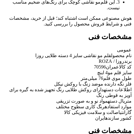
3. این قلم‌مو نقاشی کوچک برای رنگ‌های ضخیم مناسب
نیست.
هوش مصنوعی ممکن است اشتباه کند؛ قبل از خرید، مشخصات
فنی و شرایط فروش محصول را بررسی کنید.
مشخصات فنی
عمومی
نام محصول
قلم مو نقاشی سایز 4 دسته طلایی روزا
برند
روزا / ROZA
کد کالاعمران
70596
سایز قلم مو
4 اینچ
طول موی قلم
76 میلی‌متر
فلز نگه دارنده مو
ضد زنگ با روکش نیکل
اطلاعات دسته
دارای روکش طلایی رنگ تجهیز شده به گیره برای
آویز به قوطی رنگ
متریال دسته
مواد نو و به صورت تزریقی
موارد استفاده
رنگ کاری سطوح مختلف
گارانتی
اصالت و سلامت فیزیکی کالا
کشور سازنده
ایران
مشخصات فنی