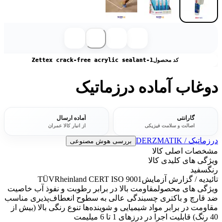
کد محصول
Zettex crack-free acrylic sealant-1
دوغاب آماده درزماتیک
گارانتی
آماده ارسال
اصالت و سلامت فیزیکی
از انبار کالا عمران
درزماتیک / DERZMATIK
بررسی هوش مصنوعی
مشخصات اصلی کالا
ویژگی های کلیدی کالا
رنگ
سفید
تائیدیه / گزارش آزمایش
TÜVRheinland CERT ISO 9001
ویژگی های محصول
مقاومت بالا در برابر رطوبت و نفوذ آب خاصیت
ضد قارچ و باکتری چسبندگی عالی به سطوح انعطاف‌پذیری مناسب
مقاومت در برابر مواد شیمیایی و شوینده‌ها تنوع رنگی بالا (بیش از
40 رنگ) قابلیت اجرا در درزهای 1 تا 6 میلیمت