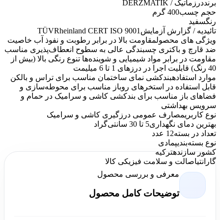
برند
درزماتیک / DERZMATIK
حجم چسب
400 گرم
رنگ
سفید
تائیدیه / گزارش آزمایش
TÜVRheinland CERT ISO 9001
ویژگی های محصول
مقاومت بالا در برابر رطوبت و نفوذ آب خاصیت
ضد قارچ و باکتری چسبندگی عالی به سطوح انعطاف‌پذیری مناسب
مقاومت در برابر مواد شیمیایی و شوینده‌ها تنوع رنگی بالا (بیش از
40 رنگ) قابلیت اجرا در درزهای 1 تا 6 میلیمت
موارد استفاده
بندکشی نمای ساختمان مناسب برای تراس و بالکن
قابل استفاده در استخرهای روباز مناسب برای محوطه‌سازی و
فضاهای باز مناسب برای بندکشی کاشی و سرامیک در حمام و
سرویس بهداشتی
نوع کاربری
مصارف عمومی درزگیری کاشی و سرامیک
بهترین دمای نگهداری
5 تا 30 سانتی‌گراد
تعداد در بسته
12 عدد
نوع بسته‌بندی
پمادی
کشور سازنده
ترکیه
گارانتی
اصالت و سلامت فیزیکی کالا
معرفی و بررسی محصول
توضیحات کامل محصول