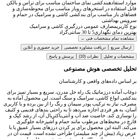
موارد استفاده
بندکشی نمای ساختمان مناسب برای تراس و بالکن
قابل استفاده در استخرهای روباز مناسب برای محوطه‌سازی و
فضاهای باز مناسب برای بندکشی کاشی و سرامیک در حمام و
سرویس بهداشتی
نوع کاربری
مصارف عمومی درزگیری کاشی و سرامیک
بهترین دمای نگهداری
5 تا 30 سانتی‌گراد
مشاهده تمام مشخصات فنی
←
ارسال سریع
دریافت مشاوره تخصصی
خرید حضوری و آنلاین
مشخصات و تحلیل
نظرات
(10)
پرسش و پاسخ
تحلیل تخصصی هوش مصنوعی
بر اساس داده‌های واقعی و کارشناسان
دوغاب آماده درزماتیک یک راه حل مدرن، سریع و بسیار تمیز برای
بندکشی انواع کاشی، سرامیک و سنگ است. این محصول آماده به
مصرف، نیاز به ترکیب پودر سیمان و رنگ را از بین برده و با کاربری
آسان، به هر فردی اجازه می‌دهد تا به راحتی بندهای قدیمی و کثیف
را نوسازی کند. خاصیت ضد آب و آنتی‌باکتریال آن، از رشد کپک و
قارچ در محیط‌های مرطوب مانند حمام و آشپزخانه جلوگیری
می‌کند. البته این محصول برای پر کردن درزهای بسیار عمیق یا با
عرض زیاد (بیش از چند میلیمتر) طراحی نشده است. قیمت آن در