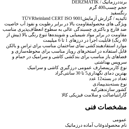
برند
درزماتیک / DERZMATIK
حجم چسب
400 گرم
رنگ
سفید
تائیدیه / گزارش آزمایش
TÜVRheinland CERT ISO 9001
ویژگی های محصول
مقاومت بالا در برابر رطوبت و نفوذ آب خاصیت
ضد قارچ و باکتری چسبندگی عالی به سطوح انعطاف‌پذیری مناسب
مقاومت در برابر مواد شیمیایی و شوینده‌ها تنوع رنگی بالا (بیش از
40 رنگ) قابلیت اجرا در درزهای 1 تا 6 میلیمت
موارد استفاده
بندکشی نمای ساختمان مناسب برای تراس و بالکن
قابل استفاده در استخرهای روباز مناسب برای محوطه‌سازی و
فضاهای باز مناسب برای بندکشی کاشی و سرامیک در حمام و
سرویس بهداشتی
نوع کاربری
مصارف عمومی درزگیری کاشی و سرامیک
بهترین دمای نگهداری
5 تا 30 سانتی‌گراد
تعداد در بسته
12 عدد
نوع بسته‌بندی
پمادی
کشور سازنده
ترکیه
گارانتی
اصالت و سلامت فیزیکی کالا
مشخصات فنی
عمومی
نام محصول
دوغاب آماده درزماتیک