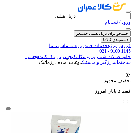
دریل هیلتی
ورود / ثبت‌نام
جستجو برای دریل هیلتی
جستجو
دسته‌بندی کالاها
فروش ویژه
خدمات فنی
درباره ما
تماس با ما
021 - 9100 1145
خانه
اتصالات شیمیایی و مکانیکی
چسب و پاک کننده
چسب
ساختمانی
درزگیر و ماستیک
دوغاب آماده درزماتیک
8٪
تخفیف محدود
فقط تا پایان امروز
--:--:--