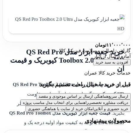
۱۱٬۰۰۰٬۰۰۰
تومان
گارانتی: اصالت و سلامت فیزیکی کالا
خرید جعبه ابزار مدل QS Red Pro
آماده ارسال از انبار
Toolbox 2.0 Ultra HD کیوبریک و قیمت
افزودن به سبد خرید
آن
خدمات خرید کالا عمران
قبل از خرید با خیال راحت تصمیم بگیرید
برای
خرید جعبه ابزار مدل QS Red Pro Toolbox 2.0 Ultra
HD کیوبریک
، ویژگی‌های حرفه‌ای آن مانند مقاومت
ارسال سریع
هماهنگی ارسال بر اساس موجودی و مقصد
دریافت مشاوره تخصصی
راهنمایی برای انتخاب مدل مناسب پروژه
فوق‌العاده، طراحی ماژولار و استاندارد ضد آب را در نظر
خرید حضوری و آنلاین
امکان خرید از سایت یا هماهنگی حضوری
بگیرید.
قیمت جعبه ابزار کیوبریک مدل QS Red Pro Toolbox
محصولات پیشنهادی
2.0 Ultra HD
با توجه به کیفیت مواد اولیه درجه یک و
قابلیت‌های گسترده آن، ارزشمند است. این جعبه ابزار