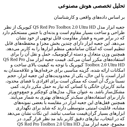
تحلیل تخصصی هوش مصنوعی
بر اساس داده‌های واقعی و کارشناسان
جعبه ابزار مدل QS Red Pro Toolbox 2.0 Ultra HD کیوبریک از نظر
طراحی و ساخت بسیار مقاوم است و بدنه‌ای با جنس مستحکم دارد
که در برابر ضربه و فشار مقاومت قابل توجهی از خود نشان
می‌دهد. این جعبه ابزار دارای چندین بخش مجزا و محفظه‌های قابل
تنظیم است که امکان ساماندهی منظم ابزارها را به کاربر می‌دهد.
همچنین وزن متعادل و دسته ارگونومیک، حمل و نقل آن را برای
استفاده‌های مکرر آسان می‌کند. قیمت جعبه ابزار مدل QS Red Pro
Toolbox 2.0 Ultra HD کیوبریک با توجه به کیفیت بالای ساخت و
امکانات ارائه شده، گزینه مناسبی برای حرفه‌ای‌ها و علاقه‌مندان به
ابزار است. با این حال، یکی از محدودیت‌های این جعبه ابزار، حجم
نسبتا بزرگ آن است که ممکن است برای افرادی با فضای محدود،
مانند کاربران خانگی یا کسانی که نیاز به حمل مکرر دارند، کمی
مشکل‌ساز باشد. به عنوان مثال، مدل‌های کوچکتر و جمع‌وجورتر
بازار برای استفاده‌های سبک‌تر گزینه‌های بهتری به شمار می‌آیند.
همچنین قفل‌های این جعبه ابزار در مقایسه با بعضی نمونه‌های
مشابه، قابلیت امنیتی متوسطی دارند که شاید برای نگهداری
ابزارهای بسیار گران‌قیمت مناسب نباشد. این نکات نشان می‌دهد
که در انتخاب، نیازهای دقیق کاربر باید مد نظر قرار گیرد. در
مجموع، جعبه ابزار مدل QS Red Pro Toolbox 2.0 Ultra HD