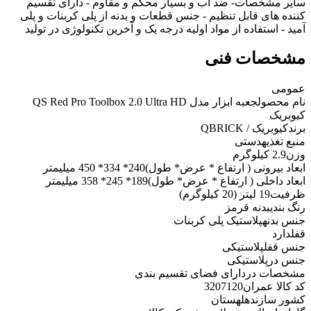
سایر مشخصات
- ضد آب و بسیار محکم و مقاوم - دارای تقسیم
کننده های قابل تنظیم - جنس قطعات و بدنه از پلی کربنات و پلی
آمید - استفاده از مواد اولیه درجه یک و آخرین تکنولوژی در تولید
مشخصات فنی
عمومی
نام محصول
جعبه ابزار مدل QS Red Pro Toolbox 2.0 Ultra HD
کیوبریک
برند
کیوبریک / QBRICK
منبع تغذیه
دستی
وزن
2.9 کیلوگرم
ابعاد بیرونی ( ارتفاع * عرض* طول)
240* 334* 450 میلیمتر
ابعاد داخلی ( ارتفاع * عرض* طول)
189* 245* 358 میلیمتر
ظرفیت
19 لیتر (20 کیلوگرم)
رنگ بندی
بدنه قرمز
جنس بدنه
پلاستیک پلی کربنات
قفل
دارد
جنس قفل
پلاستیکی
جنس در
پلاستیکی
مشخصات در
دارای فضای تقسیم بندی
کد کالا عمران
3207120
کشور سازنده
لهستان