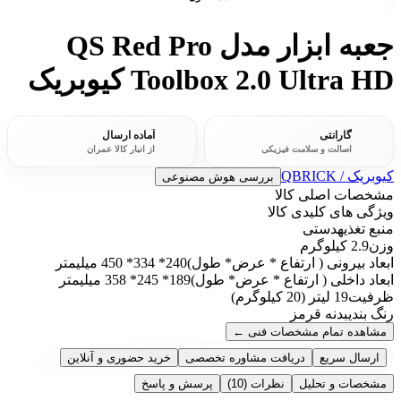
جعبه ابزار مدل QS Red Pro
Toolbox 2.0 Ultra HD کیوبریک
گارانتی
آماده ارسال
اصالت و سلامت فیزیکی
از انبار کالا عمران
کیوبریک / QBRICK
بررسی هوش مصنوعی
مشخصات اصلی کالا
ویژگی های کلیدی کالا
منبع تغذیه
دستی
وزن
2.9 کیلوگرم
ابعاد بیرونی ( ارتفاع * عرض* طول)
240* 334* 450 میلیمتر
ابعاد داخلی ( ارتفاع * عرض* طول)
189* 245* 358 میلیمتر
ظرفیت
19 لیتر (20 کیلوگرم)
رنگ بندی
بدنه قرمز
مشاهده تمام مشخصات فنی
←
ارسال سریع
دریافت مشاوره تخصصی
خرید حضوری و آنلاین
مشخصات و تحلیل
نظرات
(10)
پرسش و پاسخ