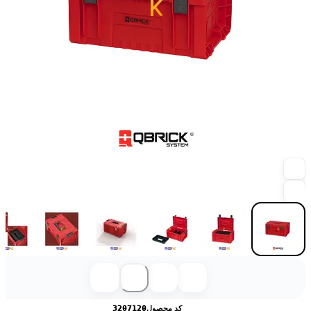
کد محصول
3207120