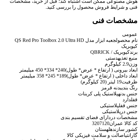
هوش مصنوعی ممکن است اشتباه کند؛ قبل از خرید، مشخصات
فنی و شرایط فروش محصول را بررسی کنید.
مشخصات فنی
عمومی
نام محصول
جعبه ابزار مدل QS Red Pro Toolbox 2.0 Ultra HD
کیوبریک
برند
کیوبریک / QBRICK
منبع تغذیه
دستی
وزن
2.9 کیلوگرم
ابعاد بیرونی ( ارتفاع * عرض* طول)
240* 334* 450 میلیمتر
ابعاد داخلی ( ارتفاع * عرض* طول)
189* 245* 358 میلیمتر
ظرفیت
19 لیتر (20 کیلوگرم)
رنگ بندی
بدنه قرمز
جنس بدنه
پلاستیک پلی کربنات
قفل
دارد
جنس قفل
پلاستیکی
جنس در
پلاستیکی
مشخصات در
دارای فضای تقسیم بندی
کد کالا عمران
3207120
کشور سازنده
لهستان
گارانتی
اصالت و سلامت فیزیکی کالا