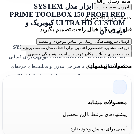
آماده ارسال از انبار
خرید جعبه ابزار مدل SYSTEM
افزودن به سبد خرید
PRIME TOOLBOX 150 PROFI RED
خدمات خرید کالا عمران
ULTRA HD CUSTOM کیوبریک و
قبل از خرید با خیال راحت تصمیم بگیرید
قیمت آن
ارسال سریع
هماهنگی ارسال بر اساس موجودی و مقصد
خرید جعبه ابزار مدل SYSTEM PRIME TOOLBOX 150
دریافت مشاوره تخصصی
راهنمایی برای انتخاب مدل مناسب پروژه
خرید حضوری و آنلاین
امکان خرید از سایت یا هماهنگی حضوری
PROFI RED ULTRA HD CUSTOM کیوبریک
برای کسانی
محصولات پیشنهادی
که به دنبال محصولی با طراحی مدرن و قابلیت‌های حرفه‌ای
هستند، توصیه می‌شود.
قیمت جعبه ابزار Qbrick System
PRIME Toolbox 150 Profi RED Ultra HD Custom
با
توجه به کیفیت مواد اولیه، طراحی مقاوم و امکانات
محصولات مشابه
تقسیم‌بندی داخلی، بسیار اقتصادی است. این جعبه ابزار
کیوبریک / QBRICK
با ظرفیت مناسب، بدنه ضد آب و رنگ
پیشنهادهای مرتبط با این محصول
جذاب قرمز، انتخابی کاربردی برای تکنسین‌ها، تعمیرکاران و
آیتمی برای نمایش وجود ندارد
کاربران حرفه‌ای محسوب می‌شود.