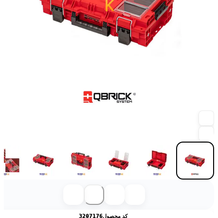
کد محصول
3207176