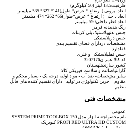
ظرفیت
13.5 لیتر (50 کیلوگرم)
ابعاد بیرونی ( ارتفاع * عرض* طول)
141* 327* 535 میلیمتر
ابعاد داخلی ( ارتفاع * عرض*طول)
66* 262* 474 میلیمتر
ابعاد قطر داخلی
550 میلیمتر
رنگ بندی
بدنه قرمز
جنس بدنه
پلاستیک پلی کربنات
جنس در
پلاستیکی
مشخصات در
دارای فضای تقسیم بندی
قفل
دارد
جنس قفل
پلاستیکی و فلزی
کد کالا عمران
3207176
کشور سازنده
لهستان
گارانتی
اصالت و سلامت فیزیکی کالا
سایر مشخصات
- ضد آب - مواد اولیه درجه یک - بسیار محکم و
مقاوم - آخرین تکنولوژی در تولید - دارای تقسیم کننده های قابل
تنظیم
مشخصات فنی
عمومی
نام محصول
جعبه ابزار مدل SYSTEM PRIME TOOLBOX 150
PROFI RED ULTRA HD CUSTOM کیوبریک
برند
کیوبریک / QBRICK