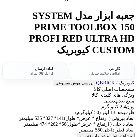
جعبه ابزار مدل SYSTEM
PRIME TOOLBOX 150
PROFI RED ULTRA HD
CUSTOM کیوبریک
گارانتی
آماده ارسال
اصالت و سلامت فیزیکی
از انبار کالا عمران
کیوبریک / QBRICK
بررسی هوش مصنوعی
مشخصات اصلی کالا
ویژگی های کلیدی کالا
منبع تغذیه
دستی
وزن
2.4 کیلو گرم
ظرفیت
13.5 لیتر (50 کیلوگرم)
ابعاد بیرونی ( ارتفاع * عرض* طول)
141* 327* 535 میلیمتر
ابعاد داخلی ( ارتفاع * عرض*طول)
66* 262* 474 میلیمتر
ابعاد قطر داخلی
550 میلیمتر
مشاهده تمام مشخصات فنی
←