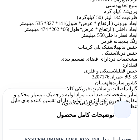
منبع تغذیه
دستی
وزن
2.4 کیلو گرم
ظرفیت
13.5 لیتر (50 کیلوگرم)
ابعاد بیرونی ( ارتفاع * عرض* طول)
141* 327* 535 میلیمتر
ابعاد داخلی ( ارتفاع * عرض*طول)
66* 262* 474 میلیمتر
ابعاد قطر داخلی
550 میلیمتر
رنگ بندی
بدنه قرمز
جنس بدنه
پلاستیک پلی کربنات
جنس در
پلاستیکی
مشخصات در
دارای فضای تقسیم بندی
قفل
دارد
جنس قفل
پلاستیکی و فلزی
کد کالا عمران
3207176
کشور سازنده
لهستان
گارانتی
اصالت و سلامت فیزیکی کالا
سایر مشخصات
- ضد آب - مواد اولیه درجه یک - بسیار محکم و
مقاوم - آخرین تکنولوژی در تولید - دارای تقسیم کننده های قابل
معرفی و بررسی محصول
تنظیم
توضیحات کامل محصول
جعبه ابزار مدل SYSTEM PRIME TOOLBOX 150