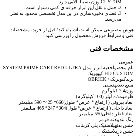
CUSTOM وزن نسبتا بالایی دارد.
2. حمل و نقل این ابزار حرفه‌ای کمی دشوار است.
3. فضای ذخیره‌سازی در این مدل تخصصی محدود به نظر
می‌رسد.
هوش مصنوعی ممکن است اشتباه کند؛ قبل از خرید، مشخصات
فنی و شرایط فروش محصول را بررسی کنید.
مشخصات فنی
عمومی
نام محصول
جعبه ابزار مدل SYSTEM PRIME CART RED ULTRA
HD CUSTOM کیوبریک
برند
کیوبریک / QBRICK
منبع تغذیه
دستی
وزن
7.4 کیلوگرم
ظرفیت
37 لیتر (100 کیلوگرم)
ابعاد بیرونی ( ارتفاع * عرض* طول)
660* 425* 590 میلیمتر
ابعاد داخلی ( ارتفاع * عرض*طول)
304* 247* 465 میلیمتر
ابعاد قطر داخلی
550 میلیمتر
رنگ بندی
بدنه قرمز
جنس بدنه
پلاستیک پلی کربنات
جنس در
پلاستیکی