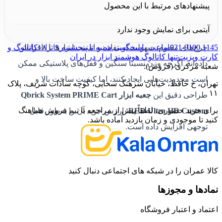
پیشنهادهای مرتبط با این محصول
یک ابزار حرفه‌ای برای نگهداری و حمل ابزارهای حجیم و
آیتمی برای نمایش وجود ندارد
حساس است. ظرفیت 37 لیتر، فضای تقسیم‌بندی داخلی و
021-9100 1145
ساعت پاسخگویی شنبه تا پنجشنبه ۹ تا ۱۸
کاتالوگ و
چرخ‌های مقاوم، سهولت استفاده و امنیت ابزارها را افزایش
کارت ویزیت
تنها کاتالوگ هوشمند ابزار در ایران
داده‌اند. اگرچه وزن نسبتاً سنگین و قفل‌های پلاستیکی ممکن
شعبه مرکزی (فروش):
است محدودیت‌هایی ایجاد کنند، اما کیفیت ساخت بالا و
تهران، خ حافظ، خیابان سرهنگ سخایی، کوچه سادات شریف، پلاک
۱۱
طراحی دقیق این
جعبه ابزار Qbrick System PRIME Cart
برای خرید حضوری، لطفاً پیش از مراجعه با تیم فروش هماهنگ
RED Ultra HD Custom
، ارزش خرید آن را به‌طور قابل
کنید تا موجودی و زمان بازدید آماده باشد.
توجهی افزایش داده است.
کالا عمران را در شبکه های اجتماعی دنبال کنید
نمادها و مجوزها
اعتماد و اعتبار فروشگاه