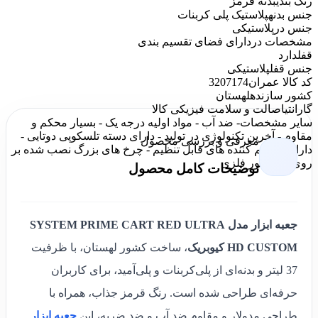
رنگ بندی
بدنه قرمز
جنس بدنه
پلاستیک پلی کربنات
جنس در
پلاستیکی
مشخصات در
دارای فضای تقسیم بندی
قفل
دارد
جنس قفل
پلاستیکی
کد کالا عمران
3207174
کشور سازنده
لهستان
گارانتی
اصالت و سلامت فیزیکی کالا
سایر مشخصات
- ضد آب - مواد اولیه درجه یک - بسیار محکم و
مقاوم - آخرین تکنولوژی در تولید - دارای دسته تلسکوپی دوتایی -
معرفی و بررسی محصول
دارای تقسیم کننده های قابل تنظیم - چرخ های بزرگ نصب شده بر
روی یک محور فلزی
توضیحات کامل محصول
جعبه ابزار مدل SYSTEM PRIME CART RED ULTRA
HD CUSTOM کیوبریک
، ساخت کشور لهستان، با ظرفیت
37 لیتر و بدنه‌ای از پلی‌کربنات و پلی‌آمید، برای کاربران
حرفه‌ای طراحی شده است. رنگ قرمز جذاب، همراه با
طراحی مدولار و مقاوم ضد آب و ضد ضربه، این
جعبه ابزار