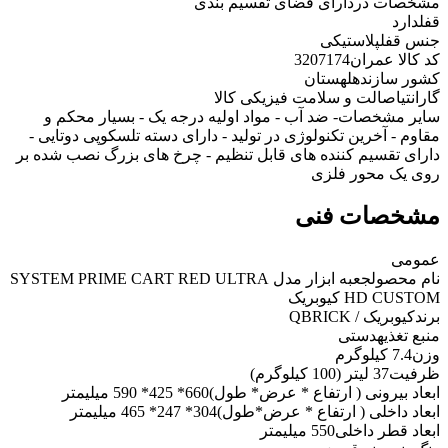
مشخصات در
دارای فضای تقسیم بندی
قفل
دارد
جنس قفل
پلاستیکی
کد کالا عمران
3207174
کشور سازنده
لهستان
گارانتی
اصالت و سلامت فیزیکی کالا
سایر مشخصات
- ضد آب - مواد اولیه درجه یک - بسیار محکم و
مقاوم - آخرین تکنولوژی در تولید - دارای دسته تلسکوپی دوتایی -
دارای تقسیم کننده های قابل تنظیم - چرخ های بزرگ نصب شده بر
روی یک محور فلزی
مشخصات فنی
عمومی
نام محصول
جعبه ابزار مدل SYSTEM PRIME CART RED ULTRA
HD CUSTOM کیوبریک
برند
کیوبریک / QBRICK
منبع تغذیه
دستی
وزن
7.4 کیلوگرم
ظرفیت
37 لیتر (100 کیلوگرم)
ابعاد بیرونی ( ارتفاع * عرض* طول)
660* 425* 590 میلیمتر
ابعاد داخلی ( ارتفاع * عرض*طول)
304* 247* 465 میلیمتر
ابعاد قطر داخلی
550 میلیمتر