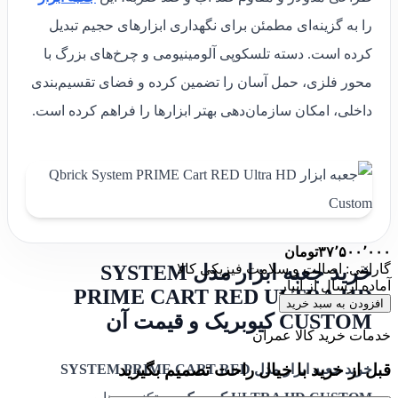
را به گزینه‌ای مطمئن برای نگهداری ابزارهای حجیم تبدیل
کرده است. دسته تلسکوپی آلومینیومی و چرخ‌های بزرگ با
محور فلزی، حمل آسان را تضمین کرده و فضای تقسیم‌بندی
داخلی، امکان سازمان‌دهی بهتر ابزارها را فراهم کرده است.
۳۷٬۵۰۰٬۰۰۰
تومان
گارانتی: اصالت و سلامت فیزیکی کالا
خرید جعبه ابزار مدل SYSTEM
آماده ارسال از انبار
PRIME CART RED ULTRA HD
افزودن به سبد خرید
CUSTOM کیوبریک و قیمت آن
خدمات خرید کالا عمران
قبل از خرید با خیال راحت تصمیم بگیرید
خرید جعبه ابزار مدل SYSTEM PRIME CART RED
ULTRA HD CUSTOM کیوبریک
، به تکنسین‌ها و