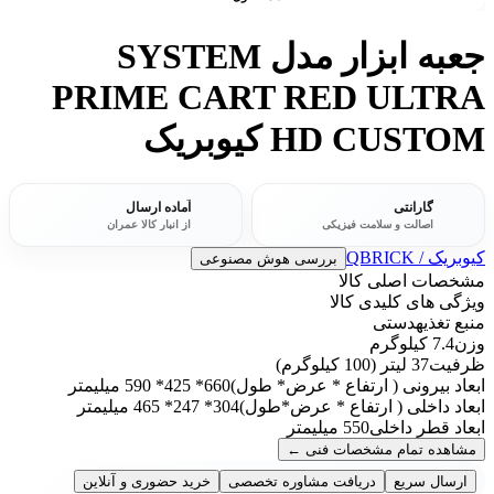
جعبه ابزار مدل SYSTEM
PRIME CART RED ULTRA
HD CUSTOM کیوبریک
گارانتی
آماده ارسال
اصالت و سلامت فیزیکی
از انبار کالا عمران
کیوبریک / QBRICK
بررسی هوش مصنوعی
مشخصات اصلی کالا
ویژگی های کلیدی کالا
منبع تغذیه
دستی
وزن
7.4 کیلوگرم
ظرفیت
37 لیتر (100 کیلوگرم)
ابعاد بیرونی ( ارتفاع * عرض* طول)
660* 425* 590 میلیمتر
ابعاد داخلی ( ارتفاع * عرض*طول)
304* 247* 465 میلیمتر
ابعاد قطر داخلی
550 میلیمتر
مشاهده تمام مشخصات فنی
←
ارسال سریع
دریافت مشاوره تخصصی
خرید حضوری و آنلاین