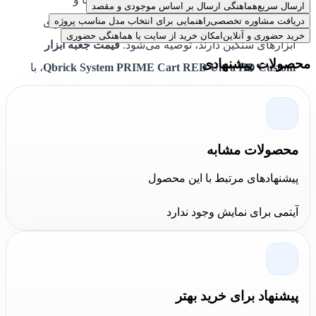
ارسال سریع
هماهنگی ارسال بر اساس موجودی و مقصد
دریافت مشاوره تخصصی
راهنمایی برای انتخاب مدل مناسب پروژه
حرفه‌ای‌هایی که نیاز به جعبه‌ای مقاوم و قابل حمل برای
خرید حضوری و آنلاین
امکان خرید از سایت یا هماهنگی حضوری
ابزارهای سنگین دارند، توصیه می‌شود.
قیمت جعبه ابزار
محصولات پیشنهادی
Qbrick System PRIME Cart RED Ultra HD Custom
، با
توجه به کیفیت بالای مواد اولیه، طراحی مدرن و امکانات
حرفه‌ای، کاملاً مقرون‌به‌صرفه است. این محصول
کیوبریک /
QBRICK
با ظرفیت زیاد، بدنه ضد آب و دسته مستحکم،
محصولات مشابه
انتخابی کاربردی و مطمئن برای پروژه‌های صنعتی و خانگی
پیشنهادهای مرتبط با این محصول
به شمار می‌رود.
آیتمی برای نمایش وجود ندارد
جمع‌بندی کارشناسان کالا عمران درباره این
محصول:
کارشناسان
کالا عمران
معتقدند که
جعبه ابزار مدل
SYSTEM PRIME CART RED ULTRA HD CUSTOM
پیشنهاد برای خرید بهتر
کیوبریک
، با طراحی مدولار، رنگ قرمز جذاب و بدنه مقاوم،