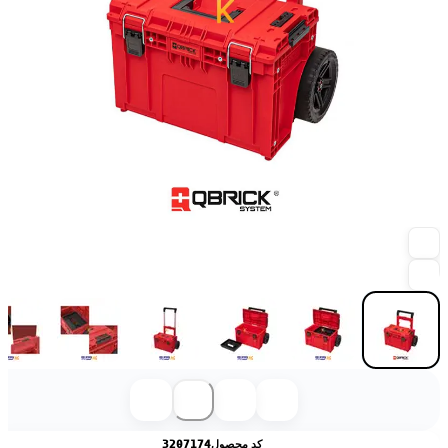
کد محصول
3207174