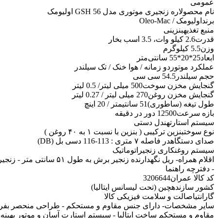
عمومی
نام محصول
اره زنجیری موتوری مدل GSH 56 اولیومک
برند
اولیومک / Oleo-Mac
منبع تغذیه
بنزینی
قدرت
2.6 کیلو وات، 3.5 اسب بخار
وزن
5.5 کیلوگرم
ابعاد
25*20*55 سانتی‌متر
عملکرد موتور
دو زمانه / هوا خنک / تک سیلندر
حجم سیلندر
54.5 سی سی
گنجایش مخزن سوخت
500 میلی لیتر/ 0.5 لیتر
گنجایش مخزن روغن
270 میلی لیتر / 0.27 لیتر
طول تیغه (ساطوری)
51 سانتیمتر / 20 اینچ
بازه سرعت
12500 دور در دقیقه
سیستم استارت
هندل دستی
نوع سوخت
بنزین ترکیبی ( بنزین با نسبت ۱ به ۴۰ روغن )
صدای دستگاه
در فاصله ۷ متری : 113-116 دسی بل (DB)
سیستم روغنکاری زنجیر
اتوماتیک
اقلام همراه
- دفترچه راهنما
کد کالا عمران
3206644
کشور سازنده
چین (تحت لیسانس ایتالیا)
گارانتی
اصالت و سلامت فیزیکی کالا
سایر مشخصات
مقاوم و مستحکم ساخت ایتالیا - سیستم استارت آسان و موتور بهین