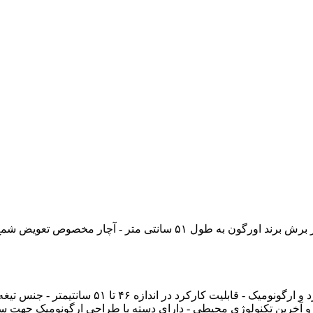
- ریل نگهدارنده زنجیر برش به طول ۵۱ سانتی متر - زنجیر برش برند اورگون به طول ۵۱ سانتی متر - آچار 
- دارای جنس مقاوم و مستحکم - طراحی منحصر بفرد و ارگونومیک - قابلیت کارکرد در اندازه ۴۶ تا 
ه و آخرین تکنولوژی محیطی - دارای دسته با طراحی ارگونومیک جهت س