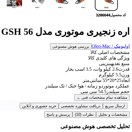
کد محصول
3206644
اره زنجیری موتوری مدل GSH 56 اولیومک
اولیومک / Oleo-Mac
بررسی هوش مصنوعی
مشخصات اصلی کالا
ویژگی های کلیدی کالا
منبع تغذیه
بنزینی
قدرت
2.6 کیلو وات، 3.5 اسب بخار
وزن
5.5 کیلوگرم
ابعاد
25*20*55 سانتی‌متر
عملکرد موتور
دو زمانه / هوا خنک / تک سیلندر
حجم سیلندر
54.5 سی سی
مشاهده تمام مشخصات فنی
←
ارسال سریع
دریافت مشاوره تخصصی
خرید حضوری و آنلاین
مشخصات و تحلیل
نظرات
(10)
پرسش و پاسخ
تحلیل تخصصی هوش مصنوعی