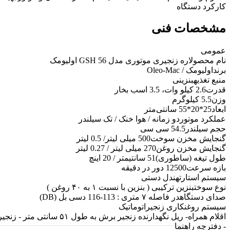
کارکرد دستگاه
مشخصات فنی
عمومی
نام محصول
اره زنجیری موتوری مدل GSH 56 اولیومک
برند
اولیومک / Oleo-Mac
منبع تغذیه
بنزینی
قدرت
2.6 کیلو وات، 3.5 اسب بخار
وزن
5.5 کیلوگرم
ابعاد
25*20*55 سانتی‌متر
عملکرد موتور
دو زمانه / هوا خنک / تک سیلندر
حجم سیلندر
54.5 سی سی
گنجایش مخزن سوخت
500 میلی لیتر/ 0.5 لیتر
گنجایش مخزن روغن
270 میلی لیتر / 0.27 لیتر
طول تیغه (ساطوری)
51 سانتیمتر / 20 اینچ
بازه سرعت
12500 دور در دقیقه
سیستم استارت
هندل دستی
نوع سوخت
بنزین ترکیبی ( بنزین با نسبت ۱ به ۴۰ روغن )
صدای دستگاه
در فاصله ۷ متری : 113-116 دسی بل (DB)
سیستم روغنکاری زنجیر
اتوماتیک
اقلام همراه
- دفترچه راهنما