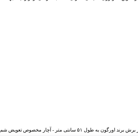
- ریل نگهدارنده زنجیر برش به طول ۵۱ سانتی متر - زنجیر برش برند اورگون به طول ۵۱ سانتی متر - آچار 