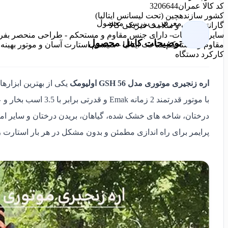
کد کالا عمران
3206644
کشور سازنده
چین (تحت لیسانس ایتالیا)
معرفی و بررسی محصول
گارانتی
اصالت و سلامت فیزیکی کالا
سایر مشخصات
توضیحات کامل محصول
مقاوم و مستحکم ساخت ایتالیا - سیستم استارت آسان و موتور بهین
کارکرد دستگاه
اره زنجیری موتوری مدل GSH 56 اولیومک
یکی از بهترین ابزارها
با موتور قدرتمند 2 زم
پرایمر برای راه اندازی مطمئن و بدون مشکل در هر بار استارت 