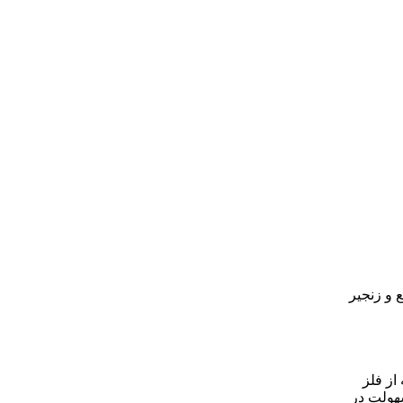
مخصوص تعویض شمع و زنجیر
۵۱ سانتیمتر - جنس تیغه از فلز
هولت در