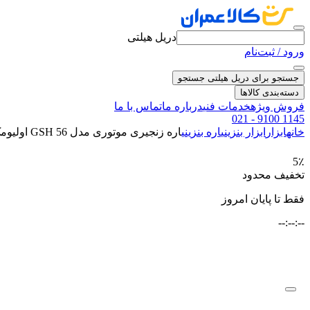
دریل هیلتی
ورود / ثبت‌نام
جستجو برای دریل هیلتی
جستجو
دسته‌بندی کالاها
فروش ویژه
خدمات فنی
درباره ما
تماس با ما
021 - 9100 1145
خانه
ابزار
ابزار بنزینی
اره بنزینی
اره زنجیری موتوری مدل GSH 56 اولیومک
5٪
تخفیف محدود
فقط تا پایان امروز
--:--:--