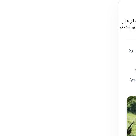
۵۱ سانتیمتر - جنس تیغه از فلز
هولت در
اره
 سوخت
م: