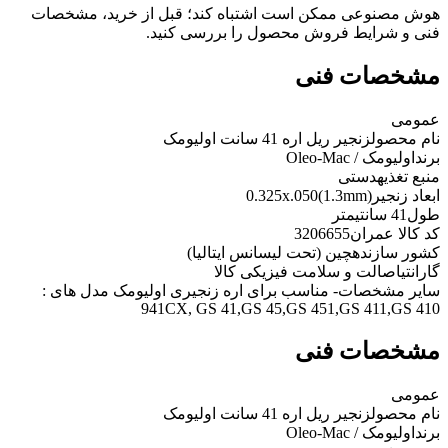
هوش مصنوعی ممکن است اشتباه کند؛ قبل از خرید، مشخصات
فنی و شرایط فروش محصول را بررسی کنید.
مشخصات فنی
عمومی
نام محصول
زنجیر ریل اره 41 سانت اولیومک
برند
اولیومک / Oleo-Mac
منبع تغذیه
دستی
ابعاد زنجیر
0.325x.050(1.3mm)
طول
41 سانتیمتر
کد کالا عمران
3206655
کشور سازنده
چین (تحت لیسانس ایتالیا)
گارانتی
اصالت و سلامت فیزیکی کالا
سایر مشخصات
- مناسب برای اره زنجیری اولیومک مدل های :
941CX, GS 41,GS 45,GS 451,GS 411,GS 410
مشخصات فنی
عمومی
نام محصول
زنجیر ریل اره 41 سانت اولیومک
برند
اولیومک / Oleo-Mac