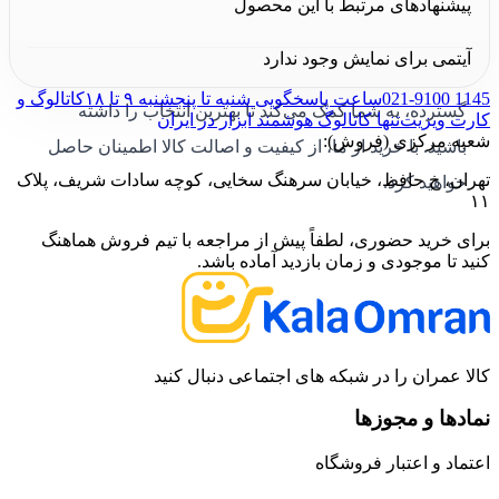
پیشنهادهای مرتبط با این محصول
کیفیت و کارایی آن، بسیار مناسب و مقرون به صرفه است.
آیتمی برای نمایش وجود ندارد
کالا عمران
با ارائه مشاوره تخصصی و خدمات پس از فروش
021-9100 1145
ساعت پاسخگویی شنبه تا پنجشنبه ۹ تا ۱۸
کاتالوگ و
گسترده، به شما کمک می‌کند تا بهترین انتخاب را داشته
کارت ویزیت
تنها کاتالوگ هوشمند ابزار در ایران
شعبه مرکزی (فروش):
باشید. با خرید از ما، از کیفیت و اصالت کالا اطمینان حاصل
تهران، خ حافظ، خیابان سرهنگ سخایی، کوچه سادات شریف، پلاک
خواهید کرد.
۱۱
برای خرید حضوری، لطفاً پیش از مراجعه با تیم فروش هماهنگ
کنید تا موجودی و زمان بازدید آماده باشد.
کالا عمران را در شبکه های اجتماعی دنبال کنید
نمادها و مجوزها
اعتماد و اعتبار فروشگاه