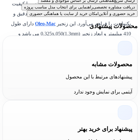
ارسال سریع
هماهنگی ارسال بر اساس موجودی و مقصد
است که آن را از سایر مدل‌ها متمایز می‌کند. جنس با کیفیت
دریافت مشاوره تخصصی
راهنمایی برای انتخاب مدل مناسب پروژه
و طراحی مهندسی شده این زنجیر، امکان برش‌های دقیق و
خرید حضوری و آنلاین
امکان خرید از سایت یا هماهنگی حضوری
یکنواخت را فراهم می‌آورد. این زنجیر
Oleo-Mac
دارای طول
محصولات پیشنهادی
410 میلیمتر و ابعاد زنجیر 0.325x.050(1.3mm) می باشد و
مناسب برای اره زنجیری اولیومک مدل های : 941CX, GS
41,GS 45,GS 451,GS 411,GS 410 است.
محصولات مشابه
جمع بندی کالا عمران
پیشنهادهای مرتبط با این محصول
خرید زنجیر ریل اره 41 سانت اولیومک
به شما این اطمینان را
آیتمی برای نمایش وجود ندارد
می‌دهد که از کیفیت و کارایی بالای این محصول بهره‌مند
خواهید شد. کالا عمران به عنوان نماینده رسمی محصولات
اولیومک، با ارائه بهترین مدل‌های
زنجیر ریل اره
، تجربه
خریدی مطمئن و راحت را برای مشتریان فراهم می‌کند.
پیشنهاد برای خرید بهتر
قیمت زنجیر اولیومک برای ریل اره 41 سانت
با توجه به