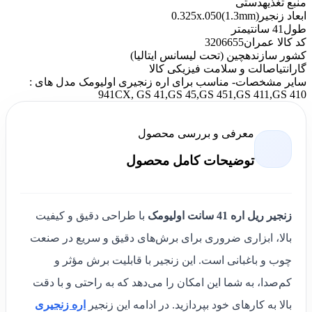
منبع تغذیه
دستی
ابعاد زنجیر
0.325x.050(1.3mm)
طول
41 سانتیمتر
کد کالا عمران
3206655
کشور سازنده
چین (تحت لیسانس ایتالیا)
گارانتی
اصالت و سلامت فیزیکی کالا
سایر مشخصات
- مناسب برای اره زنجیری اولیومک مدل های :
941CX, GS 41,GS 45,GS 451,GS 411,GS 410
معرفی و بررسی محصول
توضیحات کامل محصول
زنجیر ریل اره 41 سانت اولیومک
با طراحی دقیق و کیفیت
بالا، ابزاری ضروری برای برش‌های دقیق و سریع در صنعت
چوب و باغبانی است. این زنجیر با قابلیت برش مؤثر و
کم‌صدا، به شما این امکان را می‌دهد که به راحتی و با دقت
بالا به کارهای خود بپردازید. در ادامه این زنجیر
اره زنجیری