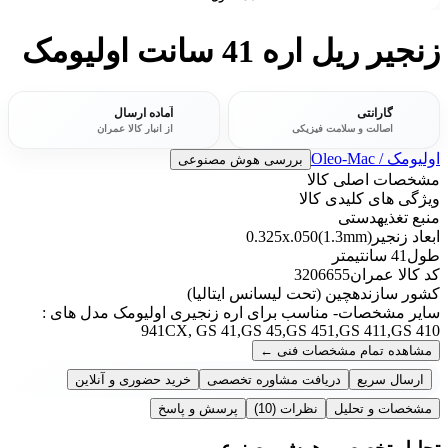
زنجیر ریل اره 41 سانت اولیومک
گارانتی
آماده ارسال
اصالت و سلامت فیزیکی
از انبار کالا عمران
اولیومک / Oleo-Mac
بررسی هوش مصنوعی
مشخصات اصلی کالا
ویژگی های کلیدی کالا
منبع تغذیه
دستی
ابعاد زنجیر
0.325x.050(1.3mm)
طول
41 سانتیمتر
کد کالا عمران
3206655
کشور سازنده
چین (تحت لیسانس ایتالیا)
سایر مشخصات
- مناسب برای اره زنجیری اولیومک مدل های :
941CX, GS 41,GS 45,GS 451,GS 411,GS 410
مشاهده تمام مشخصات فنی
←
ارسال سریع
دریافت مشاوره تخصصی
خرید حضوری و آنلاین
مشخصات و تحلیل
نظرات
(10)
پرسش و پاسخ