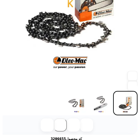
کد محصول
3206655