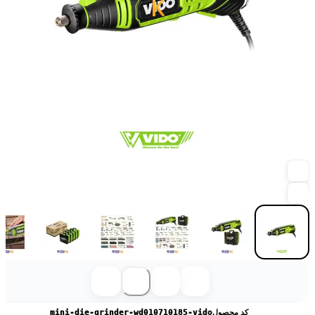
کد محصول
mini-die-grinder-wd010710185-vido