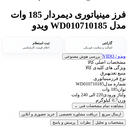
فرز مینیاتوری دیمردار 185 وات
مدل WD010710185 ویدو
گارانتی
ثبت استعلام
اصالت و سلامت فیزیکی
اعلام قیمت کارشناسی
ویدو / VIDO
بررسی هوش مصنوعی
مشخصات اصلی کالا
ویژگی های کلیدی کالا
منبع تغذیه
برق
نوع فرز
مینیاتوری
شماره مدل
WD010710185
توان
185 وات
ولتاژ ورودی
220 الی 240 ولت
وزن
0.7 کیلوگرم
مشاهده تمام مشخصات فنی
←
ارسال سریع
دریافت مشاوره تخصصی
خرید حضوری و آنلاین
مشخصات و تحلیل
نظرات
پرسش و پاسخ