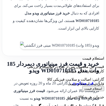
برای استفاده‌های طولانی‌مدت بسیار راحت می‌کند. برای
افرادی که به دنبال
خرید فرز مینیاتوری ویدو مدل
WD010710185
هستند، این ویژگی‌ها نشان‌دهنده کیفیت و
کارایی بالای این ابزار است.
استعلام قیمت
خرید و قیمت فرز مینیاتوری دیمردار 185
قیمت این محصول پس از ثبت درخواست و بررسی
وات مدل WD010710185 ویدو
کارشناسان اعلام می‌شود.
گارانتی: اصالت و سلامت فیزیکی کالا
این
فرز مینیاتوری
با گارانتی 20 ماه و 20 روزه تعویض در
قابل ثبت استعلام قیمت
استعلام قیمت
فروشگاه کالا عمران ارائه می‌شود.
قیمت فرز مینیاتوری
خدمات خرید کالا عمران
دیمردار 185 وات مدل WD010710185 ویدو
به نسبت
ویژگی‌های فنی و کیفیت ساخت آن بسیار مناسب و رقابتی