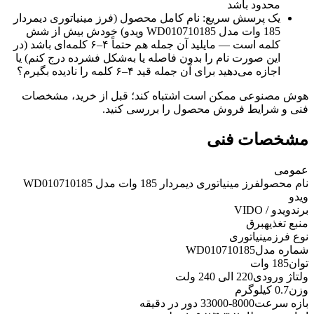
محدود باشد
یک پرسش سریع: نام کامل محصول (فرز مینیاتوری دیمردار
185 وات مدل WD010710185 ویدو) خودش بیش از شش
کلمه است — مایلید آن جمله هم حتماً ۴–۶ کلمه‌ای باشد (در
این صورت نام را بدون فاصله یا به‌شکل فشرده درج کنم) یا
اجازه می‌دهید برای آن جمله قید ۴–۶ کلمه را نادیده بگیرم؟
هوش مصنوعی ممکن است اشتباه کند؛ قبل از خرید، مشخصات
فنی و شرایط فروش محصول را بررسی کنید.
مشخصات فنی
عمومی
نام محصول
فرز مینیاتوری دیمردار 185 وات مدل WD010710185
ویدو
برند
ویدو / VIDO
منبع تغذیه
برق
نوع فرز
مینیاتوری
شماره مدل
WD010710185
توان
185 وات
ولتاژ ورودی
220 الی 240 ولت
وزن
0.7 کیلوگرم
بازه سرعت
8000-33000 دور در دقیقه