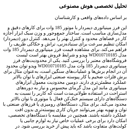
تحلیل تخصصی هوش مصنوعی
بر اساس داده‌های واقعی و کارشناسان
این فرز مینیاتوری دیمردار با موتور 185 وات برای کارهای دقیق و
مدل‌سازی مناسب است. ساختار جمع‌وجور و وزن سبک ابزار اجازه
کار در فضاهای محدود و کنترل بهتر را می‌دهد. کنترل دور (دیمردار)
امکان تنظیم سرعت برای سنباده‌زنی، تراش و حکاکی ظریف را
فراهم می‌کند. برای مشاهده قیمت فرز مینیاتوری دیمردار 185 وات
مدل WD010710185 ویدو و شرایط فروش بهتر است لیست
فروشگاه‌های معتبر را بررسی کنید. یکی از محدودیت‌های فرز
مینیاتوری دیمردار 185 وات مدل WD010710185 ویدو توان محدود
آن در انجام برش‌ها و عملیات‌های سنگین است، به‌عنوان مثال برای
برش فلزات ضخیم یا کار پیوسته صنعتی ابزارهای با توان بالاتر
عملکرد مطمئن‌تری دارند. دومین محدودیت معمول ابزارهای
مینیاتوری مانند این مدل گرمای محسوس و نیاز به دوره‌های
استراحت در استفاده طولانی‌مدت است که کاربر را نسبت به
دستگاه‌های دارای سیستم خنک‌کن فعال یا موتوری با توان بالاتر
محدود می‌کند. برای مثال، دستگاه‌های رومیزی یا فرزهای صنعتی با
توان و تهویه بهتر می‌توانند جریان کاری پیوسته‌تری بدون افت
عملکرد داشته باشند. همچنین در مقایسه با دستگاه‌های تخصصی،
امکان دارد برای برخی عملیات خاص نیاز به لوازم جانبی یا
کولت‌های متفاوت باشد که باید پیش از خرید بررسی شود. در