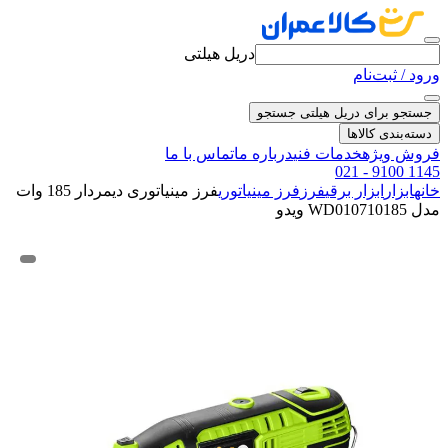
دریل هیلتی
ورود / ثبت‌نام
جستجو برای دریل هیلتی
جستجو
دسته‌بندی کالاها
فروش ویژه
خدمات فنی
درباره ما
تماس با ما
021 - 9100 1145
خانه
ابزار
ابزار برقی
فرز
فرز مینیاتوری
فرز مینیاتوری دیمردار 185 وات
مدل WD010710185 ویدو