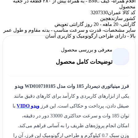
اقلام همراه
- کیف BMC - به همراه بیش از ۲۸۰ قطعه در جعبه
محصول
کد کالا عمران
3207330
کشور سازنده
چین
گارانتی
- 20 ماهه - 20 روز گارانتی تعویض
سایر مشخصات
- قدرت و سرعت مناسب - بدنه مقاوم و طول عمر
بالا - دارای طراحی ارگونومیک و کاربری آسان
معرفی و بررسی محصول
توضیحات کامل محصول
فرز مینیاتوری دیمردار 185 وات مدل WD010710185 ویدو
یکی از ابزارهای کاربردی و کارآمد برای کارهای دقیق مانند
صیقل دادن، پرداخت و حکاکی است. این فرز
ویدو VIDO
با
توان 185 وات و سرعت حداکثری 33000 دور در دقیقه،
امکان انجام پروژه‌های ظریف را به آسانی فراهم می‌کند.
وزن سبک 0.7 کیلوگرم و طراحی ارگونومیک این فرز، آن را