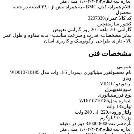
اندازه سه نظام
۳٫۲-۲/۴-۱٫۶ میلی متر
اقلام همراه
- کیف BMC - به همراه بیش از ۲۸۰ قطعه در جعبه
محصول
کد کالا عمران
3207330
کشور سازنده
چین
گارانتی
- 20 ماهه - 20 روز گارانتی تعویض
سایر مشخصات
- قدرت و سرعت مناسب - بدنه مقاوم و طول عمر
بالا - دارای طراحی ارگونومیک و کاربری آسان
مشخصات فنی
عمومی
نام محصول
فرز مینیاتوری دیمردار 185 وات مدل WD010710185
ویدو
برند
ویدو / VIDO
منبع تغذیه
برق
نوع فرز
مینیاتوری
شماره مدل
WD010710185
توان
185 وات
ولتاژ ورودی
220 الی 240 ولت
وزن
0.7 کیلوگرم
بازه سرعت
8000-33000 دور در دقیقه
اندازه سه نظام
۳٫۲-۲/۴-۱٫۶ میلی متر