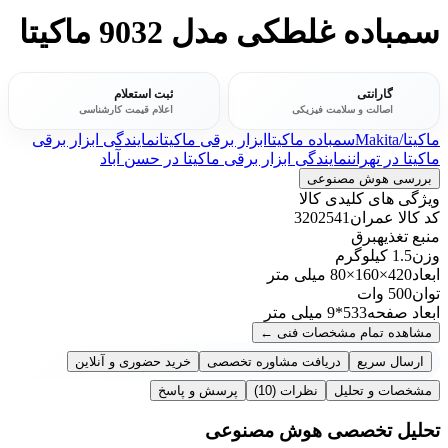
سمباده غلطکی مدل 9032 ماکیتا
گارانتی
ثبت استعلام
اصالت و سلامت فیزیکی
اعلام قیمت کارشناسی
ماکیتا/Makita
سمباده ماکیتا
ابزار برقی ماکیتا
نمایندگی ابزار برقی
ماکیتا در تهران
نمایندگی ابزار برقی ماکیتا در حسن آباد
بررسی هوش مصنوعی
ویژگی های کلیدی کالا
کد کالا عمران
3202541
منبع تغذیه
برق
وزن
1.5 کیلوگرم
ابعاد
420×160×80 میلی متر
توان
500 وات
ابعاد صفحه
533*9 میلی متر
مشاهده تمام مشخصات فنی
←
ارسال سریع
دریافت مشاوره تخصصی
خرید حضوری و آنلاین
مشخصات و تحلیل
نظرات
(10)
پرسش و پاسخ
تحلیل تخصصی هوش مصنوعی