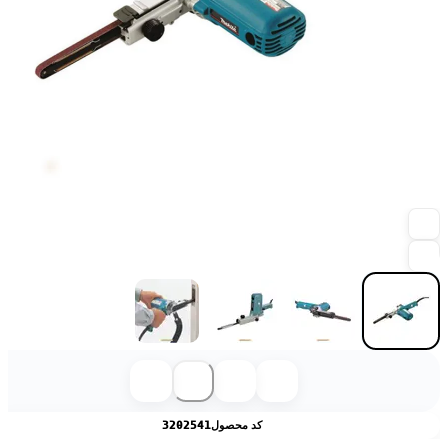
کد محصول
3202541