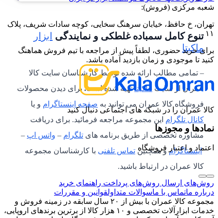
شعبه مرکزی (فروش):
تهران، خ حافظ، خیابان سرهنگ سخایی، کوچه سادات شریف، پلاک
۱۱
تنوع کامل سمباده غلطکی و نمایندگی
ابزار
ماکیتا
برای خرید حضوری، لطفاً پیش از مراجعه با تیم فروش هماهنگ
کنید تا موجودی و زمان بازدید آماده باشد.
– تمامی مطالب ارائه شده توسط کارشناسان سایت کالا
عمران از سایت
ماکیتا
تهیه شده است
.
برای دیدن محصولات
فروشگاه کالا عمران می توانید به
صفحه اینستاگرام
و یا
کالا عمران را در شبکه های اجتماعی دنبال کنید
کانال تلگرام
این مجموعه مراجعه فرمائید. برای دریافت
نمادها و مجوزها
مشاوره تخصصی از طریق برنامه های
تلگرام
–
واتس اپ
–
اعتماد و اعتبار فروشگاه
اینستاگرام
و همچنین
تماس تلفنی
با کارشناسان مجموعه
کالا عمران در ارتباط باشید.
روش‌های ارسال
روش‌های پرداخت
راهنمای خرید
درباره ما
تماس با ما
سوالات متداول
قوانین و مقررات
مجموعه کالا عمران با بیش از ۲۰ سال سابقه در زمینه فروش و
خدمات ابزارآلات تخصصی و ۱۰ هزار کالا از برترین برندهای اروپایی،