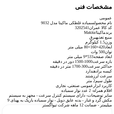
مشخصات فنی
عمومی
نام محصول
سمباده غلطکی ماکیتا مدل 9032
کد کالا عمران
3202541
برند
ماکیتا/Makita
منبع تغذیه
برق
وزن
1.5 کیلوگرم
ابعاد
420×160×80 میلی متر
توان
500 وات
ابعاد صفحه
533*9 میلی متر
بازه سرعت
1000-1500 دور در دقیقه
حداکثر سرعت
300-1700 متر در دقیقه
کیسه براده
ندارد
سرعت لرزش
تند
طول سیم
2 متر
کاربرد ابزار
عمومی صنعتی، نجاری
اقلام همراه
- 2 عدد نوار سمباده
سایر توضیحات
- دارای سیستم کنترل سرعت - مجهز به سیستم
مکش گرد و غبار - بدنه عایق دوبل - نوار سمباده باریک به پهنای 9
میلیمتر - ضمانت 12 ماهه شرکت تیواگستر