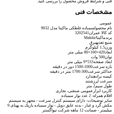
فنی و شرایط فروش محصول را بررسی کنید.
مشخصات فنی
عمومی
نام محصول
سمباده غلطکی ماکیتا مدل 9032
کد کالا عمران
3202541
برند
ماکیتا/Makita
منبع تغذیه
برق
وزن
1.5 کیلوگرم
ابعاد
420×160×80 میلی متر
توان
500 وات
ابعاد صفحه
533*9 میلی متر
بازه سرعت
1000-1500 دور در دقیقه
حداکثر سرعت
300-1700 متر در دقیقه
کیسه براده
ندارد
سرعت لرزش
تند
طول سیم
2 متر
کاربرد ابزار
عمومی صنعتی، نجاری
اقلام همراه
- 2 عدد نوار سمباده
سایر توضیحات
- دارای سیستم کنترل سرعت - مجهز به سیستم
مکش گرد و غبار - بدنه عایق دوبل - نوار سمباده باریک به پهنای 9
میلیمتر - ضمانت 12 ماهه شرکت تیواگستر