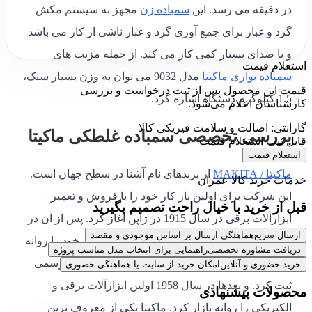
در دقیقه می رسد. این
سمباده زن
مجهز به سیستم مکش
گرد و غبار برای جمع آوری گرد و غبار ناشی از کار می باشد
و با صدای بسیار کمی کار می کند. از جمله مزیت های
استعلام قیمت
سمباده نواری
ماکیتا
مدل 9032 می توان به وزن بسیار سبک،
قیمت این محصول پس از ثبت درخواست و بررسی
1.5 کیلوگرم دستگاه اشاره کرد.
کارشناسان اعلام می‌شود.
گارانتی: اصالت و سلامت فیزیکی کالا
بررسی تخصصی سمباده غلطکی ماکیتا
قابل ثبت استعلام قیمت
استعلام قیمت
ماکیتا / MAKITA
از برندهای نام آشنا در سطح جهان است.
خدمات خرید کالا عمران
این شرکت برای اولین بار کار خود را با فروش و تعمیر
قبل از خرید با خیال راحت تصمیم بگیرید
ابزارآلات برقی در سال 1915 در ژاپن آغاز کرد. پس از آن در
ارسال سریع
هماهنگی ارسال بر اساس موجودی و مقصد
سال 1935 با ساخت موتور برقی اولین محصول خود را روانه
دریافت مشاوره تخصصی
راهنمایی برای انتخاب مدل مناسب پروژه
بازار کرد. و در سال 1938 شرکت خود را به صورت رسمی
خرید حضوری و آنلاین
امکان خرید از سایت یا هماهنگی حضوری
ثبت کرد. و بعدها در سال 1958 اولین ابزارآلات برقی و
محصولات پیشنهادی
الکتریکی را روانه بازار کرد. ماکیتا یکی از معروف ترین