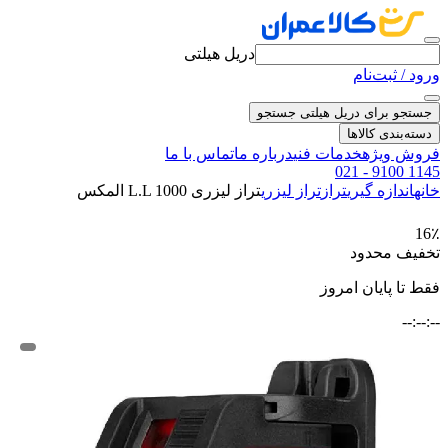
دریل هیلتی
ورود / ثبت‌نام
جستجو برای دریل هیلتی
جستجو
دسته‌بندی کالاها
فروش ویژه
خدمات فنی
درباره ما
تماس با ما
021 - 9100 1145
خانه
اندازه گیری
تراز
تراز لیزری
تراز لیزری L.L 1000 المکس
16٪
تخفیف محدود
فقط تا پایان امروز
--:--:--