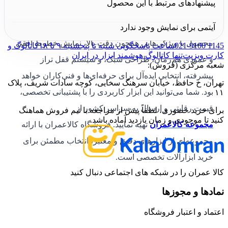
پیشنهادهای مرتبط با این محصول
اگر به‌دنبال خرید
تراز لیزری L.L 1000 المکس
هستید، این
آیتمی برای نمایش وجود ندارد
محصول با ویژگی‌هایی همچون دقت بالا، نمایش خطوط افقی
021-9100 1145
ساعت پاسخگویی شنبه تا پنجشنبه ۹ تا ۱۸
کاتالوگ و
کارت ویزیت
تنها کاتالوگ هوشمند ابزار در ایران
و عمودی هم‌زمان، طراحی سبک، و سیستم قفل تراز
شعبه مرکزی (فروش):
پیشرفته، انتخابی ایده‌آل برای حرفه‌ای‌ها و فنی‌کاران خواهد
تهران، خ حافظ، خیابان سرهنگ سخایی، کوچه سادات شریف، پلاک
بود. شما می‌توانید این ابزار کاربردی را با پشتیبانی تخصصی،
۱۱
قیمت رقابتی و ارسال به سراسر کشور از
برای خرید حضوری، لطفاً پیش از مراجعه با تیم فروش هماهنگ
کنید تا موجودی و زمان بازدید آماده باشد.
مجموعه
کالاعمران
تهیه نمایید. فروشگاه کالاعمران با ارائه
مجموعه‌ای از ابزارهای دقیق و معتبر، انتخاب مطمئن برای
خرید ابزارآلات تخصصی است.
کالا عمران را در شبکه های اجتماعی دنبال کنید
نمادها و مجوزها
اعتماد و اعتبار فروشگاه