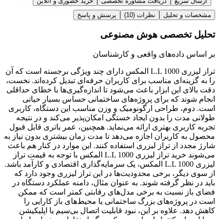
ارسال سریع
دریافت مشاوره تخصصی
خرید حضوری و آنلاین
مشخصات و تحلیل
نظرات
(10)
پرسش و پاسخ
تحلیل تخصصی هوش مصنوعی
بر اساس داده‌های واقعی و کارشناسان
تراز لیزری L.L 1000 المکس دارای چند ویژگی برجسته است که آن
را به گزینه‌ای مناسب برای کاربران حرفه‌ای تبدیل کرده‌اند. نخست،
دقت بالای این ابزار باعث می‌شود تا اندازه‌گیری‌ها با خطای حداقلی
انجام شوند که برای پروژه‌های ساختمانی حساس بسیار حیاتی
است. دوم، طراحی ارگونومیک و وزن مناسب این دستگاه، کاربری
طولانی مدت را بدون ایجاد خستگی امکان‌پذیر می‌کند و در نتیجه
تجربه کاربری بهتری ارائه می‌نماید. همچنین، عمر باتری قابل قبول
محصول به کاربران اجازه می‌دهد تا مدت زمان بیشتری بدون نیاز به
شارژ مجدد از تراز لیزری استفاده کنند. این موارد در کنار هم باعث
می‌شوند خرید تراز لیزری L.L 1000 المکس با توجه به قیمت تراز
لیزری L.L 1000 المکس، یک سرمایه‌گذاری اقتصادی و کارآمد باشد.
از سوی دیگر، برخی محدودیت‌ها در این تراز لیزری وجود دارد که
باید در نظر گرفته شوند. به عنوان مثال، دامنه عملکرد دستگاه در
فضای باز نسبت به برخی مدل‌های رقابتی کمتر است که ممکن
است در پروژه‌های بزرگ ساختمانی یا محیط‌های باز کارایی را
کاهش دهد. علاوه بر این، نبود قابلیت اتصال بی‌سیم یا اپلیکیشن