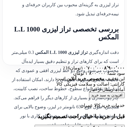
تراز لیزری به گزینه‌ای محبوب بین کاربران حرفه‌ای و
نیمه‌حرفه‌ای تبدیل شود.
بررسی تخصصی تراز لیزری L.L 1000
المکس
دقت اندازه‌گیری
تراز لیزری L.L 1000 المکس
0.3 میلی‌متر
است که برای کارهای تراز و تنظیم دقیق بسیار ایده‌آل
۸٬۹۰۰٬۰۰۰
۱۰٬۷۰۰٬۰۰۰
تومان
16٪
محسوب می‌شود. وجود دو خط لیزری افقی و عمودی که
سود شما: ۱٬۸۰۰٬۰۰۰ تومان
این تخفیف
مخصوص خرید آنلاین
است
قابلیت نمایش به‌صورت هم‌زمان را دارند، امکان استفاده از
گارانتی: اصالت و سلامت فیزیکی کالا
آن برای تنظیم انواع سطوح، خطوط ساخت، نصب کابینت،
آماده ارسال از انبار
افزودن به سبد خرید
چارچوب‌سازی و بسیاری از کارهای دیگر را فراهم می‌کند.
خدمات خرید کالا عمران
همچنین، طول موج 637 نانومتر در لیزر، وضوح بالایی برای
قبل از خرید با خیال راحت تصمیم بگیرید
نمایش خطوط فراهم کرده تا در محیط‌های کاری با نور
متوسط نیز به‌راحتی قابل‌مشاهده باشند.