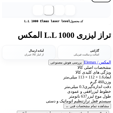
کد محصول
L.L 1000 Elmax laser level
تراز لیزری L.L 1000 المکس
گارانتی
آماده ارسال
اصالت و سلامت فیزیکی
از انبار کالا عمران
المکس / Elemax
بررسی هوش مصنوعی
مشخصات اصلی کالا
ویژگی های کلیدی کالا
ابعاد
1.6 × 112 × 113 میلی‌متر
وزن
460 گرم
دقت اندازه‌گیری
0.3 میلی‌متر
خطوط لیزر
افقی و عمودی
طول موج لیزر
637 نانومتر
سیستم قفل تراز
تنظیم اتوماتیک و دستی
مشاهده تمام مشخصات فنی
←