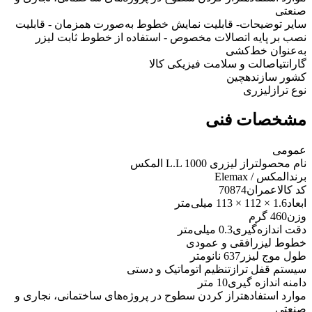
صنعتی
سایر توضیحات
- قابلیت نمایش خطوط به‌صورت همزمان - قابلیت
نصب بر پایه اتصالات مخصوص - استفاده از خطوط ثابت لیزر
به‌عنوان خط‌کشی
گارانتی
اصالت و سلامت فیزیکی کالا
کشور سازنده
چین
نوع تراز
لیزری
مشخصات فنی
عمومی
نام محصول
تراز لیزری L.L 1000 المکس
برند
المکس / Elemax
کد کالاعمران
70874
ابعاد
1.6 × 112 × 113 میلی‌متر
وزن
460 گرم
دقت اندازه‌گیری
0.3 میلی‌متر
خطوط لیزر
افقی و عمودی
طول موج لیزر
637 نانومتر
سیستم قفل تراز
تنظیم اتوماتیک و دستی
دامنه اندازه گیری
10 متر
موارد استفاده
تراز کردن سطوح در پروژه‌های ساختمانی، نجاری و
صنعتی