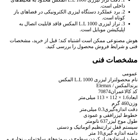
داخلی است.
2. برد عملکرد دستگاه لیزری الکترونیکی در فضاهای باز
کوتاه است.
3. تراز لیزری L.L 1000 المکس فاقد قابلیت اتصال به
اپلیکیشن موبایل است.
هوش مصنوعی ممکن است اشتباه کند؛ قبل از خرید، مشخصات
فنی و شرایط فروش محصول را بررسی کنید.
مشخصات فنی
عمومی
نام محصول
تراز لیزری L.L 1000 المکس
برند
المکس / Elemax
کد کالاعمران
70874
ابعاد
1.6 × 112 × 113 میلی‌متر
وزن
460 گرم
دقت اندازه‌گیری
0.3 میلی‌متر
خطوط لیزر
افقی و عمودی
طول موج لیزر
637 نانومتر
سیستم قفل تراز
تنظیم اتوماتیک و دستی
دامنه اندازه گیری
10 متر
موارد استفاده
تراز کردن سطوح در پروژه‌های ساختمانی، نجاری و