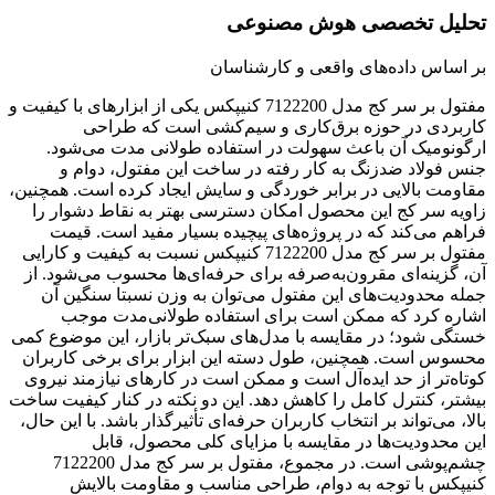
تحلیل تخصصی هوش مصنوعی
بر اساس داده‌های واقعی و کارشناسان
مفتول بر سر کج مدل 7122200 کنیپکس یکی از ابزارهای با کیفیت و
کاربردی در حوزه برق‌کاری و سیم‌کشی است که طراحی
ارگونومیک آن باعث سهولت در استفاده طولانی مدت می‌شود.
جنس فولاد ضدزنگ به کار رفته در ساخت این مفتول، دوام و
مقاومت بالایی در برابر خوردگی و سایش ایجاد کرده است. همچنین،
زاویه سر کج این محصول امکان دسترسی بهتر به نقاط دشوار را
فراهم می‌کند که در پروژه‌های پیچیده بسیار مفید است. قیمت
مفتول بر سر کج مدل 7122200 کنیپکس نسبت به کیفیت و کارایی
آن، گزینه‌ای مقرون‌به‌صرفه برای حرفه‌ای‌ها محسوب می‌شود. از
جمله محدودیت‌های این مفتول می‌توان به وزن نسبتا سنگین آن
اشاره کرد که ممکن است برای استفاده طولانی‌مدت موجب
خستگی شود؛ در مقایسه با مدل‌های سبک‌تر بازار، این موضوع کمی
محسوس است. همچنین، طول دسته این ابزار برای برخی کاربران
کوتاه‌تر از حد ایده‌آل است و ممکن است در کارهای نیازمند نیروی
بیشتر، کنترل کامل را کاهش دهد. این دو نکته در کنار کیفیت ساخت
بالا، می‌تواند بر انتخاب کاربران حرفه‌ای تأثیرگذار باشد. با این حال،
این محدودیت‌ها در مقایسه با مزایای کلی محصول، قابل
چشم‌پوشی است. در مجموع، مفتول بر سر کج مدل 7122200
کنیپکس با توجه به دوام، طراحی مناسب و مقاومت بالایش