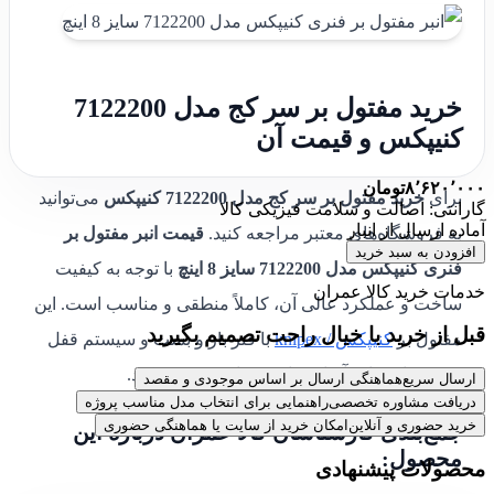
خرید مفتول بر سر کج مدل 7122200
کنیپکس و قیمت آن
۸٬۶۲۰٬۰۰۰
تومان
برای
خرید مفتول بر سر کج مدل 7122200 کنیپکس
می‌توانید
گارانتی: اصالت و سلامت فیزیکی کالا
آماده ارسال از انبار
به فروشگاه‌های معتبر مراجعه کنید.
قیمت انبر مفتول بر
افزودن به سبد خرید
فنری کنیپکس مدل 7122200 سایز 8 اینچ
با توجه به کیفیت
خدمات خرید کالا عمران
ساخت و عملکرد عالی آن، کاملاً منطقی و مناسب است. این
قبل از خرید با خیال راحت تصمیم بگیرید
مفتول بر
کنیپکس / knipex
با فنر باز و بست و سیستم قفل
شونده، استفاده آسان و ایمنی را تضمین می‌کند.
ارسال سریع
هماهنگی ارسال بر اساس موجودی و مقصد
دریافت مشاوره تخصصی
راهنمایی برای انتخاب مدل مناسب پروژه
خرید حضوری و آنلاین
امکان خرید از سایت یا هماهنگی حضوری
جمع‌بندی کارشناسان کالا عمران درباره این
محصول:
محصولات پیشنهادی