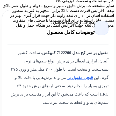
گارانتی
اصالت و سلامت فیزیکی کالا
سایر مشخصات
- برش دقیق ، تمیز و سریع - دوام و طول عمر بالای
تیغه - افزایش قدرت دست تا 35 برابر - مجهز به فنر به منظور
استفاده آسان تر - دارای تیغه زاویه دار جهت قرار گیری بهتر در
دست - قابل استفاده برای انواع سیم ها با سختی های متفاوت -
معرفی و بررسی محصول
مجهز به قفل تیغه جهت افزایش ایمنی در هنگام حمل و نقل
توضیحات کامل محصول
مفتول بر سر کج مدل 7122200 کنیپکس
، ساخت کشور
آلمان، ابزاری ایده‌آل برای برش انواع سیم‌های نرم،
نیمه‌سخت و سخت است. با طول ۲۰۰ میلی‌متر و وزن ۳۷۵
گرم، این
قیچی مفتول بر
می‌تواند برش‌هایی با دقت بالا و
تمیزی بسیار را انجام دهد. سختی لبه‌های برش حدود ۶۴
HRC است که باعث می‌شود تا این ابزار مناسب برای برش
سیم‌های پیانو و قطعات سخت نیز باشد.