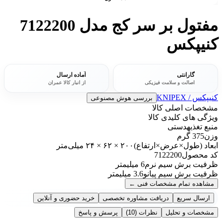
مفتول بر سر کج مدل 7122200
کنیپکس
گارانتی
آماده ارسال
اصالت و سلامت فیزیکی
از انبار کالا عمران
کنیپکس / KNIPEX
بررسی هوش مصنوعی
مشخصات اصلی کالا
ویژگی های کلیدی کالا
منبع تغذیه
دستی
وزن
375 گرم
ابعاد (طول×عرض×ارتفاع)
۲۰۰ × ۶۲ × ۲۴ میلی‌متر
کد محصول
7122200
ظرفیت برش سیم نرم
6 میلیمتر
ظرفیت برش سیم پیانو
3.6 میلیمتر
مشاهده تمام مشخصات فنی
←
ارسال سریع
دریافت مشاوره تخصصی
خرید حضوری و آنلاین
مشخصات و تحلیل
نظرات
(10)
پرسش و پاسخ