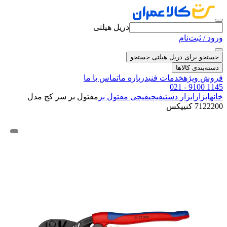
دریل هیلتی
ورود / ثبت‌نام
جستجو برای دریل هیلتی
جستجو
دسته‌بندی کالاها
فروش ویژه
خدمات فنی
درباره ما
تماس با ما
021 - 9100 1145
خانه
ابزار
ابزار دستی
قیچی
قیچی مفتول بر
مفتول بر سر کج مدل
7122200 کنیپکس