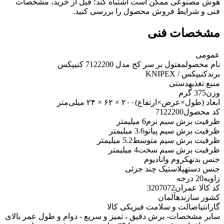
هوش مصنوعی ممکن است اشتباه کند؛ قبل از خرید، مشخصات
فنی و شرایط فروش محصول را بررسی کنید.
مشخصات فنی
عمومی
نام محصول
مفتول بر سر کج مدل 7122200 کنیپکس
برند
کنیپکس / KNIPEX
منبع تغذیه
دستی
وزن
375 گرم
ابعاد (طول×عرض×ارتفاع)
۲۰۰ × ۶۲ × ۲۴ میلی‌متر
کد محصول
7122200
ظرفیت برش سیم نرم
6 میلیمتر
ظرفیت برش سیم پیانو
3.6 میلیمتر
ظرفیت برش سیم متوسط
5.2 میلیمتر
ظرفیت برش سیم سخت
4 میلیمتر
جنس بدنه
کروم وانادیوم
جنس دسته
پلاستیک چند جزئی
زاویه
20 درجه
کد کالا عمران
3207072
کشور سازنده
آلمان
گارانتی
اصالت و سلامت فیزیکی کالا
سایر مشخصات
- برش دقیق ، تمیز و سریع - دوام و طول عمر بالای