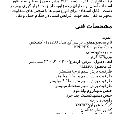
تیغه - افزایش قدرت دست تا 35 برابر - مجهز به فنر به منظور
استفاده آسان تر - دارای تیغه زاویه دار جهت قرار گیری بهتر در
دست - قابل استفاده برای انواع سیم ها با سختی های متفاوت -
مجهز به قفل تیغه جهت افزایش ایمنی در هنگام حمل و نقل
مشخصات فنی
عمومی
نام محصول
مفتول بر سر کج مدل 7122200 کنیپکس
برند
کنیپکس / KNIPEX
منبع تغذیه
دستی
وزن
375 گرم
ابعاد (طول×عرض×ارتفاع)
۲۰۰ × ۶۲ × ۲۴ میلی‌متر
کد محصول
7122200
ظرفیت برش سیم نرم
6 میلیمتر
ظرفیت برش سیم پیانو
3.6 میلیمتر
ظرفیت برش سیم متوسط
5.2 میلیمتر
ظرفیت برش سیم سخت
4 میلیمتر
جنس بدنه
کروم وانادیوم
جنس دسته
پلاستیک چند جزئی
زاویه
20 درجه
کد کالا عمران
3207072
کشور سازنده
آلمان