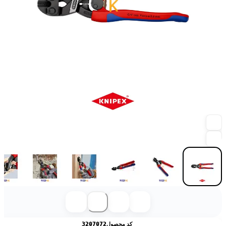
کد محصول
3207072