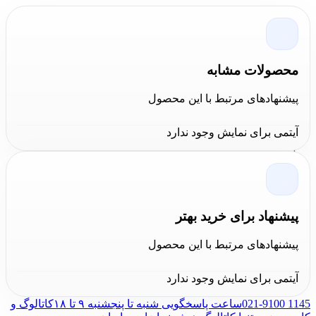
کارشناسان
کالا عمران
به این نتیجه رسیده‌اند که
مفتول بر
سر کج مدل 7122200 کنیپکس
ابزاری کارآمد و حرفه‌ای برای
کاربران در صنعت ساختمان و دیگر صنایع مرتبط است.
محصولات مشابه
طراحی نوآورانه آن به کاربر این امکان را می‌دهد که با صرف
پیشنهادهای مرتبط با این محصول
انرژی کمتر، تا ۳۵ برابر نیروی دست خود را افزایش دهد.
ساختار میکرو لبه‌های برش از لغزش جلوگیری می‌کند و
آیتمی برای نمایش وجود ندارد
دقت برش را بهبود می‌بخشد. به طور کلی، این
انبر مفتول بر
فنری کنیپکس مدل 7122200 سایز 8 اینچ
یک انتخاب ممتاز
برای هر کاربری است که به دقت و کیفیت برش اهمیت
پیشنهاد برای خرید بهتر
می‌دهد.
پیشنهادهای مرتبط با این محصول
آیتمی برای نمایش وجود ندارد
021-9100 1145
ساعت پاسخگویی شنبه تا پنجشنبه ۹ تا ۱۸
کاتالوگ و