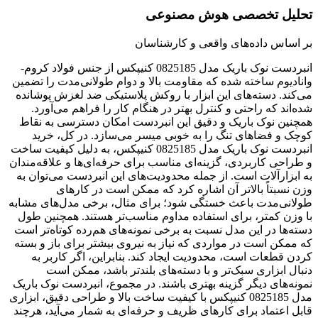
تحلیل تخصصی هوش مصنوعی
بر اساس داده‌های واقعی و کارشناسان
انبردست نوک باریک مدل 0825185 کنیپکس از جنس فولاد کروم-
وانادیوم ساخته شده که مقاومت بالا و دوام طولانی‌مدت را تضمین
می‌کند. دسته‌های این ابزار با روکش پلاستیکی ضد لغزش پوشانده
شده‌اند که راحتی و کنترل بهتر در هنگام کار را فراهم می‌آورد.
همچنین نوک باریک و دقیق این انبردست امکان دسترسی به نقاط
کوچک و فضاهای تنگ را به خوبی میسر می‌سازد. در کل، خرید
انبردست نوک باریک مدل 0825185 کنیپکس، به دلیل کیفیت ساخت
و طراحی کاربردی، گزینه‌ای مناسب برای حرفه‌ای‌ها و علاقه‌مندان
به ابزارآلات است. از جمله محدودیت‌های این انبردست می‌توان به
وزن نسبتاً بالاتر آن اشاره کرد که ممکن است در کارهای
طولانی‌مدت باعث خستگی شود؛ برای مثال، برخی مدل‌های مشابه
با وزن کمتر، برای استفاده مداوم مناسب‌تر هستند. همچنین طول
دسته‌ها در این مدل نسبت به برخی نمونه‌های هم‌رده کوتاه‌تر است
که ممکن است در مواردی که نیاز به نیروی بیشتر برای باز و بسته
کردن قطعات است، محدودیت ایجاد کند. بنابراین، اگر کاربر به
دنبال ابزاری سبک‌تر و با دسته‌های بلندتر باشد، ممکن است
نمونه‌های دیگر گزینه بهتری باشند. در مجموع، انبردست نوک باریک
مدل 0825185 کنیپکس با کیفیت ساخت بالا و طراحی دقیق، ابزاری
قابل اعتماد برای کارهای ظریف و حرفه‌ای به شمار می‌آید، هرچند