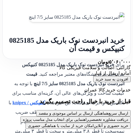
خرید انبردست نوک باریک مدل 0825185
کنیپکس و قیمت آن
۵٬۰۶۰٬۰۰۰
تومان
برای
خرید انبردست نوک باریک مدل 0825185 کنیپکس
گارانتی: اصالت و سلامت فیزیکی کالا
آماده ارسال از انبار
می‌توانید به فروشگاه‌های معتبر مراجعه کنید.
قیمت
افزودن به سبد خرید
انبردست نوک باریک مدل 0825185 سایز 7/5 اینچ
با توجه به
خدمات خرید کالا عمران
کیفیت ساخت و ویژگی‌های عالی آن، گزینه‌ای مناسب برای
قبل از خرید با خیال راحت تصمیم بگیرید
تکنسین‌ها و حرفه‌ای‌هاست. این انبردست
کنیپکس / knipex
با
سختی برش تقریباً ۶۱ HRC و برش آسان به لطف ضریب
ارسال سریع
هماهنگی ارسال بر اساس موجودی و مقصد
دریافت مشاوره تخصصی
راهنمایی برای انتخاب مدل مناسب پروژه
انتقال نیروی بالا، عملکرد فوق‌العاده‌ای در برش اجسام
خرید حضوری و آنلاین
امکان خرید از سایت یا هماهنگی حضوری
نیمه‌سخت تا قطر ۳.۸ میلی‌متر و سخت تا قطر ۳ میلی‌متر