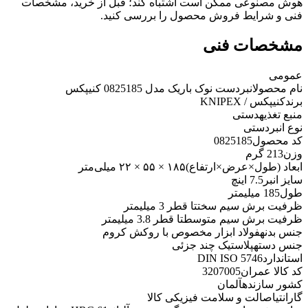
هوش مصنوعی ممکن است اشتباه کند؛ قبل از خرید، مشخصات
فنی و شرایط فروش محصول را بررسی کنید.
مشخصات فنی
عمومی
نام محصول
انبردست نوک باریک مدل 0825185 کنیپکس
برند
کنیپکس / KNIPEX
منبع تغذیه
دستی
نوع انبر
دستی
کد محصول
0825185
وزن
213 گرم
ابعاد (طول×عرض×ارتفاع)
۱۸۵ × ۵۵ × ۲۲ میلی‌متر
سایز انبر
7.5 اینچ
طول
185 میلیمتر
ظرفیت برش سیم سخت
تا قطر 3 میلیمتر
ظرفیت برش سیم متوسط
تا قطر 3.8 میلیمتر
جنس بدنه
فولاد ابزار مخصوص با روکش کروم
جنس دسته
پلاستیک چند جزئی
استاندارد
DIN ISO 5746
کد کالا عمران
3207005
کشور سازنده
آلمان
گارانتی
اصالت و سلامت فیزیکی کالا