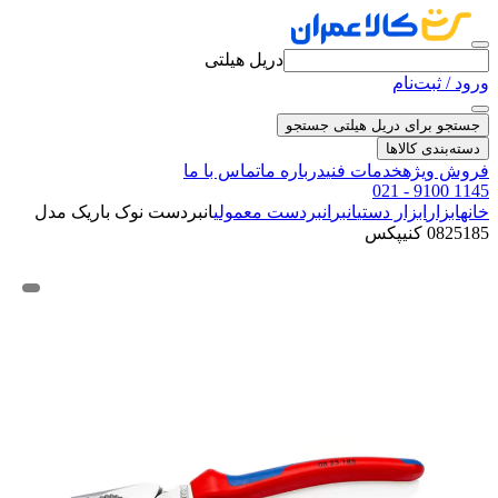
دریل هیلتی
ورود / ثبت‌نام
جستجو برای دریل هیلتی
جستجو
دسته‌بندی کالاها
فروش ویژه
خدمات فنی
درباره ما
تماس با ما
021 - 9100 1145
خانه
ابزار
ابزار دستی
انبر
انبردست معمولی
انبردست نوک باریک مدل
0825185 کنیپکس