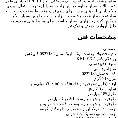
سایر مشخصات
- دسته دو رنگ - سختی آلیاژ HRC 61 - دارای طول
عمر بالا و بسیار مقاوم - برش راحت به دلیل ضریب انتقال نیروی
بالا - دارای لبه های برش برای سیم نرم، متوسط ​​سخت و سخت -
ساخته شده از فولاد مخصوص ابزار با درجه خلوص بسیار بالا با
روکش کروم - ابزاری بسیار مناسب برای محیط های محدود به
دلیل آرواره ظریف و نوک تیز
مشخصات فنی
عمومی
نام محصول
انبردست نوک باریک مدل 0825185 کنیپکس
برند
کنیپکس / KNIPEX
منبع تغذیه
دستی
نوع انبر
دستی
کد محصول
0825185
وزن
213 گرم
ابعاد (طول×عرض×ارتفاع)
۱۸۵ × ۵۵ × ۲۲ میلی‌متر
سایز انبر
7.5 اینچ
طول
185 میلیمتر
ظرفیت برش سیم سخت
تا قطر 3 میلیمتر
ظرفیت برش سیم متوسط
تا قطر 3.8 میلیمتر
جنس بدنه
فولاد ابزار مخصوص با روکش کروم
جنس دسته
پلاستیک چند جزئی