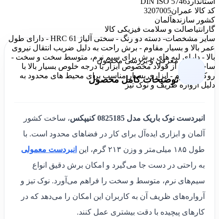
استاندارد
DIN ISO 5746
کد کالا عمران
3207005
کشور سازنده
آلمان
گارانتی
اصالت و سلامت فیزیکی کالا
سایر مشخصات
- دسته دو رنگ - سختی آلیاژ HRC 61 - دارای طول
عمر بالا و بسیار مقاوم - برش راحت به دلیل ضریب انتقال نیروی
بالا - دارای لبه های برش برای سیم نرم، متوسط ​​سخت و سخت -
معرفی و بررسی محصول
ساخته شده از فولاد مخصوص ابزار با درجه خلوص بسیار بالا با
روکش کروم - ابزاری بسیار مناسب برای محیط های محدود به
توضیحات کامل محصول
دلیل آرواره ظریف و نوک تیز
انبردست نوک باریک مدل 0825185 کنیپکس
، ساخت کشور
آلمان و ابزاری ایده‌آل برای کار در فضاهای محدود است. با
طول ۱۸۵ میلی‌متر و وزن ۲۱۳ گرم، این
انبردست معمولی
به راحتی در دست جا می‌گیرد و امکان برش دقیق انواع
سیم‌های نرم، متوسط و سخت را فراهم می‌آورد. نوک تیز و
آرواره‌های ظریف آن به کاربران این امکان را می‌دهد که در
کارهای پیچیده با دقت بیشتری عمل کنند.