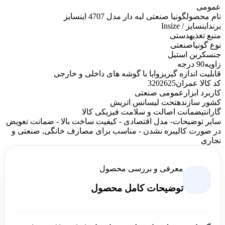
عمومی
نام محصول
گونیا صنعتی لبه دار مدل 4707 اینسایز
برند
اینسایز / Insize
منبع تغذیه
دستی
نوع گونیا
صنعتی
جنس
کربن استیل
زاویه
90 درجه
قابلیت اندازه گیری
زوایا با گوشه های داخلی و خارجی
کد کالا عمران
3202625
کاربرد ابزار
عمومی صنعتی
کشور سازنده
تحت لیسانس اتریش
گارانتی
ضمانت اصالت و سلامت فیزیکی کالا
سایر توضیحات
- مدل اقتصادی - کیفیت ساخت بالا - ضمانت تعویض
در صورت کالیبره نشدن - مناسب برای مصارف خانگی, صنعتی و
نجاری
معرفی و بررسی محصول
توضیحات کامل محصول