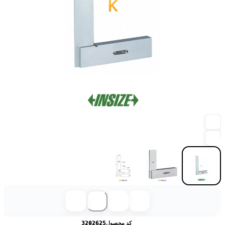
کد محصول
3202625