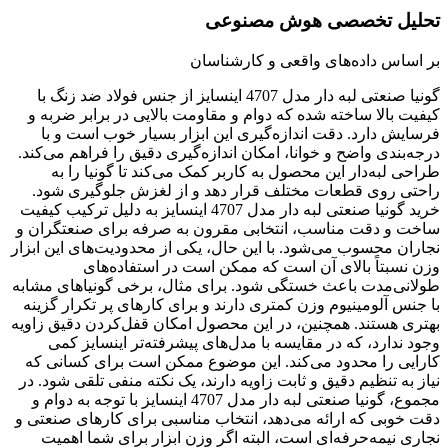
تحلیل تخصصی هوش مصنوعی
بر اساس داده‌های واقعی و کارشناسان
گونیا صنعتی لبه دار مدل 4707 اینسایز از جنس فولاد ضد زنگ با
کیفیت بالا ساخته شده که دوام و مقاومت بالایی در برابر ضربه و
فرسایش دارد. دقت اندازه‌گیری این ابزار بسیار خوب است و با
درجه‌بندی واضح و خوانا، امکان اندازه‌گیری دقیق را فراهم می‌کند.
طراحی لبه‌دار این محصول به کاربر کمک می‌کند تا گونیا را به
راحتی روی قطعات مختلف قرار دهد و از لغزش جلوگیری شود.
خرید گونیا صنعتی لبه دار مدل 4707 اینسایز به دلیل ترکیب کیفیت
ساخت و دقت مناسب، انتخابی مقرون به صرفه برای صنعتگران و
نجاران محسوب می‌شود. با این حال، یکی از محدودیت‌های این ابزار
وزن نسبتاً بالای آن است که ممکن است در استفاده‌های
طولانی‌مدت باعث خستگی شود. برای مثال، برخی گونیاهای مشابه
با جنس آلومینیوم وزن کمتری دارند و برای کارهای پر تکرار گزینه
بهتری هستند. همچنین، در این محصول امکان قفل‌کردن دقیق زاویه
وجود ندارد، که در مقایسه با مدل‌های پیشرفته‌تر اینسایز کمی
کارایی را محدود می‌کند. این موضوع ممکن است برای کسانی که
نیاز به تنظیم دقیق و ثابت زاویه دارند، یک نکته منفی تلقی شود. در
مجموع، گونیا صنعتی لبه دار مدل 4707 اینسایز با توجه به دوام و
دقت خوبی که ارائه می‌دهد، انتخاب مناسبی برای کارهای صنعتی و
نجاری نیمه‌حرفه‌ای است، البته اگر وزن ابزار برای شما اهمیت