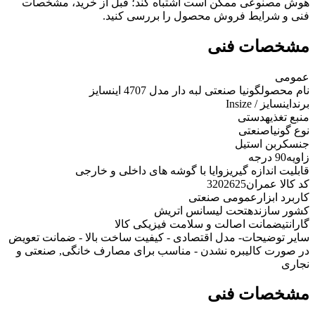
هوش مصنوعی ممکن است اشتباه کند؛ قبل از خرید، مشخصات
فنی و شرایط فروش محصول را بررسی کنید.
مشخصات فنی
عمومی
نام محصول
گونیا صنعتی لبه دار مدل 4707 اینسایز
برند
اینسایز / Insize
منبع تغذیه
دستی
نوع گونیا
صنعتی
جنس
کربن استیل
زاویه
90 درجه
قابلیت اندازه گیری
زوایا با گوشه های داخلی و خارجی
کد کالا عمران
3202625
کاربرد ابزار
عمومی صنعتی
کشور سازنده
تحت لیسانس اتریش
گارانتی
ضمانت اصالت و سلامت فیزیکی کالا
سایر توضیحات
- مدل اقتصادی - کیفیت ساخت بالا - ضمانت تعویض
در صورت کالیبره نشدن - مناسب برای مصارف خانگی, صنعتی و
نجاری
مشخصات فنی