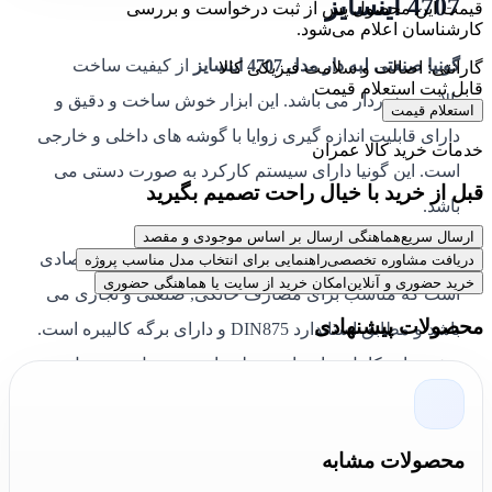
4707 اینسایز
قیمت این محصول پس از ثبت درخواست و بررسی
کارشناسان اعلام می‌شود.
گونیا صنعتی لبه دار مدل 4707 اینسایز
از کیفیت ساخت
گارانتی: اصالت و سلامت فیزیکی کالا
قابل ثبت استعلام قیمت
بالایی برخوردار می باشد. این ابزار خوش ساخت و دقیق و
استعلام قیمت
دارای قابلیت اندازه گیری زوایا با گوشه های داخلی و خارجی
خدمات خرید کالا عمران
است. این گونیا دارای سیستم کارکرد به صورت دستی می
قبل از خرید با خیال راحت تصمیم بگیرید
باشد.
ارسال سریع
هماهنگی ارسال بر اساس موجودی و مقصد
این
گونیا صنعتی
ساخته شده از کربن استیل و مدل اقتصادی
دریافت مشاوره تخصصی
راهنمایی برای انتخاب مدل مناسب پروژه
خرید حضوری و آنلاین
امکان خرید از سایت یا هماهنگی حضوری
است که مناسب برای مصارف خانگی, صنعتی و نجاری می
محصولات پیشنهادی
باشد و مطابق استاندارد DIN875 و دارای برگه کالیبره است.
مشخصات کامل سایزهای مختلف این محصول در جدول زیر
درج شده است:
[ninja_tables id="65279"]
محصولات مشابه