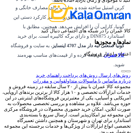
کنید تا موجودی و زمان بازدید آماده باشد.
کربن استیل ساخته شده و مناسب برای مصارف خانگی و
صنعتی می‌باشد. طراحی دقیق و سیستم کارکرد دستی این
گونیا، کارایی آن را افزایش می‌دهد. همچنین، مطابق با
کالا عمران را در شبکه های اجتماعی دنبال کنید
استاندارد DIN875 و دارای برگه کالیبره است. برای خرید
نمادها و مجوزها
گونیا صنعتی لبه دار مدل 4707 اینسایز
، به سایت و فروشگاه
اعتماد و اعتبار فروشگاه
کالا عمران
مراجعه کرده و از قیمت‌های مناسب بهره‌مند
شوید.
روش‌های ارسال
روش‌های پرداخت
راهنمای خرید
درباره ما
تماس با ما
سوالات متداول
قوانین و مقررات
مجموعه کالا عمران با بیش از ۲۰ سال سابقه در زمینه فروش و
خدمات ابزارآلات تخصصی و ۱۰ هزار کالا از برترین برندهای اروپایی،
آمریکایی و آسیایی، یکی از معتبرترین فروشگاه‌های اینترنتی در این
حوزه می‌باشد. علاوه بر مشاهده و بررسی تخصصی محصولات به
صورت آنلاین، امکان خرید حضوری محصولات در فروشگاه مرکزی
این مجموعه نیز امکان‌پذیر است. ارسال سریع با بسته‌بندی
استاندارد برای تهران و شهرستان و همچنین داشتن تعمیرگاه
تخصصی انواع ابزارآلات از ویژگی‌ها و خدمات برجسته این مجموعه
به شمار می‌رود.