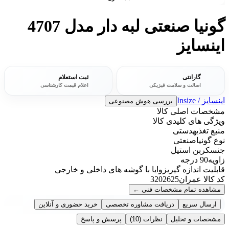
گونیا صنعتی لبه دار مدل 4707
اینسایز
گارانتی
ثبت استعلام
اصالت و سلامت فیزیکی
اعلام قیمت کارشناسی
اینسایز / Insize
بررسی هوش مصنوعی
مشخصات اصلی کالا
ویژگی های کلیدی کالا
منبع تغذیه
دستی
نوع گونیا
صنعتی
جنس
کربن استیل
زاویه
90 درجه
قابلیت اندازه گیری
زوایا با گوشه های داخلی و خارجی
کد کالا عمران
3202625
مشاهده تمام مشخصات فنی
←
ارسال سریع
دریافت مشاوره تخصصی
خرید حضوری و آنلاین
مشخصات و تحلیل
نظرات
(10)
پرسش و پاسخ