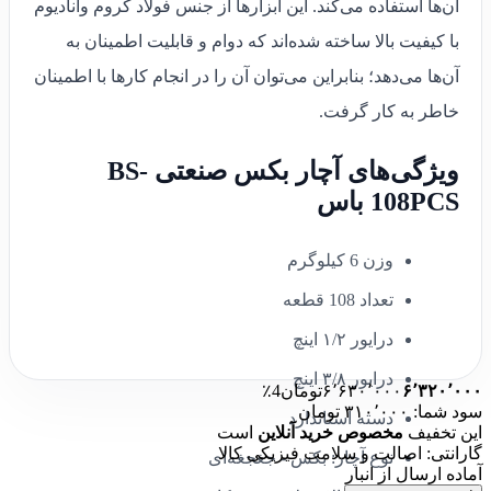
آن‌ها‌ استفاده می‌کند. این ابزارها از جنس فولاد کروم وانادیوم
با کیفیت بالا ساخته شده‌اند که دوام و قابلیت اطمینان به
آن‌ها می‌دهد؛ بنابراین می‌توان آن را در انجام کارها با اطمینان
خاطر به کار گرفت.
ویژگی‌های آچار بکس صنعتی BS-
108PCS باس
وزن 6 کیلوگرم
تعداد 108 قطعه
درایور ۱/۲ اینچ
درایور ۳/۸ اینچ
۶٬۳۲۰٬۰۰۰
۶٬۶۳۰٬۰۰۰
تومان
4٪
سود شما: ۳۱۰٬۰۰۰ تومان
دسته استاندارد
این تخفیف
مخصوص خرید آنلاین
است
گارانتی: اصالت و سلامت فیزیکی کالا
نوع آچار: بکس - جغجغه‌ای
آماده ارسال از انبار