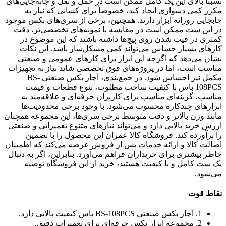
نسبتاً بالای این پک کامل ممکن است در حمل و نقل و جابه‌جایی‌های
مکرر کمی دشواری ایجاد کند، خصوصاً برای کسانی که نیاز به
جابجایی روزانه ابزار دارند. همچنین، برخی از سری‌های بکس موجود
در این ست ممکن است در مقایسه با نمونه‌های تخصصی‌تر، دقت
کمتری در فیت شدن روی پیچ‌ها داشته باشند که این موضوع در
کارهای بسیار حساس می‌تواند کمی مشکل‌ساز باشد. این نکات
نشان می‌دهد که اگرچه این ابزار برای کارهای عمومی و صنعتی
مناسب است، اما در پروژه‌های فوق تخصصی شاید نیاز به تجهیزات
مکمل نیز احساس شود. در جمع‌بندی، آچار بکس صنعتی BS-
108PCS باس با کیفیت ساخت مطلوب، تنوع قطعات و قیمت
مناسب، گزینه‌ای مناسب برای کاربران حرفه‌ای و علاقه‌مند به
ابزارهای چندکاره محسوب می‌شود. با وجود برخی محدودیت‌ها
مانند وزن بالاتر و دقت متوسط برخی سری‌ها، این مجموعه همچنان
ارزش خرید بالایی دارد و می‌تواند نیازهای متنوع تعمیراتی و صنعتی
را برآورده کند. فروشگاه کالا عمران این محصول را با تضمین
اصالت کالا و ارائه خدمات پس از فروش عرضه می‌کند که اطمینان
خاطر بیشتری برای خریداران فراهم می‌آورد. بنابراین، اگر به دنبال
یک ست کامل و با کیفیت هستید، خرید از این فروشگاه توصیه
می‌شود.
نقاط قوت
1. آچار بکس صنعتی BS-108PCS باس کیفیت بالایی دارد.
2. مجموعه ابزار بکس حرفه‌ای برای تعمیرات دقیق.