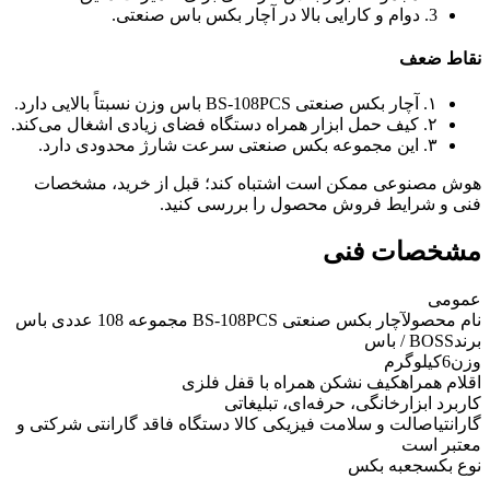
3. دوام و کارایی بالا در آچار بکس باس صنعتی.
نقاط ضعف
۱. آچار بکس صنعتی BS-108PCS باس وزن نسبتاً بالایی دارد.
۲. کیف حمل ابزار همراه دستگاه فضای زیادی اشغال می‌کند.
۳. این مجموعه بکس صنعتی سرعت شارژ محدودی دارد.
هوش مصنوعی ممکن است اشتباه کند؛ قبل از خرید، مشخصات
فنی و شرایط فروش محصول را بررسی کنید.
مشخصات فنی
عمومی
نام محصول
آچار بکس صنعتی BS-108PCS مجموعه 108 عددی باس
برند
BOSS / باس
وزن
6کیلوگرم
اقلام همراه
کیف نشکن همراه با قفل فلزی
کاربرد ابزار
خانگی، حرفه‌ای، تبلیغاتی
گارانتی
اصالت و سلامت فیزیکی کالا دستگاه فاقد گارانتی شرکتی و
معتبر است
نوع بکس
جعبه بکس