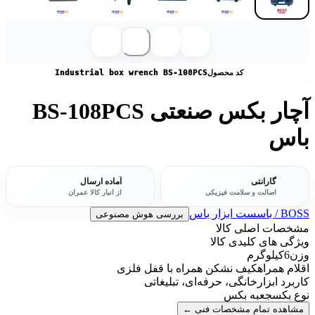
کد محصول
Industrial box wrench BS-108PCS
آچار بکس صنعتی BS-108PCS
باس
گارانتی
آماده ارسال
اصالت و سلامت فیزیکی
از انبار کالا عمران
BOSS / باس
ست ابزار باس
بررسی هوش مصنوعی
مشخصات اصلی کالا
ویژگی های کلیدی کالا
وزن
6کیلوگرم
اقلام همراه
کیف نشکن همراه با قفل فلزی
کاربرد ابزار
خانگی، حرفه‌ای، تبلیغاتی
نوع بکس
جعبه بکس
مشاهده تمام مشخصات فنی
←