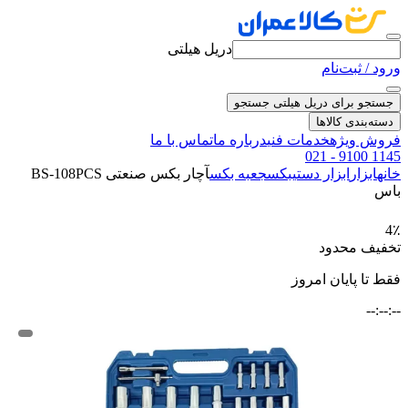
دریل هیلتی
ورود / ثبت‌نام
جستجو برای دریل هیلتی
جستجو
دسته‌بندی کالاها
فروش ویژه
خدمات فنی
درباره ما
تماس با ما
021 - 9100 1145
خانه
ابزار
ابزار دستی
بکس
جعبه بکس
آچار بکس صنعتی BS-108PCS
باس
4٪
تخفیف محدود
فقط تا پایان امروز
--:--:--