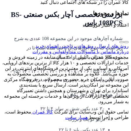
کالا عمران را در شبکه های اجتماعی دنبال کنید
نمادها و مجوزها
بررسی تخصصی آچار بکس صنعتی BS-
108PCS باس
اعتماد و اعتبار فروشگاه
شماره آچارهای موجود در این مجموعه 108 عددی به شرح
روش‌های ارسال
روش‌های پرداخت
راهنمای خرید
زیر است که تنوع آچارهای آن باعث شده است تا در
درباره ما
تماس با ما
سوالات متداول
قوانین و مقررات
حوزه‌های مختلف، کارایی داشته باشد:
مجموعه کالا عمران با بیش از ۲۰ سال سابقه در زمینه فروش و
خدمات ابزارآلات تخصصی و ۱۰ هزار کالا از برترین برندهای اروپایی،
آمریکایی و آسیایی، یکی از معتبرترین فروشگاه‌های اینترنتی در این
۴ - ۴.۵ - ۵ - ۵.۵ - ۶ - ۷ - ۸ - ۹ - ۱۰ - ۱۱ - ۱۲ - ۱۳ - ۱۴ - ۱۵ -
حوزه می‌باشد. علاوه بر مشاهده و بررسی تخصصی محصولات به
صورت آنلاین، امکان خرید حضوری محصولات در فروشگاه مرکزی
۱۶ - ۱۷ - ۱۸ - ۱۹ - ۲۰ - ۲۱ - ۲۲ - ۲۴ - ۲۷ - ۳۰ - ۳۲
این مجموعه نیز امکان‌پذیر است. ارسال سریع با بسته‌بندی
استاندارد برای تهران و شهرستان و همچنین داشتن تعمیرگاه
ابزار موجود در این آچار بکس:
تخصصی انواع ابزارآلات از ویژگی‌ها و خدمات برجسته این مجموعه
به شمار می‌رود.
۳۰ عدد بکس شش پر سایز ۴ تا ۳۲
تمامی حقوق این وب‌سایت برای شرکت
کالا عمران
محفوظ است،
طراحی و اجرا توسط
همیار سایت
درایو کوچک و بزرگ
۱۳ عدد بکس بلند ۶ تا ۲۲