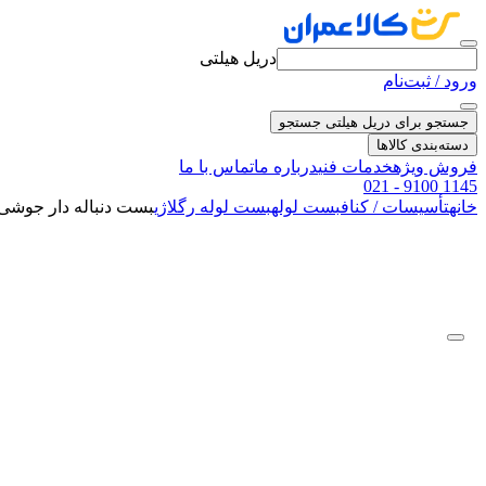
دریل هیلتی
ورود / ثبت‌نام
جستجو برای دریل هیلتی
جستجو
دسته‌بندی کالاها
فروش ویژه
خدمات فنی
درباره ما
تماس با ما
021 - 9100 1145
خانه
تأسیسات / کناف
بست لوله
بست لوله رگلاژی
بست دنباله دار جوشی 6 این