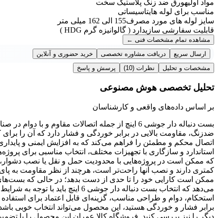
مواد اولیه
ورق ضد زنگ پلاستیک سخت
مناسب برای لوله های
تاسیساتی
سایز لوله های مورد مصرف
155 الی 162 میلی متر
قابلیت سفارشی سازی
دارد ( گالوانیزه گرم HDG )
مشاهده تمام مشخصات فنی
←
ارسال سریع
دریافت مشاوره تخصصی
خرید حضوری و آنلاین
مشخصات و تحلیل
نظرات
(10)
پرسش و پاسخ
تحلیل تخصصی هوش مصنوعی
بر اساس داده‌های واقعی و کارشناسان
بست دنباله دار جوشی 6 اینچ از جمله اتصالات مقاوم
ضدزنگ، مقاومت بالایی در برابر خوردگی و فشار دارد که آن را برای ک
استاندارد و سازگاری با تجهیزات مختلف، انتخاب مناسبی برای پروژه‌ه
که ممکن است در پروژه‌هایی با محدودیت حمل و نقل یا نصب دشوار، م
کمتری دارند و نصب آنها راحت‌تر است، هرچند از نظر مقاومت به پای
ممکن است کارایی خود را تا حدی از دست بدهد؛ در حالی که بست‌های 
استحکام، دوام و طراحی مناسب، گزینه‌ای قابل اعتماد برای استفاده 
برابر فشار و خوردگی هستید، این محصول می‌تواند انتخاب خوبی باشد،
دیگر را نیز بررسی کنید. فروشگاه کالا عمران این محصول را با تض