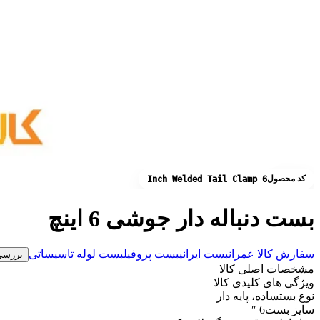
کد محصول
Inch Welded Tail Clamp 6
بست دنباله دار جوشی 6 اینچ
سفارش کالا عمران
بست ایرانی
بست پروفیل
بست لوله تاسیساتی
بررسی
مشخصات اصلی کالا
ویژگی های کلیدی کالا
نوع بست
ساده، پایه دار
سایز بست
6 ″