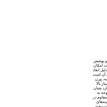
وب و پوشش
ست امکان
رید بست دنباله دار جوشی 6 اینچ همچنین به دلیل ابعاد
ی آن است
به، وزن
ر بالا
رد نشان
ژه صورت گیرد. در مجموع، بست دنباله دار جوشی 6 اینچ با توجه به
مقاوم در
نه‌های
ایت‌بخش