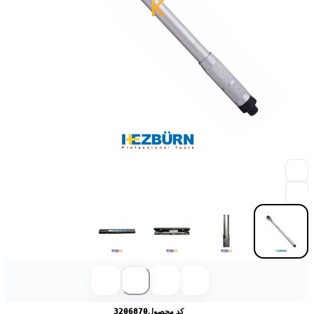
کد محصول
3206870