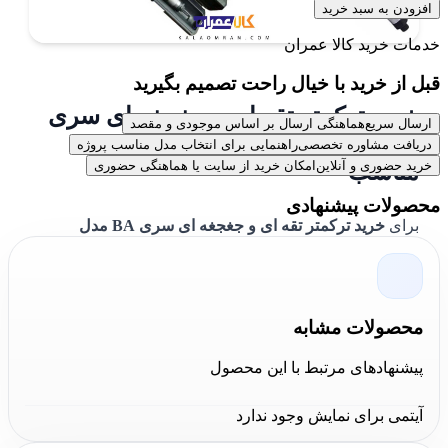
افزودن به سبد خرید
خدمات خرید کالا عمران
قبل از خرید با خیال راحت تصمیم بگیرید
خرید ترکمتر تقه ای و جغجغه ای سری
ارسال سریع
هماهنگی ارسال بر اساس موجودی و مقصد
BA مدل 7014350 هزبرن و قیمت
دریافت مشاوره تخصصی
راهنمایی برای انتخاب مدل مناسب پروژه
خرید حضوری و آنلاین
امکان خرید از سایت یا هماهنگی حضوری
مناسب
محصولات پیشنهادی
برای
خرید ترکمتر تقه ای و جغجغه ای سری BA مدل
7014350 هزبرن
، می‌توانید به فروشگاه‌های معتبر آنلاین
مراجعه کنید. این ابزار
هزبرن / HEZBURN
با گواهی تأیید
کالیبراسیون مطابق با استانداردهای بین‌المللی ارائه می‌شود
محصولات مشابه
و با قیمت مناسب و ضمانت اصالت و سلامت فیزیکی کالا به
پیشنهادهای مرتبط با این محصول
فروش می‌رسد.
قیمت آچار ترکمتر تقه ای 1/2 اینچ هزبرن
آیتمی برای نمایش وجود ندارد
350-50 نیوتن مدل 7014350
نیز نسبت به کیفیت و دقت این