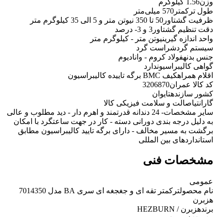
وزن
1.56 کیلوگرم
طول ترکمتر
570 میلی‌متر
ظرفیت گشتاور
50 تا 350 نیوتن متر و 5 الی 35 کیلوگرم متر
دقت تنظیم گشتاور
3 و 3- درصد
واحد اندازه گیری
نیوتن متر - کیلوگرم متر
سیستم گردش
راست گرد
جنس بدنه
فولاد کروم - وانادیوم
گواهی کالیبراسیون
دارد
اقلام همراه
کیف BMC برگه تاییده کالیبراسیون
کد کالا عمران
3206870
کشور سازنده
تایوان
گارانتی
اصالت و سلامت فیزیکی کالا
سایر مشخصات
- 24 دندانه قدرتمند و اهرم دار - دید مطلوب و عالی
به دلیل درجه بندی دورانی دسته - کار در جهت ساعتگرد با امکان
برگشت به مسیر مخالف - دارای برگه تایید کالیبراسیون مطابق
استانداردهای بین المللی
مشخصات فنی
عمومی
نام محصول
ترکمتر تقه ای و جغجغه ای سری BA مدل 7014350
هزبرن
برند
هزبرن / HEZBURN