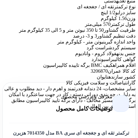
منبع تغذیه
دستی
نوع ترکمتر
تقه ای / جغجغه ای
سایز درایو
1/2 اینچ
وزن
1.56 کیلوگرم
طول ترکمتر
570 میلی‌متر
ظرفیت گشتاور
50 تا 350 نیوتن متر و 5 الی 35 کیلوگرم متر
دقت تنظیم گشتاور
3 و 3- درصد
واحد اندازه گیری
نیوتن متر - کیلوگرم متر
سیستم گردش
راست گرد
جنس بدنه
فولاد کروم - وانادیوم
گواهی کالیبراسیون
دارد
اقلام همراه
کیف BMC برگه تاییده کالیبراسیون
کد کالا عمران
3206870
کشور سازنده
تایوان
گارانتی
اصالت و سلامت فیزیکی کالا
سایر مشخصات
- 24 دندانه قدرتمند و اهرم دار - دید مطلوب و عالی
به دلیل درجه بندی دورانی دسته - کار در جهت ساعتگرد با امکان
معرفی و بررسی محصول
برگشت به مسیر مخالف - دارای برگه تایید کالیبراسیون مطابق
استانداردهای بین المللی
توضیحات کامل محصول
ترکمتر تقه ای و جغجغه ای سری BA مدل 7014350 هزبرن