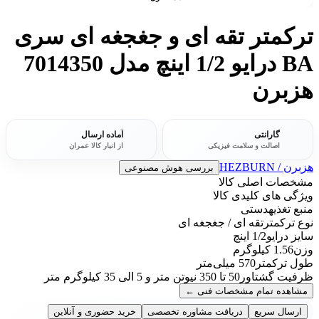
ترکمتر تقه ای و جغجغه ای سری
BA درایو 1/2 اینچ مدل 7014350
هزبرن
گارانتی
آماده ارسال
اصالت و سلامت فیزیکی
از انبار کالا عمران
هزبرن / HEZBURN
بررسی هوش مصنوعی
مشخصات اصلی کالا
ویژگی های کلیدی کالا
منبع تغذیه
دستی
نوع ترکمتر
تقه ای / جغجغه ای
سایز درایو
1/2 اینچ
وزن
1.56 کیلوگرم
طول ترکمتر
570 میلی‌متر
ظرفیت گشتاور
50 تا 350 نیوتن متر و 5 الی 35 کیلوگرم متر
مشاهده تمام مشخصات فنی
←
ارسال سریع
دریافت مشاوره تخصصی
خرید حضوری و آنلاین