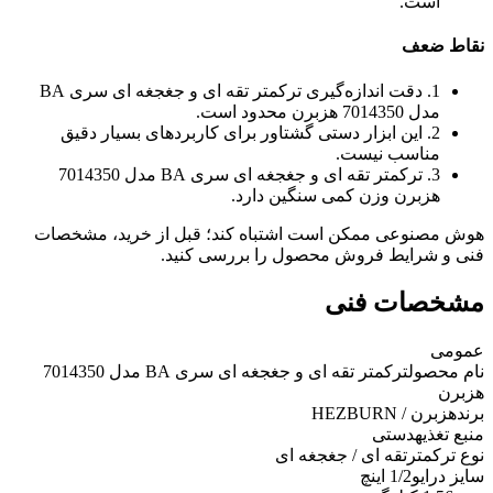
است.
نقاط ضعف
1. دقت اندازه‌گیری ترکمتر تقه ای و جغجغه ای سری BA
مدل 7014350 هزبرن محدود است.
2. این ابزار دستی گشتاور برای کاربردهای بسیار دقیق
مناسب نیست.
3. ترکمتر تقه ای و جغجغه ای سری BA مدل 7014350
هزبرن وزن کمی سنگین دارد.
هوش مصنوعی ممکن است اشتباه کند؛ قبل از خرید، مشخصات
فنی و شرایط فروش محصول را بررسی کنید.
مشخصات فنی
عمومی
نام محصول
ترکمتر تقه ای و جغجغه ای سری BA مدل 7014350
هزبرن
برند
هزبرن / HEZBURN
منبع تغذیه
دستی
نوع ترکمتر
تقه ای / جغجغه ای
سایز درایو
1/2 اینچ