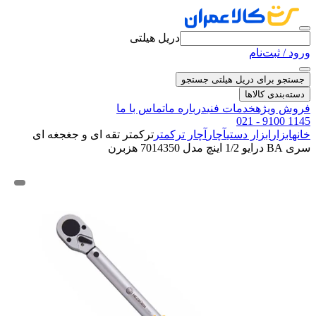
دریل هیلتی
ورود / ثبت‌نام
جستجو برای دریل هیلتی
جستجو
دسته‌بندی کالاها
فروش ویژه
خدمات فنی
درباره ما
تماس با ما
021 - 9100 1145
خانه
ابزار
ابزار دستی
آچار
آچار ترکمتر
ترکمتر تقه ای و جغجغه ای
سری BA درایو 1/2 اینچ مدل 7014350 هزبرن