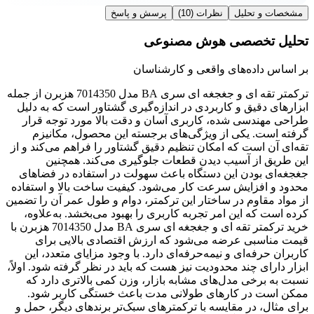
مشخصات و تحلیل
نظرات
(10)
پرسش و پاسخ
تحلیل تخصصی هوش مصنوعی
بر اساس داده‌های واقعی و کارشناسان
ترکمتر تقه ای و جغجغه ای سری BA مدل 7014350 هزبرن از جمله
ابزارهای دقیق و کاربردی در اندازه‌گیری گشتاور است که به دلیل
طراحی مهندسی شده، کاربری آسان و دقت بالا مورد توجه قرار
گرفته است. یکی از ویژگی‌های برجسته این محصول، مکانیزم
تقه‌ای آن است که امکان تنظیم دقیق گشتاور را فراهم می‌کند و از
این طریق از آسیب دیدن قطعات جلوگیری می‌کند. همچنین
جغجغه‌ای بودن این دستگاه باعث سهولت در استفاده در فضاهای
محدود و افزایش سرعت کار می‌شود. کیفیت ساخت بالا و استفاده
از مواد مقاوم در ساختار این ترکمتر، دوام و طول عمر آن را تضمین
کرده است که این امر تجربه کاربری را بهبود می‌بخشد. به‌علاوه،
خرید ترکمتر تقه ای و جغجغه ای سری BA مدل 7014350 هزبرن با
قیمت مناسبی عرضه می‌شود که ارزش اقتصادی بالایی برای
کاربران حرفه‌ای و نیمه‌حرفه‌ای دارد. با وجود مزایای متعدد، این
ابزار دارای چند محدودیت نیز هست که باید در نظر گرفته شود. اولاً،
نسبت به برخی مدل‌های مشابه بازار، وزن کمی بالاتری دارد که
ممکن است در کارهای طولانی مدت باعث خستگی کاربر شود.
برای مثال، در مقایسه با ترکمترهای سبک‌تر برندهای دیگر، حمل و