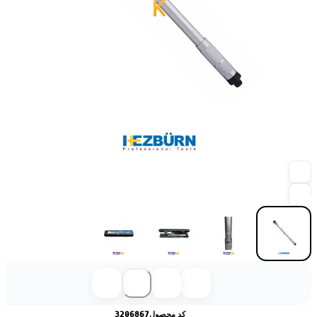
کد محصول
3206867