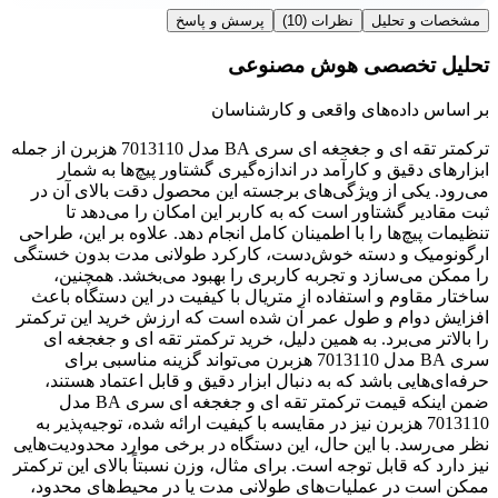
مشخصات و تحلیل
نظرات
(10)
پرسش و پاسخ
تحلیل تخصصی هوش مصنوعی
بر اساس داده‌های واقعی و کارشناسان
ترکمتر تقه ای و جغجغه ای سری BA مدل 7013110 هزبرن از جمله
ابزارهای دقیق و کارآمد در اندازه‌گیری گشتاور پیچ‌ها به شمار
می‌رود. یکی از ویژگی‌های برجسته این محصول دقت بالای آن در
ثبت مقادیر گشتاور است که به کاربر این امکان را می‌دهد تا
تنظیمات پیچ‌ها را با اطمینان کامل انجام دهد. علاوه بر این، طراحی
ارگونومیک و دسته خوش‌دست، کارکرد طولانی مدت بدون خستگی
را ممکن می‌سازد و تجربه کاربری را بهبود می‌بخشد. همچنین،
ساختار مقاوم و استفاده از متریال با کیفیت در این دستگاه باعث
افزایش دوام و طول عمر آن شده است که ارزش خرید این ترکمتر
را بالاتر می‌برد. به همین دلیل، خرید ترکمتر تقه ای و جغجغه ای
سری BA مدل 7013110 هزبرن می‌تواند گزینه مناسبی برای
حرفه‌ای‌هایی باشد که به دنبال ابزار دقیق و قابل اعتماد هستند،
ضمن اینکه قیمت ترکمتر تقه ای و جغجغه ای سری BA مدل
7013110 هزبرن نیز در مقایسه با کیفیت ارائه شده، توجیه‌پذیر به
نظر می‌رسد. با این حال، این دستگاه در برخی موارد محدودیت‌هایی
نیز دارد که قابل توجه است. برای مثال، وزن نسبتاً بالای این ترکمتر
ممکن است در عملیات‌های طولانی مدت یا در محیط‌های محدود،