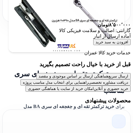
۸٬۵۰۰٬۰۰۰
تومان
گارانتی: اصالت و سلامت فیزیکی کالا
آماده ارسال از انبار
افزودن به سبد خرید
خدمات خرید کالا عمران
قبل از خرید با خیال راحت تصمیم بگیرید
خرید ترکمتر تقه ای و جغجغه ای سری
ارسال سریع
هماهنگی ارسال بر اساس موجودی و مقصد
BA مدل 7013110 هزبرن و قیمت
دریافت مشاوره تخصصی
راهنمایی برای انتخاب مدل مناسب پروژه
خرید حضوری و آنلاین
امکان خرید از سایت یا هماهنگی حضوری
مناسب
محصولات پیشنهادی
برای
خرید ترکمتر تقه ای و جغجغه ای سری BA مدل
7013110 هزبرن
، می‌توانید به فروشگاه‌های معتبر آنلاین
مراجعه کنید. این محصول
هزبرن / HEZBURN
با گواهی