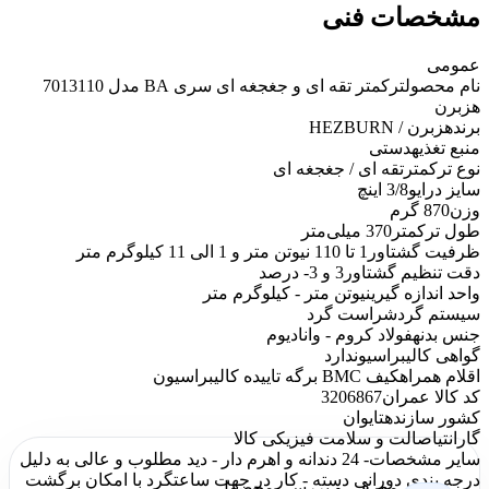
مشخصات فنی
عمومی
نام محصول
ترکمتر تقه ای و جغجغه ای سری BA مدل 7013110
هزبرن
برند
هزبرن / HEZBURN
منبع تغذیه
دستی
نوع ترکمتر
تقه ای / جغجغه ای
سایز درایو
3/8 اینچ
وزن
870 گرم
طول ترکمتر
370 میلی‌متر
ظرفیت گشتاور
1 تا 110 نیوتن متر و 1 الی 11 کیلوگرم متر
دقت تنظیم گشتاور
3 و 3- درصد
واحد اندازه گیری
نیوتن متر - کیلوگرم متر
سیستم گردش
راست گرد
جنس بدنه
فولاد کروم - وانادیوم
گواهی کالیبراسیون
دارد
اقلام همراه
کیف BMC برگه تاییده کالیبراسیون
کد کالا عمران
3206867
کشور سازنده
تایوان
گارانتی
اصالت و سلامت فیزیکی کالا
سایر مشخصات
- 24 دندانه و اهرم دار - دید مطلوب و عالی به دلیل
درجه بندی دورانی دسته - کار در جهت ساعتگرد با امکان برگشت
معرفی و بررسی محصول