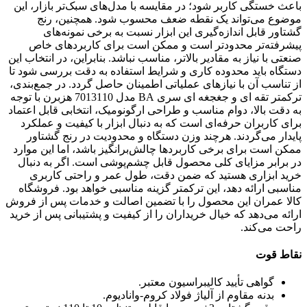
باعث خستگی کاربر شود؛ در مقایسه با مدل‌های سبک‌تر بازار، این
موضوع می‌تواند یک نقطه ضعف محسوب شود. همچنین، رنج
گشتاور قابل اندازه‌گیری این ابزار نسبت به برخی نمونه‌های
پیشرفته‌تر محدودتر است و ممکن است برای کاربردهای خاص
صنعتی با نیاز به مقادیر بالاتر، مناسب نباشد. بنابراین، در انتخاب این
دستگاه باید محدوده کاری و شرایط استفاده به دقت بررسی شود تا
از تناسب آن با نیازهای عملیاتی اطمینان حاصل گردد. در جمع‌بندی،
ترکمتر تقه ای و جغجغه ای سری BA مدل 7013110 هزبرن با توجه
به دقت بالا، دوام مناسب و طراحی ارگونومیک، انتخابی قابل اعتماد
برای کاربران حرفه‌ای است که به دنبال ابزار با کیفیت و عملکرد
پایدار می‌گردند. هرچند وزن دستگاه و محدودیت در رنج گشتاور
ممکن است برای برخی کاربردها چالش‌برانگیز باشد، اما این موارد
در برابر مزایای کلی محصول قابل چشم‌پوشی است. اگر به دنبال
خرید ابزاری هستید که ضمن دقت، طول عمر و راحتی کاربری
مناسبی ارائه دهد، این ترکمتر گزینه مناسبی خواهد بود. فروشگاه
کالا عمران این محصول را با تضمین اصالت و خدمات پس از فروش
ارائه می‌دهد که خیال خریداران را از کیفیت و پشتیبانی پس از خرید
راحت می‌کند.
نقاط قوت
گواهی تأیید کالیبراسیون معتبر.
بدنه مقاوم از آلیاژ فولاد کروم-وانادیوم.