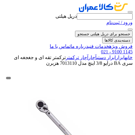
دریل هیلتی
ورود / ثبت‌نام
جستجو برای دریل هیلتی
جستجو
دسته‌بندی کالاها
فروش ویژه
خدمات فنی
درباره ما
تماس با ما
021 - 9100 1145
خانه
ابزار
ابزار دستی
آچار
آچار ترکمتر
ترکمتر تقه ای و جغجغه ای
سری BA درایو 3/8 اینچ مدل 7013110 هزبرن