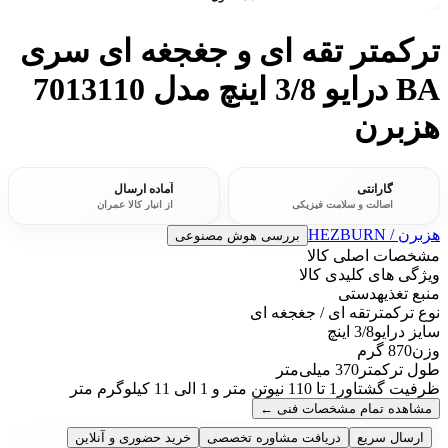
ترکمتر تقه ای و جغجغه ای سری
BA درایو 3/8 اینچ مدل 7013110
هزبرن
گارانتی
آماده ارسال
اصالت و سلامت فیزیکی
از انبار کالا عمران
هزبرن / HEZBURN
بررسی هوش مصنوعی
مشخصات اصلی کالا
ویژگی های کلیدی کالا
منبع تغذیه
دستی
نوع ترکمتر
تقه ای / جغجغه ای
سایز درایو
3/8 اینچ
وزن
870 گرم
طول ترکمتر
370 میلی‌متر
ظرفیت گشتاور
1 تا 110 نیوتن متر و 1 الی 11 کیلوگرم متر
مشاهده تمام مشخصات فنی
←
ارسال سریع
دریافت مشاوره تخصصی
خرید حضوری و آنلاین