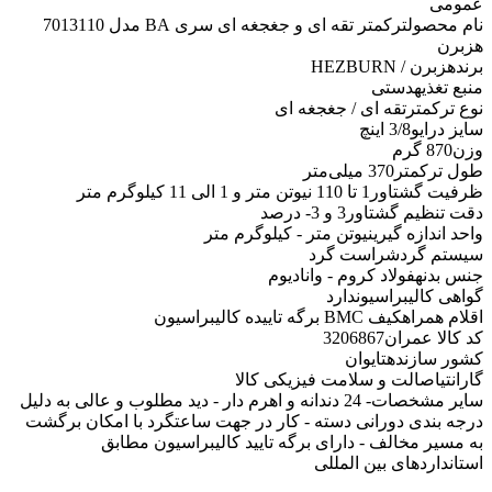
عمومی
نام محصول
ترکمتر تقه ای و جغجغه ای سری BA مدل 7013110
هزبرن
برند
هزبرن / HEZBURN
منبع تغذیه
دستی
نوع ترکمتر
تقه ای / جغجغه ای
سایز درایو
3/8 اینچ
وزن
870 گرم
طول ترکمتر
370 میلی‌متر
ظرفیت گشتاور
1 تا 110 نیوتن متر و 1 الی 11 کیلوگرم متر
دقت تنظیم گشتاور
3 و 3- درصد
واحد اندازه گیری
نیوتن متر - کیلوگرم متر
سیستم گردش
راست گرد
جنس بدنه
فولاد کروم - وانادیوم
گواهی کالیبراسیون
دارد
اقلام همراه
کیف BMC برگه تاییده کالیبراسیون
کد کالا عمران
3206867
کشور سازنده
تایوان
گارانتی
اصالت و سلامت فیزیکی کالا
سایر مشخصات
- 24 دندانه و اهرم دار - دید مطلوب و عالی به دلیل
درجه بندی دورانی دسته - کار در جهت ساعتگرد با امکان برگشت
به مسیر مخالف - دارای برگه تایید کالیبراسیون مطابق
استانداردهای بین المللی