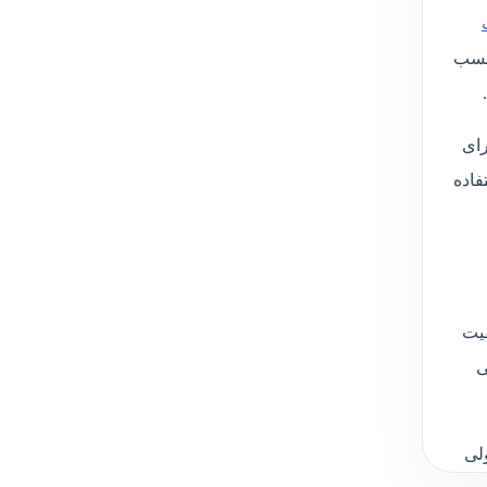
FIS E و گان تزریق چسب
ارای
فاده
کیفیت
ه حتی
 ولی