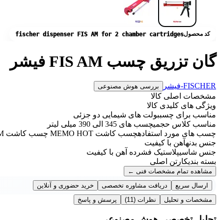
کد محصول
fischer dispenser FIS AM for 2 chamber cartridges
گان تزریق چسب FIS AM فیشر
FISCHER-فیشر
بررسی هوش مصنوعی
مشخصات اصلی کالا
ویژگی های کلیدی کالا
مناسب برای چسب
بولت های شیمایی دو جزئی
مناسب کلاس حجمی
چسب های 345 الی 390 میلی لیتر
چسب های مورد استفاده
چسب کاشت MEMO HOT چسب کاشت MEMO CHEM چسب کاشت KALM VMK چسب کاشت FIS EM PLUS
جنس بدنه
آهن با کیفیت
جنس شاسی
پلاستیک فشرده آهن با کیفیت
بسته بندی
کارتن اصلی
مشاهده تمام مشخصات فنی
←
ارسال سریع
دریافت مشاوره تخصصی
خرید حضوری و آنلاین
مشخصات و تحلیل
نظرات
(11)
پرسش و پاسخ
تحلیل تخصصی هوش مصنوعی