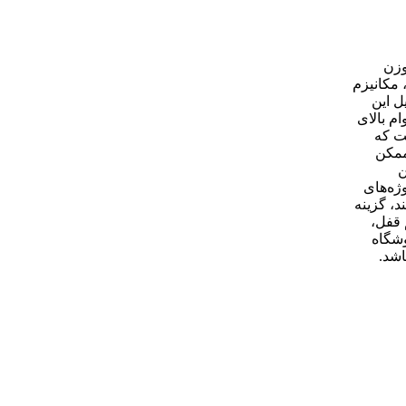
 وزن
مکانیزم
 خرید گان تزریق چسب FIS AM فیشر به دلیل این
ا توجه به کیفیت و دوام بالای
ت که
ممکن
ن
ژه‌های
 کاربرپسند، گزینه
 قفل،
وشگاه
اشد.