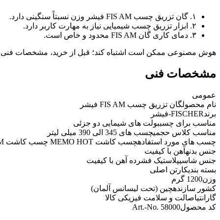
۱. گان تزریق چسب FIS AM فیشر وزن نسبتاً سنگینی دارد.
۲. ابزار تزریق چسب شیمیایی نیاز به مهارت کاربر دارد.
۳. دمای کاری گان FIS AM محدود و خاص است.
هوش مصنوعی ممکن است اشتباه کند؛ قبل از خرید، مشخصات فنی 
مشخصات فنی
عمومی
نام محصول
گان تزریق چسب FIS AM فیشر
برند
FISCHER-فیشر
مناسب برای چسب
بولت های شیمایی دو جزئی
مناسب کلاس حجمی
چسب های 345 الی 390 میلی لیتر
چسب های مورد استفاده
چسب کاشت MEMO HOT چسب کاشت MEMO CHEM چسب کاشت KALM VMK چسب کاشت FIS EM PLUS
جنس بدنه
آهن با کیفیت
جنس شاسی
پلاستیک فشرده آهن با کیفیت
بسته بندی
کارتن اصلی
وزن
1200 گرم
کشور سازنده
چین (تحت لیسانس آلمان)
گارانتی
اصالت و سلامت فیزیکی کالا
کد محصول
Art.-No. 58000