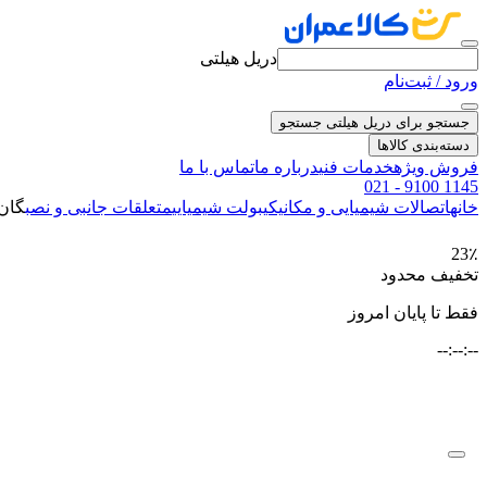
دریل هیلتی
ورود / ثبت‌نام
جستجو برای دریل هیلتی
جستجو
دسته‌بندی کالاها
فروش ویژه
خدمات فنی
درباره ما
تماس با ما
021 - 9100 1145
خانه
اتصالات شیمیایی و مکانیکی
بولت شیمیایی
متعلقات جانبی و نصب
گان ت
23٪
تخفیف محدود
فقط تا پایان امروز
--:--:--