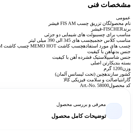
مشخصات فنی
عمومی
نام محصول
گان تزریق چسب FIS AM فیشر
برند
FISCHER-فیشر
مناسب برای چسب
بولت های شیمایی دو جزئی
مناسب کلاس حجمی
چسب های 345 الی 390 میلی لیتر
چسب های مورد استفاده
چسب کاشت MEMO HOT چسب کاشت MEMO CHEM چسب کاشت KALM VMK چسب کاشت FIS EM PLUS
جنس بدنه
آهن با کیفیت
جنس شاسی
پلاستیک فشرده آهن با کیفیت
بسته بندی
کارتن اصلی
وزن
1200 گرم
کشور سازنده
چین (تحت لیسانس آلمان)
گارانتی
اصالت و سلامت فیزیکی کالا
کد محصول
Art.-No. 58000
معرفی و بررسی محصول
توضیحات کامل محصول