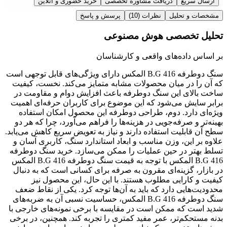
ارسال سریع
دریافت مشاوره تخصصی
خرید حضوری و آنلاین
مشخصات و تحلیل
نظرات
(10)
پرسش و پاسخ
تحلیل تخصصی هوش مصنوعی
بر اساس داده‌های واقعی و کارشناسان
سنگ دوطرفه B.G 416 المکس دارای ویژگی‌های قابل توجهی است
که آن را در میان محصولات مشابه متمایز می‌کند. نخست، کیفیت
ساخت بالای این سنگ دوطرفه باعث افزایش دوام و مقاومت در
برابر سایش می‌شود که این موضوع برای کاربران حرفه‌ای اهمیت
ویژه‌ای دارد. دوم، طراحی دوطرفه این محصول امکان استفاده
بهینه‌تر و صرفه‌جویی در هزینه‌ها را فراهم می‌آورد، چرا که هر دو
سطح آن قابلیت استفاده دارند و نیاز به تعویض سریع کاهش می‌یابد.
علاوه بر این، وزن مناسب و ابعاد استاندارد سنگ، کاربری آسان و
تسلط بهتر در حین عملیات را ممکن می‌سازد. خرید سنگ دوطرفه
B.G 416 المکس با توجه به قیمت سنگ دوطرفه B.G 416 المکس
در بازار، گزینه‌ای مقرون به صرفه برای کسانی است که به دنبال
کیفیت و کارایی مطلوب هستند. با این حال، این محصول نیز
محدودیت‌هایی دارد که باید به آن‌ها توجه کرد. یکی از نقاط ضعف
سنگ دوطرفه B.G 416 المکس، حساسیت نسبی آن به ضربه‌های
شدید است که ممکن است در مقایسه با برخی نمونه‌های خارجی با
بدنه مستحکم‌تر، عمر مفید کمتری را تجربه کند. همچنین، در برخی