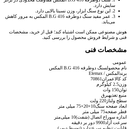
سایش دارد.
2. این نوع سنگ ابزار، وزن نسبتا بالایی دارد.
3. عمر مفید سنگ دوطرفه B.G 416 المکس به مرور کاهش
می‌یابد.
هوش مصنوعی ممکن است اشتباه کند؛ قبل از خرید، مشخصات
فنی و شرایط فروش محصول را بررسی کنید.
مشخصات فنی
عمومی
نام محصول
سنگ دوطرفه B.G 416 المکس
برند
المکس / Elemax
کد کالاعمران
70861
وزن
2.5 کیلوگرم
توان
150 وات
منبع تغذیه
برق
سطح ولتاژ
220 ولت
ابعاد صفحه سنگ
10×20×75 میلی متر
قطر صفحه
75 میلی متر
اندازه سوراخ اتصال (شفت)
10 میلی‌متر
سرعت آزاد
9900 دور بر دقیقه
قابلیت تنظیم سرعت
دارد (توسط دیمر)