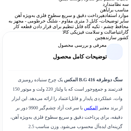
سه نظام
ندارد
مناسب برای
آهن
موارد استفاده
پرداخت دقیق و سریع سطوح فلزی به‌ویژه آهن
سایر توضیحات
- کابل 3 متری مقاوم - شلنگ خرطومی - مجهز به
محافظ چشم - تکیه گاه قابل تنظیم برای قرار دادن قطعه کار
گارانتی
اصالت و سلامت فیزیکی کالا
کشور سازنده
چین
معرفی و بررسی محصول
توضیحات کامل محصول
سنگ دوطرفه
B.G 416 المکس
یک چرخ سنباده رومیزی
قدرتمند و جمع‌وجور است که با ولتاژ 220 ولت و موتور 150
وات، عملکردی پایدار و قابل‌اعتماد را ارائه می‌دهد. این ابزار
از برند معتبر
المکس
با سرعت آزاد چشم‌گیر 9900 دور بر
دقیقه، برای پرداخت دقیق و سریع سطوح فلزی به‌ویژه آهن،
گزینه‌ای ایده‌آل محسوب می‌شود. وزن مناسب 2.5