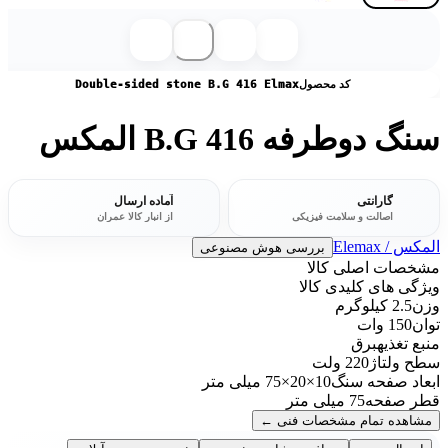
کد محصول
Double-sided stone B.G 416 Elmax
سنگ دوطرفه B.G 416 المکس
گارانتی
آماده ارسال
اصالت و سلامت فیزیکی
از انبار کالا عمران
المکس / Elemax
بررسی هوش مصنوعی
مشخصات اصلی کالا
ویژگی های کلیدی کالا
وزن
2.5 کیلوگرم
توان
150 وات
منبع تغذیه
برق
سطح ولتاژ
220 ولت
ابعاد صفحه سنگ
10×20×75 میلی متر
قطر صفحه
75 میلی متر
مشاهده تمام مشخصات فنی
←