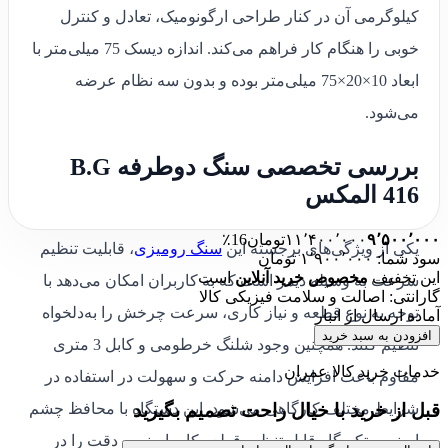
کیلوگرمی آن در کنار طراحی ارگونومیک، تعادل و کنترل
خوبی را هنگام کار فراهم می‌کند. اندازه دیسک 75 میلی‌متر با
ابعاد 10×20×75 میلی‌متر بوده و بدون سه نظام عرضه
می‌شود.
بررسی تخصصی سنگ دوطرفه B.G
416 المکس
۹٬۵۰۰٬۰۰۰
۱۱٬۴۰۰٬۰۰۰
تومان
16٪
یکی از ویژگی‌های برجسته این
سنگ رومیزی
، قابلیت تنظیم
سود شما: ۱٬۹۰۰٬۰۰۰ تومان
این تخفیف
مخصوص خرید آنلاین
است
سرعت به وسیله دیمر است که به کاربران امکان می‌دهد با
گارانتی: اصالت و سلامت فیزیکی کالا
توجه به نوع قطعه و نیاز کاری، سرعت چرخش را به‌دلخواه
آماده ارسال از انبار
افزودن به سبد خرید
تنظیم کنند. همچنین وجود شلنگ خرطومی و کابل 3 متری
خدمات خرید کالا عمران
مقاوم باعث افزایش دامنه حرکت و سهولت در استفاده در
قبل از خرید با خیال راحت تصمیم بگیرید
شرایط مختلف کارگاهی می‌شود. این دستگاه با محافظ چشم
ایمنی و تکیه‌گاه قابل تنظیم قطعه کار، ایمنی و دقت را در