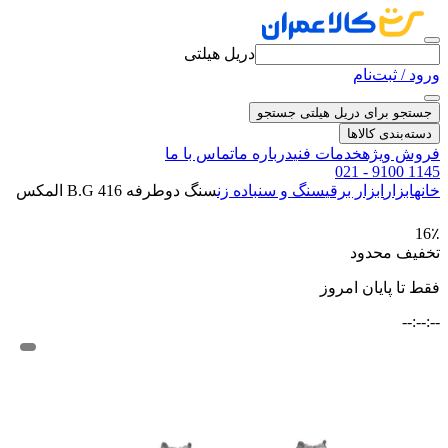
دریل هیلتی
ورود / ثبت‌نام
جستجو برای دریل هیلتی
جستجو
دسته‌بندی کالاها
فروش ویژه
خدمات فنی
درباره ما
تماس با ما
021 - 9100 1145
خانه
ابزار
ابزار برقی
سنگ و سنباده زن
سنگ دوطرفه B.G 416 المکس
16٪
تخفیف محدود
فقط تا پایان امروز
--:--:--