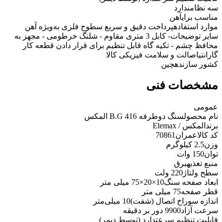
سه نظام
ندارد
مناسب برای
آهن
موارد استفاده
پرداخت دقیق و سریع سطوح فلزی به‌ویژه آهن
سایر توضیحات
- کابل 3 متری مقاوم - شلنگ خرطومی - مجهز به
محافظ چشم - تکیه گاه قابل تنظیم برای قرار دادن قطعه کار
گارانتی
اصالت و سلامت فیزیکی کالا
کشور سازنده
چین
مشخصات فنی
عمومی
نام محصول
سنگ دوطرفه B.G 416 المکس
برند
المکس / Elemax
کد کالاعمران
70861
وزن
2.5 کیلوگرم
توان
150 وات
منبع تغذیه
برق
سطح ولتاژ
220 ولت
ابعاد صفحه سنگ
10×20×75 میلی متر
قطر صفحه
75 میلی متر
اندازه سوراخ اتصال (شفت)
10 میلی‌متر
سرعت آزاد
9900 دور بر دقیقه
قابلیت تنظیم سرعت
دارد (توسط دیمر)