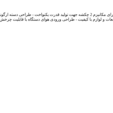
- مجهز به ماشه گازی بزرگ و همراه با کیف BMC - دارای مکانیزم 2 چکشه جهت تولید قدرت یکنواخت - طراحی دسته