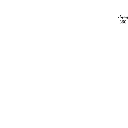
 ارگونومیک
تفنگی شکل ضد تعریق و لرزش - بدنه ساخته شده از جنس آهن با قطعات و لوازم با کیفیت - طراحی ورودی هوای دستگاه با قابلیت چرخش 360