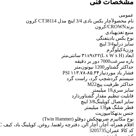
مشخصات فنی
عمومی
نام محصول
آچار بکس بادی 3/4 اینچ مدل CT38114 کرون
برند
CROWN/کرون
منبع تغذیه
بادی
نوع بکس بادی
تفنگی
سایز درایو
3/4 اینچ
وزن
4کیلوگرم
ابعاد (L x W x H)
۳۱x۹x۲۲ سانتی‌متر
بازه سرعت
7000 دور بر دقیقه
حداکثر گشتاور
1200 نیوتون‌متر
فشار باد موردنیاز
۸۵.۳۴-۱۱۳.۷۸ PSI
سیستم گردش
چپ گرد، راست گرد
حداکثر ظرفیت پیچ
M22
سایز سری
19 میلیمتر
قابلیت تنظیم مقدار گشتاور
دارد
سایز اتصال کوپلینگ
3/8 اینچ
قطر شلنگ هوا
13 میلیمتر
جنس بدنه
کامپوزیت
نوع مکانیزم ضربه
چکش دوقلو (Twin Hammer)
اقلام همراه
- آچار, آچار آلن, دفترچه راهنما, روغن, کوپلینگ باد، کیف BMC
کد کالا عمران
3205735