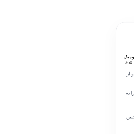
 ارگونومیک
تفنگی شکل ضد تعریق و لرزش - بدنه ساخته شده از جنس آهن با قطعات و لوازم با کیفیت - طراحی ورودی هوای دستگاه با قابلیت چرخش 360
 از
ا به
همچنین