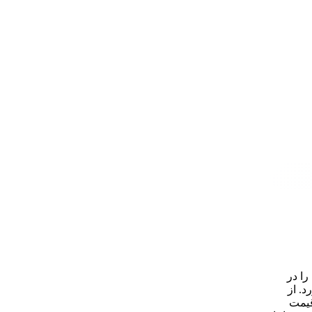
 را در
د. از
قیمت