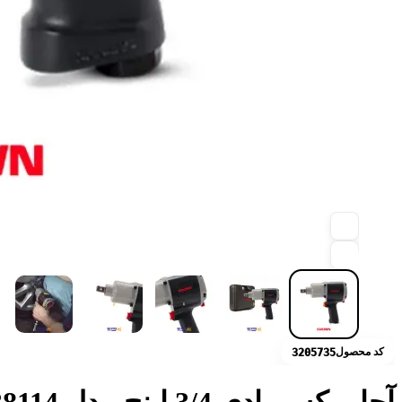
کد محصول
3205735
آچار بکس بادی 3/4 اینچ مدل CT38114 کرون