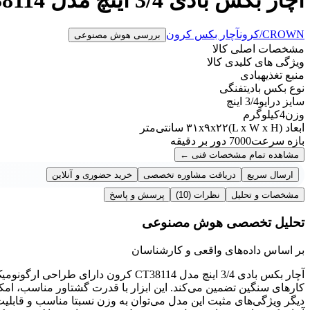
CROWN/کرون
آچار بکس کرون
بررسی هوش مصنوعی
مشخصات اصلی کالا
ویژگی های کلیدی کالا
منبع تغذیه
بادی
نوع بکس بادی
تفنگی
سایز درایو
3/4 اینچ
وزن
4کیلوگرم
ابعاد (L x W x H)
۳۱x۹x۲۲ سانتی‌متر
بازه سرعت
7000 دور بر دقیقه
مشاهده تمام مشخصات فنی
←
ارسال سریع
دریافت مشاوره تخصصی
خرید حضوری و آنلاین
مشخصات و تحلیل
نظرات
(10)
پرسش و پاسخ
تحلیل تخصصی هوش مصنوعی
بر اساس داده‌های واقعی و کارشناسان
آچار بکس بادی 3/4 اینچ مدل CT38114 کرو
کارهای سنگین تضمین می‌کند. این ابزار با قدرت گشتاور مناسب، امکان
دیگر ویژگی‌های مثبت این مدل می‌توان به وزن نسبتا مناسب و قابلیت