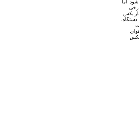
ی‌شود. اما
برخی
چار بکس
دستگاه،
و قیمت
هوای
 بکس