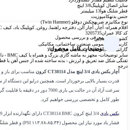
سایز اتصال کوپلینگ
3/8 اینچ
قطر شلنگ هوا
13 میلیمتر
جنس بدنه
کامپوزیت
نوع مکانیزم ضربه
چکش دوقلو (Twin Hammer)
اقلام همراه
- آچار, آچار آلن, دفترچه راهنما, روغن, کوپلینگ باد، کیف BMC
کد کالا عمران
3205735
معرفی و بررسی محصول
کشور سازنده
چین
کاربرد ابزار
عمومی صنعتی، ساختمانی، مکانیکی
توضیحات کامل محصول
گارانتی
ضمانت اصالت و سلامت فیزیکی کالا
سایر توضیحات
درجه
آچار بکس بادی 3/4 اینچ مدل CT38114 کرون
مناسب برای باز و ب
سرعت آزاد آن در حالت بی باری 7000 دور در دقیقه با قابلیت گردش به دو جهت چپ و راست می باشد. در ادامه این
طور کامل و تخصصی بررسی خواهیم کرد.
بکس بادی