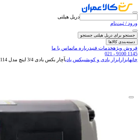
دریل هیلتی
ورود / ثبت‌نام
جستجو برای دریل هیلتی
جستجو
دسته‌بندی کالاها
فروش ویژه
خدمات فنی
درباره ما
تماس با ما
021 - 9100 1145
خانه
ابزار
ابزار بادی و کوبشی
بکس بادی
آچار بکس بادی 3/4 اینچ مدل CT38114 کرون