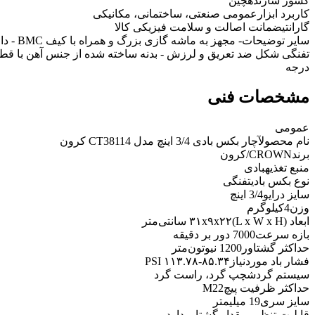
کشور سازنده
چین
کاربرد ابزار
عمومی صنعتی، ساختمانی، مکانیکی
گارانتی
ضمانت اصالت و سلامت فیزیکی کالا
سایر توضیحات
درجه
مشخصات فنی
عمومی
نام محصول
آچار بکس بادی 3/4 اینچ مدل CT38114 کرون
برند
CROWN/کرون
منبع تغذیه
بادی
نوع بکس بادی
تفنگی
سایز درایو
3/4 اینچ
وزن
4کیلوگرم
ابعاد (L x W x H)
۳۱x۹x۲۲ سانتی‌متر
بازه سرعت
7000 دور بر دقیقه
حداکثر گشتاور
1200 نیوتون‌متر
فشار باد موردنیاز
۸۵.۳۴-۱۱۳.۷۸ PSI
سیستم گردش
چپ گرد، راست گرد
حداکثر ظرفیت پیچ
M22
سایز سری
19 میلیمتر
قابلیت تنظیم مقدار گشتاور
دارد