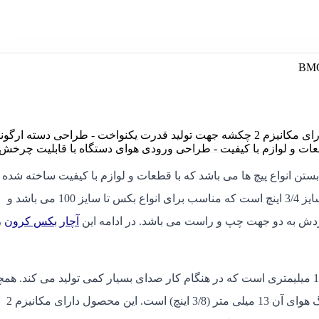
- مجهز به ماشه گازی بزرگ و همراه با کیف BMC - دارای مکانیزم 2 چکشه جهت تولید قدرت یکنواخت - طراحی دسته
ستن انواع پیچ ها می باشد که با قطعات و لوازم با کیفیت ساخته شده و
قدرت بسیار بالایی برخوردار است. همچنین درایو این دستگاه از سایز 3/4 اینچ است که مناسب برای انواع بکس تا سایز 100 می باشد و
آچار بکس کرون
ر
3/4 اینچ کرون CT38114 BMC دارای نگهدارنده ابزار 19 میلیمتری است که در هنگام کار صدای بسیار کمی تولید می کند. 
فشار باد مورد نیاز این محصول (۸۵.۳۴-۱۱۳.۷۸ PSI) و قطر شلنگ هوای آن 13 میلی متر (3/8 اینچ) است. این محصول دارای مکانیزم 2