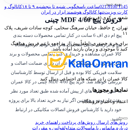
تهیه کنید.
021-9100 1145
ساعت پاسخگویی شنبه تا پنجشنبه ۹ تا ۱۸
کاتالوگ و
کارت ویزیت
تنها کاتالوگ هوشمند ابزار در ایران
شعبه مرکزی (فروش):
فروش پیچ MDF 4/60 چینی
تهران، خ حافظ، خیابان سرهنگ سخایی، کوچه سادات شریف، پلاک
۱۱
پیچ ام دی اف 6 سانت در کنار تمامی محصولات دسته بندی
برای خرید حضوری، لطفاً پیش از مراجعه با تیم فروش هماهنگ
پیچ و ابزارهای جانبی نصب آن ها را می توانید در فروشگاه
کنید تا موجودی و زمان بازدید آماده باشد.
کالا عمران مشاهده و خریداری کنید٬ تمامی محصولات و برند
های موجود در فروشگاه کالا عمران دارای ضمانت اصالت و
سلامت فیزیکی کالا بوده و قبل از ارسال توسط کارشناسان
کالا عمران را در شبکه های اجتماعی دنبال کنید
بررسی خواهند شد. خرید پیچ MDF 4/60 چینی در کالا عمران
نمادها و مجوزها
به صورت بسته های از پیش آماده شده طبق تعداد مورد نظر
مشتریان بوده و همچنین اگر نیاز به خرید تعداد بالا برای پروژه
اعتماد و اعتبار فروشگاه
خود دارید با کارشناس فروش اتصالات مکانیکی در ارتباط
باشید.
روش‌های ارسال
روش‌های پرداخت
راهنمای خرید
درباره ما
تماس با ما
سوالات متداول
قوانین و مقررات