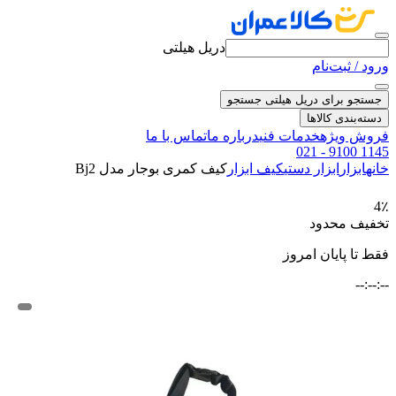
دریل هیلتی
ورود / ثبت‌نام
جستجو برای دریل هیلتی
جستجو
دسته‌بندی کالاها
فروش ویژه
خدمات فنی
درباره ما
تماس با ما
021 - 9100 1145
خانه
ابزار
ابزار دستی
کیف ابزار
کیف کمری بوجار مدل Bj2
4٪
تخفیف محدود
فقط تا پایان امروز
--:--:--