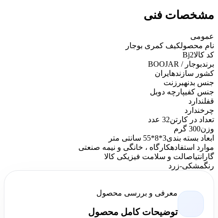
مشخصات فنی
عمومی
نام محصول
کیف کمری بوجار
کد کالا
Bj2
برند
بوجار / BOOJAR
کشور سازنده
ایران
جنس بدنه
برزنت
جنس کفی
پارچه دوبل
قفل
ندارد
چرخ
ندارد
تعداد در کارتن
32 عدد
وزن
300 گرم
ابعاد بسته‌ بندی
3*8*55 سانتی متر
موارد استفاده
کارگاه ، خانگی و نیمه صنعتی
گارانتی
اصالت و سلامت فیزیکی کالا
رنگ
مشکی-زرد
معرفی و بررسی محصول
توضیحات کامل محصول