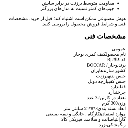
مقاومت متوسط برزنت در برابر سایش
جیب‌های کمتر نسبت به مدل‌های بزرگتر.
هوش مصنوعی ممکن است اشتباه کند؛ قبل از خرید، مشخصات
فنی و شرایط فروش محصول را بررسی کنید.
مشخصات فنی
عمومی
نام محصول
کیف کمری بوجار
کد کالا
Bj2
برند
بوجار / BOOJAR
کشور سازنده
ایران
جنس بدنه
برزنت
جنس کفی
پارچه دوبل
قفل
ندارد
چرخ
ندارد
تعداد در کارتن
32 عدد
وزن
300 گرم
ابعاد بسته‌ بندی
3*8*55 سانتی متر
موارد استفاده
کارگاه ، خانگی و نیمه صنعتی
گارانتی
اصالت و سلامت فیزیکی کالا
رنگ
مشکی-زرد