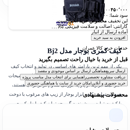
۴۵۰٬۰۰۰
۴۷۰٬۰۰۰
تومان
4٪
سود شما: ۲۰٬۰۰۰ تومان
این تخفیف
مخصوص خرید آنلاین
است
گارانتی: اصالت و سلامت فیزیکی کالا
آماده ارسال از انبار
افزودن به سبد خرید
خدمات خرید کالا عمران
کیف کمری بوجار مدل Bj2
قبل از خرید با خیال راحت تصمیم بگیرید
یکی از مهم ترین پارامتر های اساسی در تولید و انتخاب کیف
ارسال سریع
هماهنگی ارسال بر اساس موجودی و مقصد
ابزار کمری ، جنس محصول به حساب می آید با این توضیحات
دریافت مشاوره تخصصی
راهنمایی برای انتخاب مدل مناسب پروژه
خرید حضوری و آنلاین
امکان خرید از سایت یا هماهنگی حضوری
اکثر کیف ابزارها از پارچه برزنتی مقاوم در برابر آب هستند،
همچنین تمامی کیف ابزار بوجار از زیپ های مرغوب با دوخت
محصولات پیشنهادی
با کیفیت تولید می شوند، دیگر وجه تمایز کیف ابزار کمری
بوجار تنوع رنگ بندی و توجه به فضای داخلی محصولات
است، برای افزایش عمر استفاده از کیف ابزار تا جای ممکن