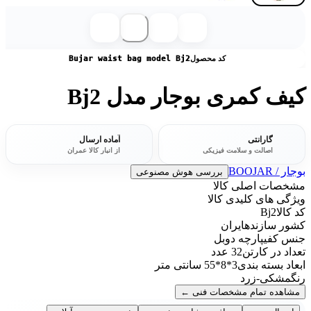
کد محصول
Bujar waist bag model Bj2
کیف کمری بوجار مدل Bj2
گارانتی
آماده ارسال
اصالت و سلامت فیزیکی
از انبار کالا عمران
بوجار / BOOJAR
بررسی هوش مصنوعی
مشخصات اصلی کالا
ویژگی های کلیدی کالا
کد کالا
Bj2
کشور سازنده
ایران
جنس کفی
پارچه دوبل
تعداد در کارتن
32 عدد
ابعاد بسته‌ بندی
3*8*55 سانتی متر
رنگ
مشکی-زرد
مشاهده تمام مشخصات فنی
←