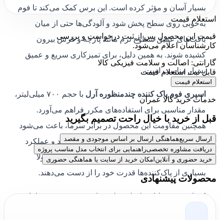
بسیار آسان و مؤثر کرده است. این برس کمک می‌کند تا فوم
استعلام قیمت
به‌خوبی روی سطح پخش شود و آلودگی‌ها حتی از میان
قیمت این محصول پس از ثبت درخواست و بررسی
بافت‌های عمیق سطوح نرم مانند پارچه و فرش بیرون
کارشناسان اعلام می‌شود.
کشیده شوند. به همین دلیل، برای تمیزکاری سریع و عمیق
گارانتی: اصالت و سلامت فیزیکی کالا
بسیار مناسب است.
قابل ثبت استعلام قیمت
استعلام قیمت
اسپری فوم پاک کننده چندمنظوره آرل
با حجم ۷۰۰ میلی‌لیتر،
خدمات خرید کالا عمران
مقدار مناسبی برای استفاده‌های مکرر فراهم می‌آورد.
قبل از خرید با خیال راحت تصمیم بگیرید
همچنین مقاومت این محصول در برابر سرما، باعث می‌شود
ارسال سریع
هماهنگی ارسال بر اساس موجودی و مقصد
در شرایط مختلف آب‌و‌هوایی قابل استفاده باشد و عملکرد
دریافت مشاوره تخصصی
راهنمایی برای انتخاب مدل مناسب پروژه
مؤثری داشته باشد؛ حتی در محیط‌های سرد که معمولاً
خرید حضوری و آنلاین
امکان خرید از سایت یا هماهنگی حضوری
بسیاری از پاک‌کننده‌ها قدرت خود را از دست می‌دهند.
محصولات پیشنهادی
این اسپری به‌دلیل ترکیبات ملایم ولی مؤثر خود، نه تنها باعث
پاکسازی دقیق سطوح می‌شود، بلکه به بافت و ظاهر آن‌ها