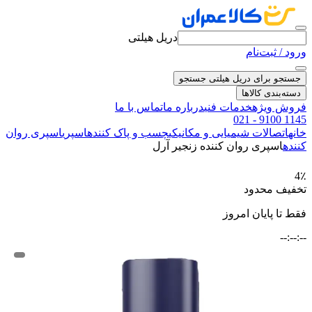
دریل هیلتی
ورود / ثبت‌نام
جستجو برای دریل هیلتی
جستجو
دسته‌بندی کالاها
فروش ویژه
خدمات فنی
درباره ما
تماس با ما
021 - 9100 1145
خانه
اتصالات شیمیایی و مکانیکی
چسب و پاک کننده
اسپری
اسپری روان
کننده
اسپری روان کننده زنجیر آرل
4٪
تخفیف محدود
فقط تا پایان امروز
--:--:--