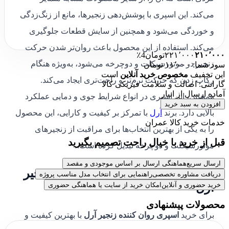
می‌کند. این اسپری با پوشش‌دهی زنجیرها، مانع از زنگ‌زدگی
و خوردگی می‌شود و همچنین از سایش قطعات جلوگیری
می‌کند. استفاده از این محصول باعث روان‌تر شدن حرکت
۲۱۰٬۰۰۰
۲۲۱٬۰۰۰
تومان
4٪
زنجیر در موتورسیکلت و دوچرخه می‌شود، به‌ویژه هنگام
سود شما: ۱۱٬۰۰۰ تومان
این تخفیف
مخصوص خرید آنلاین
است
رکاب زدن که حرکت نرم‌تر و راحت‌تری ایجاد می‌کند.
گارانتی: اصالت و سلامت فیزیکی کالا
آماده ارسال از انبار
همچنین، این اسپری در انواع شرایط جوی و دمایی عملکرد
افزودن به سبد خرید
بالایی دارد. برند
آرل
با تمرکز بر کیفیت و کارایی، این محصول
خدمات خرید کالا عمران
را به یکی از بهترین انتخاب‌ها برای مراقبت از زنجیرهای
قبل از خرید با خیال راحت تصمیم بگیرید
موتورسیکلت و دوچرخه تبدیل کرده است.
ارسال سریع
هماهنگی ارسال بر اساس موجودی و مقصد
خرید و قیمت اسپری روان کننده زنجیر
دریافت مشاوره تخصصی
راهنمایی برای انتخاب مدل مناسب پروژه
خرید حضوری و آنلاین
امکان خرید از سایت یا هماهنگی حضوری
آرل
محصولات پیشنهادی
برای خرید
اسپری روان کننده زنجیر آرل
با بهترین کیفیت و