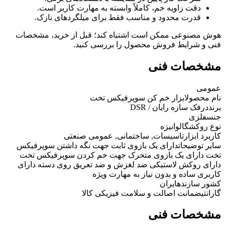
دقت زاویه خم، کاملاً وابسته به مهارت کاربر است.
قدرت محدود و مناسب فقط برای میلگردهای نازک.
هوش مصنوعی ممکن است اشتباه کند؛ قبل از خرید، مشخصات
فنی و شرایط فروش محصول را بررسی کنید.
مشخصات فنی
عمومی
نام محصول
ابزار خم کن سوپرفیکس تخت
برند
درفک سازه رایان / DSR
جنس
فلزی
نوع روکش
گالوانیزه
کاربرد ابزار
تاسیسات, ساختمانی, عمومی صنعتی
سایر توضیحات
دارای یک بازوی ثابت جهت نگه داشتن سوپرفیکس
تخت دارای یک بازوی متحرک جهت خم کردن سوپرفیکس تخت
دارای روکش لاستیکی ضد لغزش و ضد تعریق روی دسته دارای
کاربری ساده و بدون نیاز به مهارت ویژه
کشور سازنده
ایران
گارانتی
ضمانت اصالت و سلامت فیزیکی کالا
مشخصات فنی