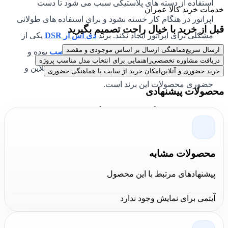
استفاده از دسته های پلاستیکی سبب می شود تا دست
خدمات خرید کالا عمران
اپراتور در هنگام کار خسته نشود و برای استفاده های طولانی
قبل از خرید با خیال راحت تصمیم بگیرید
مشکلی برای اپراتور ایجاد نکند. برند
دی اس ار DSR
یکی از
ارسال سریع
هماهنگی ارسال بر اساس موجودی و مقصد
برند های موفق ایرانی در زمینه تولید
سیستم نصب
بوده و
دریافت مشاوره تخصصی
راهنمایی برای انتخاب مدل مناسب پروژه
مجموعه کالا عمران از نمایندگی های فعال فروش آنلاین و
خرید حضوری و آنلاین
امکان خرید از سایت یا هماهنگی حضوری
حضوری محصولات این برند است.
محصولات پیشنهادی
بررسی
خم کن سوپرفیکس تخت DSR
در بررسی این ابزار، جنس فلزی و روکش گالوانیزه از
محصولات مشابه
مهم‌ترین موارد قابل توجه هستند؛ چون ابزار در محیط‌های
کارگاهی، تأسیساتی و ساختمانی با رطوبت، گردوغبار و
پیشنهادهای مرتبط با این محصول
فشار دستی درگیر می‌شود. دسته دارای روکش لاستیکی
آیتمی برای نمایش وجود ندارد
ضدلغزش است و برای کنترل بهتر ابزار هنگام خم‌کاری
کاربرد دارد. اطلاعاتی مانند ابعاد دقیق، وزن ابزار، ظرفیت