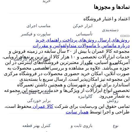
خرید
نمادها و مجوزها
اعتماد و اعتبار فروشگاه
ابزار خم‌کن
مناسب اجرای
دسته‌بندی
تأسیساتی
ساپورت و فیکسر
روش‌های ارسال
روش‌های پرداخت
راهنمای خرید
درباره ما
تماس با ما
سوالات متداول
قوانین و مقررات
مجموعه کالا عمران با بیش از ۲۰ سال سابقه در زمینه فروش و
خدمات ابزارآلات تخصصی و ۱۰ هزار کالا از برترین برندهای اروپایی،
مؤثر در دوام کارگاهی
آمریکایی و آسیایی، یکی از معتبرترین فروشگاه‌های اینترنتی در این
جنس
فلزی
ابزار
حوزه می‌باشد. علاوه بر مشاهده و بررسی تخصصی محصولات به
صورت آنلاین، امکان خرید حضوری محصولات در فروشگاه مرکزی
این مجموعه نیز امکان‌پذیر است. ارسال سریع با بسته‌بندی
استاندارد برای تهران و شهرستان و همچنین داشتن تعمیرگاه
تخصصی انواع ابزارآلات از ویژگی‌ها و خدمات برجسته این مجموعه
نوع
کمک به مقاومت در
به شمار می‌رود.
گالوانیزه
روکش
برابر خوردگی
تمامی حقوق این وب‌سایت برای شرکت
کالا عمران
محفوظ است،
طراحی و اجرا توسط
همیار سایت
نوع
بازوی ثابت و
کنترل بهتر قطعه