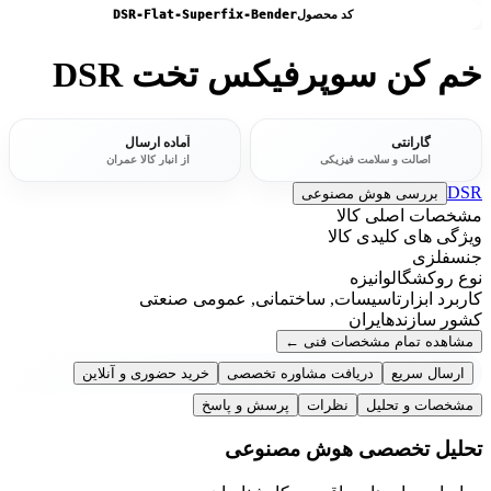
کد محصول
DSR-Flat-Superfix-Bender
خم کن سوپرفیکس تخت DSR
گارانتی
آماده ارسال
اصالت و سلامت فیزیکی
از انبار کالا عمران
DSR
بررسی هوش مصنوعی
مشخصات اصلی کالا
ویژگی های کلیدی کالا
جنس
فلزی
نوع روکش
گالوانیزه
کاربرد ابزار
تاسیسات, ساختمانی, عمومی صنعتی
کشور سازنده
ایران
مشاهده تمام مشخصات فنی
←
ارسال سریع
دریافت مشاوره تخصصی
خرید حضوری و آنلاین
مشخصات و تحلیل
نظرات
پرسش و پاسخ
تحلیل تخصصی هوش مصنوعی