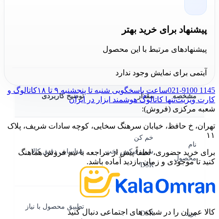
خم‌کاری، ضخامت قابل پشتیبانی و زاویه خم در منابع
دسترس‌پذیر یافت نشد. بنابراین هنگام خرید، بهتر است
پیشنهاد برای خرید بهتر
تطبیق ابزار با نوع سوپرفیکس تخت مصرفی و ضخامت
پیشنهادهای مرتبط با این محصول
قطعه توسط خریدار کنترل شود.
آیتمی برای نمایش وجود ندارد
021-9100 1145
ساعت پاسخگویی شنبه تا پنجشنبه ۹ تا ۱۸
کاتالوگ و
مشخصه
مقدار
توضیح کاربردی
کارت ویزیت
تنها کاتالوگ هوشمند ابزار در ایران
شعبه مرکزی (فروش):
تهران، خ حافظ، خیابان سرهنگ سخایی، کوچه سادات شریف، پلاک
۱۱
خم کن
نام
سوپرفیکس تخت
شناسایی دقیق کالا
برای خرید حضوری، لطفاً پیش از مراجعه با تیم فروش هماهنگ
محصول
کنید تا موجودی و زمان بازدید آماده باشد.
DSR
تطبیق محصول با نیاز
کالا عمران را در شبکه های اجتماعی دنبال کنید
برند
DSR