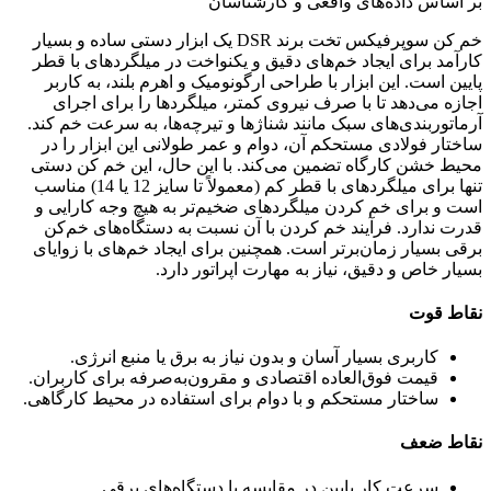
بر اساس داده‌های واقعی و کارشناسان
خم کن سوپرفیکس تخت برند DSR یک ابزار دستی ساده و بسیار
کارآمد برای ایجاد خم‌های دقیق و یکنواخت در میلگردهای با قطر
پایین است. این ابزار با طراحی ارگونومیک و اهرم بلند، به کاربر
اجازه می‌دهد تا با صرف نیروی کمتر، میلگردها را برای اجرای
آرماتوربندی‌های سبک مانند شناژها و تیرچه‌ها، به سرعت خم کند.
ساختار فولادی مستحکم آن، دوام و عمر طولانی این ابزار را در
محیط خشن کارگاه تضمین می‌کند. با این حال، این خم کن دستی
تنها برای میلگردهای با قطر کم (معمولاً تا سایز 12 یا 14) مناسب
است و برای خم کردن میلگردهای ضخیم‌تر به هیچ وجه کارایی و
قدرت ندارد. فرآیند خم کردن با آن نسبت به دستگاه‌های خم‌کن
برقی بسیار زمان‌برتر است. همچنین برای ایجاد خم‌های با زوایای
بسیار خاص و دقیق، نیاز به مهارت اپراتور دارد.
نقاط قوت
کاربری بسیار آسان و بدون نیاز به برق یا منبع انرژی.
قیمت فوق‌العاده اقتصادی و مقرون‌به‌صرفه برای کاربران.
ساختار مستحکم و با دوام برای استفاده در محیط کارگاهی.
نقاط ضعف
سرعت کار پایین در مقایسه با دستگاه‌های برقی.