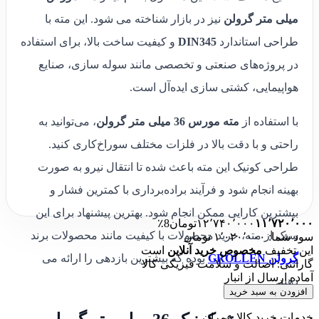
میلی متر گرولن
نیز در بازار شناخته می شود. این مته با
طراحی استاندارد
DIN345
و کیفیت ساخت بالا، برای استفاده
در پروژه‌های صنعتی و تخصصی مانند سوله سازی، صنایع
هواپیمایی، کشتی سازی ایده‌آل است.
با استفاده از
مته مورس 36 میلی متر گرولن
، می‌توانید به
راحتی و با دقت بالا در فلزات مختلف سوراخ‌کاری کنید.
طراحی کونیک این مته باعث شده تا انتقال نیرو به صورت
بهینه انجام شود و فرآیند براده‌برداری با کمترین فشار و
بیشترین کارایی ممکن انجام شود. بهترین پیشنهاد برای این
۱۱٬۷۲۰٬۰۰۰
۱۲٬۷۴۰٬۰۰۰
تومان
8٪
سبک از مته، خرید محصولات با کیفیت مانند محصولات برند
سود شما: ۱٬۰۲۰٬۰۰۰ تومان
این تخفیف
مخصوص خرید آنلاین
است
گرولن GROLLEN
بوده که بیشترین بازدهی را ارائه می
گارانتی: اصالت و سلامت فیزیکی کالا
آماده ارسال از انبار
دهند.
افزودن به سبد خرید
خدمات خرید کالا عمران