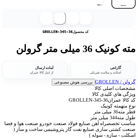
کد محصول
GROLLEN-345-36
مته کونیک 36 میلی متر گرولن
گارانتی
آماده ارسال
اصالت و سلامت فیزیکی
از انبار کالا عمران
گرولن / GROLLEN
بررسی هوش مصنوعی
مشخصات اصلی کالا
ویژگی های کلیدی کالا
کد کالا عمران
GROLLEN-345-36
نوع مته
مته کونیک
قطر مته
36 میلی متر
طول مته
344 میلی متر
مناسب تخصص
راه آهن صنایع فولاد صنعت خودرو صنعت هوا و فضا
صنعت کشتی سازی صنایع نفت گاز پتروشیمی ساخت و ساز (
اسکلت - سازه - سوله )