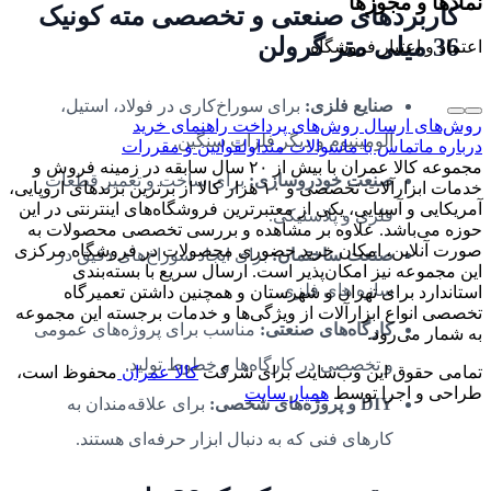
نمادها و مجوزها
کاربردهای صنعتی و تخصصی مته کونیک
36 میلی متر گرولن
اعتماد و اعتبار فروشگاه
صنایع فلزی:
برای سوراخ‌کاری در فولاد، استیل،
روش‌های ارسال
روش‌های پرداخت
راهنمای خرید
آلومینیوم و دیگر فلزات سنگین.
درباره ما
تماس با ما
سوالات متداول
قوانین و مقررات
مجموعه کالا عمران با بیش از ۲۰ سال سابقه در زمینه فروش و
صنعت خودروسازی:
برای ساخت و تعمیر قطعات
خدمات ابزارآلات تخصصی و ۱۰ هزار کالا از برترین برندهای اروپایی،
آمریکایی و آسیایی، یکی از معتبرترین فروشگاه‌های اینترنتی در این
فلزی و پلاستیکی.
حوزه می‌باشد. علاوه بر مشاهده و بررسی تخصصی محصولات به
صورت آنلاین، امکان خرید حضوری محصولات در فروشگاه مرکزی
صنعت ساختمان:
برای ایجاد سوراخ‌های دقیق در
این مجموعه نیز امکان‌پذیر است. ارسال سریع با بسته‌بندی
سازه های فلزی.
استاندارد برای تهران و شهرستان و همچنین داشتن تعمیرگاه
تخصصی انواع ابزارآلات از ویژگی‌ها و خدمات برجسته این مجموعه
کارگاه‌های صنعتی:
مناسب برای پروژه‌های عمومی
به شمار می‌رود.
و تخصصی در کارگاه‌ها و خطوط تولید.
تمامی حقوق این وب‌سایت برای شرکت
کالا عمران
محفوظ است،
طراحی و اجرا توسط
همیار سایت
DIY و پروژه‌های شخصی:
برای علاقه‌مندان به
کارهای فنی که به دنبال ابزار حرفه‌ای هستند.