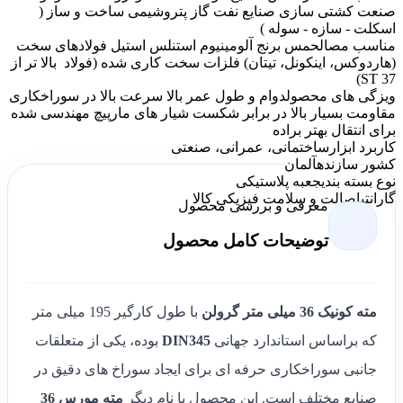
صنعت کشتی سازی صنایع نفت گاز پتروشیمی ساخت و ساز (
اسکلت - سازه - سوله )
مناسب مصالح
مس برنج آلومینیوم استنلس استیل فولادهای سخت
(هاردوکس، اینکونل، تیتان) فلزات سخت کاری شده (فولاد بالا تر از
ST 37)
ویزگی های محصول
دوام و طول عمر بالا سرعت بالا در سوراخکاری
مقاومت بسیار بالا در برابر شکست شیار های مارپیچ مهندسی شده
برای انتقال بهتر براده
کاربرد ابزار
ساختمانی، عمرانی، صنعتی
کشور سازنده
آلمان
نوع بسته بندی
جعبه پلاستیکی
گارانتی
اصالت و سلامت فیزیکی کالا
معرفی و بررسی محصول
توضیحات کامل محصول
مته کونیک 36 میلی متر گرولن
با طول کارگیر 195 میلی متر
که براساس استاندارد جهانی
DIN345
بوده، یکی از متعلقات
جانبی سوراخکاری حرفه ای برای ایجاد سوراخ‌ های دقیق در
صنایع مختلف است. این محصول با نام دیگر
مته مورس 36