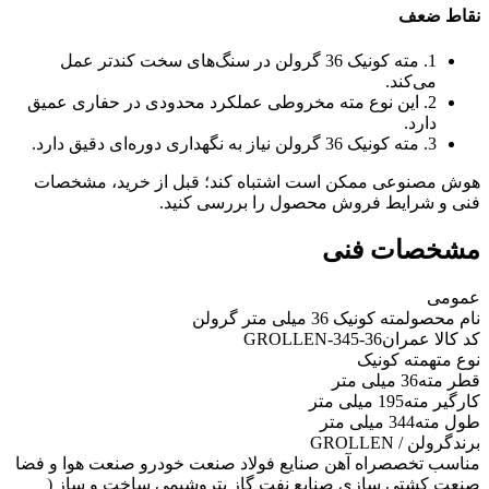
نقاط ضعف
1. مته کونیک 36 گرولن در سنگ‌های سخت کندتر عمل
می‌کند.
2. این نوع مته مخروطی عملکرد محدودی در حفاری عمیق
دارد.
3. مته کونیک 36 گرولن نیاز به نگهداری دوره‌ای دقیق دارد.
هوش مصنوعی ممکن است اشتباه کند؛ قبل از خرید، مشخصات
فنی و شرایط فروش محصول را بررسی کنید.
مشخصات فنی
عمومی
نام محصول
مته کونیک 36 میلی متر گرولن
کد کالا عمران
GROLLEN-345-36
نوع مته
مته کونیک
قطر مته
36 میلی متر
کارگیر مته
195 میلی متر
طول مته
344 میلی متر
برند
گرولن / GROLLEN
مناسب تخصص
راه آهن صنایع فولاد صنعت خودرو صنعت هوا و فضا
صنعت کشتی سازی صنایع نفت گاز پتروشیمی ساخت و ساز (