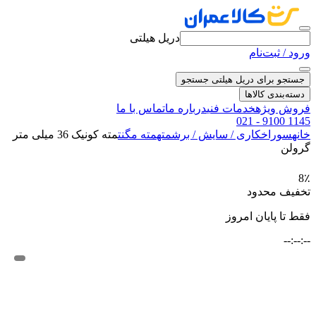
دریل هیلتی
ورود / ثبت‌نام
جستجو برای دریل هیلتی
جستجو
دسته‌بندی کالاها
فروش ویژه
خدمات فنی
درباره ما
تماس با ما
021 - 9100 1145
خانه
سوراخکاری / سایش / برش
مته
مته مگنت
مته کونیک 36 میلی متر
گرولن
8٪
تخفیف محدود
فقط تا پایان امروز
--:--:--