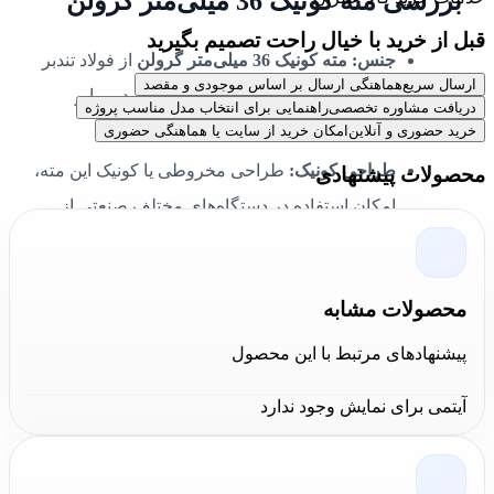
بررسی مته کونیک 36 میلی‌متر گرولن
قبل از خرید با خیال راحت تصمیم بگیرید
جنس:
مته کونیک 36 میلی‌متر گرولن
از فولاد تندبر
ارسال سریع
هماهنگی ارسال بر اساس موجودی و مقصد
(HSS) ساخته شده که مقاومت بالایی در برابر
دریافت مشاوره تخصصی
راهنمایی برای انتخاب مدل مناسب پروژه
سایش و حرارت دارد.
خرید حضوری و آنلاین
امکان خرید از سایت یا هماهنگی حضوری
طراحی کونیک:
طراحی مخروطی یا کونیک این مته،
محصولات پیشنهادی
امکان استفاده در دستگاه‌های مختلف صنعتی از
جمله دریل‌های ستونی، دریل های مگنت و
ماشین‌آلات سوراخ‌کاری را فراهم می‌کند.
محصولات مشابه
زاویه نوک:
زاویه برش 118 درجه، برای نفوذ آسان‌تر
و کاهش فشار به سطح کار ایده‌آل است.
پیشنهادهای مرتبط با این محصول
ابعاد دقیق:
قطر 36 میلی‌متر و طول استاندارد، این
آیتمی برای نمایش وجود ندارد
مته را برای پروژه‌های دقیق و حرفه‌ای مناسب
می‌کند.