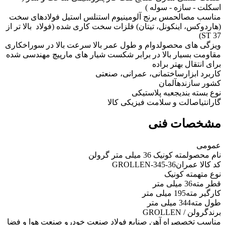
اسکلت - سازه - سوله )
مناسب مصالح
مس برنج آلومینیوم استنلس استیل فولادهای سخت
(هاردوکس، اینکونل، تیتان) فلزات سخت کاری شده (فولاد بالا تر از
ST 37)
ویزگی های محصول
دوام و طول عمر بالا سرعت بالا در سوراخکاری
مقاومت بسیار بالا در برابر شکست شیار های مارپیچ مهندسی شده
برای انتقال بهتر براده
کاربرد ابزار
ساختمانی، عمرانی، صنعتی
کشور سازنده
آلمان
نوع بسته بندی
جعبه پلاستیکی
گارانتی
اصالت و سلامت فیزیکی کالا
مشخصات فنی
عمومی
نام محصول
مته کونیک 36 میلی متر گرولن
کد کالا عمران
GROLLEN-345-36
نوع مته
مته کونیک
قطر مته
36 میلی متر
کارگیر مته
195 میلی متر
طول مته
344 میلی متر
برند
گرولن / GROLLEN
مناسب تخصص
راه آهن صنایع فولاد صنعت خودرو صنعت هوا و فضا