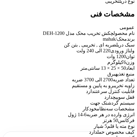
نوع دریل
تخریبی
مشخصات فنی
عمومی
نام محصول
چکش تخریب محک مدل DEH-1200
برند
محک/mahak
سبک دریل
ضربه ای , تخریبی , بتن کن
ولتاژ ورودی
220 الی 240 ولت
توان
1200 وات
وزن
6کیلوگرم
ابعاد
50 × 25 × 13 سانتی‌متر
منبع تغذیه
برق
تعداد ضربه
2700 الی 3700 ضربه
زاویه تخریب
رو به پایین و مستقیم
قابلیت کنترل سرعت
ندارد
قفل سوییچ
دارد
سیستم گردش
تک جهت
مشخصات سه‌نظام
خودکار
انرژی وارده در هر ضربه
6-14 ژول
فرکانس
50 هرتز
نوع مته یا قلم
5 شیار
کیف مخصوص حمل
دارد