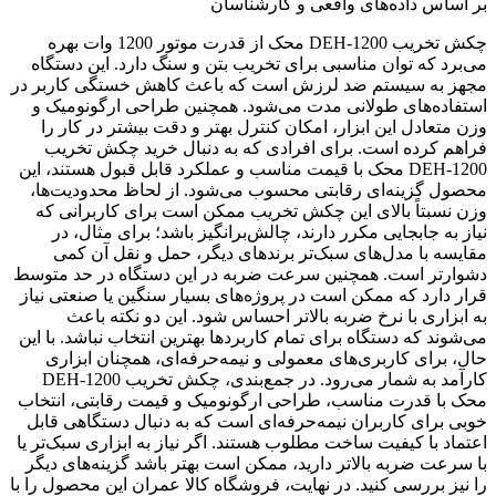
بر اساس داده‌های واقعی و کارشناسان
چکش تخریب DEH-1200 محک از قدرت موتور 1200 وات بهره
می‌برد که توان مناسبی برای تخریب بتن و سنگ دارد. این دستگاه
مجهز به سیستم ضد لرزش است که باعث کاهش خستگی کاربر در
استفاده‌های طولانی مدت می‌شود. همچنین طراحی ارگونومیک و
وزن متعادل این ابزار، امکان کنترل بهتر و دقت بیشتر در کار را
فراهم کرده است. برای افرادی که به دنبال خرید چکش تخریب
DEH-1200 محک با قیمت مناسب و عملکرد قابل قبول هستند، این
محصول گزینه‌ای رقابتی محسوب می‌شود. از لحاظ محدودیت‌ها،
وزن نسبتاً بالای این چکش تخریب ممکن است برای کاربرانی که
نیاز به جابجایی مکرر دارند، چالش‌برانگیز باشد؛ برای مثال، در
مقایسه با مدل‌های سبک‌تر برندهای دیگر، حمل و نقل آن کمی
دشوارتر است. همچنین سرعت ضربه در این دستگاه در حد متوسط
قرار دارد که ممکن است در پروژه‌های بسیار سنگین یا صنعتی نیاز
به ابزاری با نرخ ضربه بالاتر احساس شود. این دو نکته باعث
می‌شوند که دستگاه برای تمام کاربردها بهترین انتخاب نباشد. با این
حال، برای کاربری‌های معمولی و نیمه‌حرفه‌ای، همچنان ابزاری
کارآمد به شمار می‌رود. در جمع‌بندی، چکش تخریب DEH-1200
محک با قدرت مناسب، طراحی ارگونومیک و قیمت رقابتی، انتخاب
خوبی برای کاربران نیمه‌حرفه‌ای است که به دنبال دستگاهی قابل
اعتماد با کیفیت ساخت مطلوب هستند. اگر نیاز به ابزاری سبک‌تر یا
با سرعت ضربه بالاتر دارید، ممکن است بهتر باشد گزینه‌های دیگر
را نیز بررسی کنید. در نهایت، فروشگاه کالا عمران این محصول را با