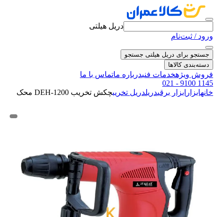
دریل هیلتی
ورود / ثبت‌نام
جستجو برای دریل هیلتی
جستجو
دسته‌بندی کالاها
فروش ویژه
خدمات فنی
درباره ما
تماس با ما
021 - 9100 1145
خانه
ابزار
ابزار برقی
دریل
دریل تخریب
چکش تخریب DEH-1200 محک