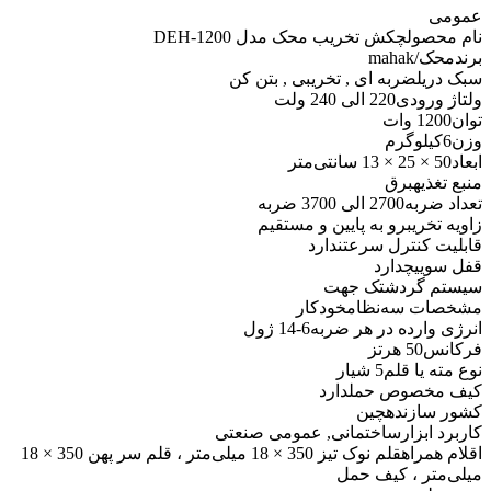
عمومی
نام محصول
چکش تخریب محک مدل DEH-1200
برند
محک/mahak
سبک دریل
ضربه ای , تخریبی , بتن کن
ولتاژ ورودی
220 الی 240 ولت
توان
1200 وات
وزن
6کیلوگرم
ابعاد
50 × 25 × 13 سانتی‌متر
منبع تغذیه
برق
تعداد ضربه
2700 الی 3700 ضربه
زاویه تخریب
رو به پایین و مستقیم
قابلیت کنترل سرعت
ندارد
قفل سوییچ
دارد
سیستم گردش
تک جهت
مشخصات سه‌نظام
خودکار
انرژی وارده در هر ضربه
6-14 ژول
فرکانس
50 هرتز
نوع مته یا قلم
5 شیار
کیف مخصوص حمل
دارد
کشور سازنده
چین
کاربرد ابزار
ساختمانی, عمومی صنعتی
اقلام همراه
قلم نوک تیز 350 × 18 میلی‌متر ، قلم سر پهن 350 × 18
میلی‌متر ، کیف حمل