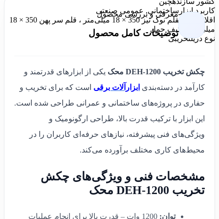
کشور سازنده
چین
کاربرد ابزار
ساختمانی, عمومی صنعتی
معرفی و بررسی محصول
اقلام همراه
قلم نوک تیز 350 × 18 میلی‌متر ، قلم سر پهن 350 × 18
میلی‌متر ، کیف حمل
توضیحات کامل محصول
نوع دریل
تخریبی
چکش تخریب DEH-1200 محک
یکی از ابزارهای قدرتمند و
کارآمد در دسته‌بندی
ابزارآلات برقی
است که برای تخریب و
حفاری در پروژه‌های ساختمانی و عمرانی طراحی شده است.
این ابزار با ترکیب قدرت بالا، طراحی ارگونومیک و
ویژگی‌های فنی پیشرفته، نیازهای حرفه‌ای کاربران را در
محیط‌های کاری مختلف برآورده می‌کند.
مشخصات فنی و ویژگی‌های چکش
تخریب DEH-1200 محک
توان:
1200 وات – قدرت بالا برای انجام عملیات