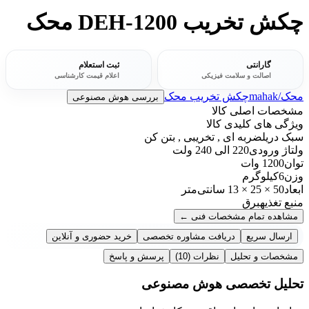
چکش تخریب DEH-1200 محک
گارانتی
ثبت استعلام
اصالت و سلامت فیزیکی
اعلام قیمت کارشناسی
محک/mahak
چکش تخریب محک
بررسی هوش مصنوعی
مشخصات اصلی کالا
ویژگی های کلیدی کالا
سبک دریل
ضربه ای , تخریبی , بتن کن
ولتاژ ورودی
220 الی 240 ولت
توان
1200 وات
وزن
6کیلوگرم
ابعاد
50 × 25 × 13 سانتی‌متر
منبع تغذیه
برق
مشاهده تمام مشخصات فنی
←
ارسال سریع
دریافت مشاوره تخصصی
خرید حضوری و آنلاین
مشخصات و تحلیل
نظرات
(10)
پرسش و پاسخ
تحلیل تخصصی هوش مصنوعی