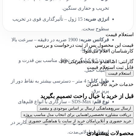
تخریب و حفاری سنگین.
انرژی ضربه:
15 ژول – تأثیرگذاری قوی در تخریب
سطوح سخت.
استعلام قیمت
فرکانس ضربه:
1900 ضربه در دقیقه – سرعت بالا
قیمت این محصول پس از ثبت درخواست و بررسی
در انجام کارها.
کارشناسان اعلام می‌شود.
وزن:
6.5 کیلوگرم – تعادل مناسب بین قدرت و
گارانتی: اصالت و سلامت فیزیکی کالا
قابل ثبت استعلام قیمت
قابلیت حمل.
استعلام قیمت
طول کابل:
4 متر – دسترسی بیشتر به نقاط دور از
خدمات خرید کالا عمران
پریز برق.
قبل از خرید با خیال راحت تصمیم بگیرید
نوع قلم:
SDS-Max – سازگاری با انواع قلم‌های
ارسال سریع
هماهنگی ارسال بر اساس موجودی و مقصد
استاندارد.
دریافت مشاوره تخصصی
راهنمایی برای انتخاب مدل مناسب پروژه
خرید حضوری و آنلاین
امکان خرید از سایت یا هماهنگی حضوری
سیستم ضد لرزش:
دارد – کاهش خستگی کاربر در
استفاده طولانی‌مدت.
محصولات پیشنهادی