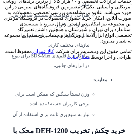
خدمات ابزارآلات تخصصی و ۱۰ هزار کالا از برترین برندهای اروپایی،
مؤثر.
آمریکایی و آسیایی، یکی از معتبرترین فروشگاه‌های اینترنتی در این
حوزه می‌باشد. علاوه بر مشاهده و بررسی تخصصی محصولات به
طراحی ارگونومیک و سیستم ضد لرزش
صورت آنلاین، امکان خرید حضوری محصولات در فروشگاه مرکزی
این مجموعه نیز امکان‌پذیر است. ارسال سریع با بسته‌بندی
برای راحتی کاربر.
استاندارد برای تهران و شهرستان و همچنین داشتن تعمیرگاه
تخصصی انواع ابزارآلات از ویژگی‌ها و خدمات برجسته این مجموعه
قابلیت تنظیم سرعت برای تطبیق با
به شمار می‌رود.
نیازهای مختلف کاری.
تمامی حقوق این وب‌سایت برای شرکت
کالا عمران
محفوظ است،
سازگاری با قلم‌های SDS-Max برای تنوع
طراحی و اجرا توسط
همیار سایت
در ابزارهای جانبی.
معایب:
وزن نسبتاً سنگین که ممکن است برای
برخی کاربران خسته‌کننده باشد.
نیاز به منبع برق ثابت برای استفاده از آن.
خرید چکش تخریب DEH-1200 محک با