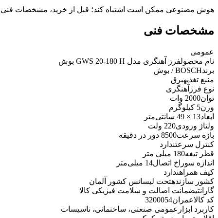
هوش مصنوعی ممکن است اشتباه کند؛ قبل از خرید، مشخصات فنی 
مشخصات فنی
عمومی
نام محصول
فرز آهنگری مدل GWS 20-180 H بوش
برند
BOSCH / بوش
منبع تغذیه
برق
نوع فرز
آهنگری
توان
2000 وات
وزن
5 کیلوگرم
ابعاد
13 × 49 سانتی‌متر
ولتاژ ورودی
220 ولت
بازه سرعت
8500 دور در دقیقه
کنترل سرعت
ندارد
قطر تیغه
180 میلی متر
اندازه سوراخ اتصال
14 میلی‌متر
کیف همراه
ندارد
کشور سازنده
تحت لیسانس کشور آلمان
گارانتی
ضمانت اصالت و سلامت فیزیکی کالا
کد کالاعمران
3200054
کاربرد ابزار
عمومی صنعتی، ساختمانی، تاسیسات