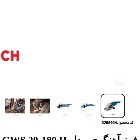
کد محصول
3200054
فرز آهنگری مدل GWS 20-180 H بوش