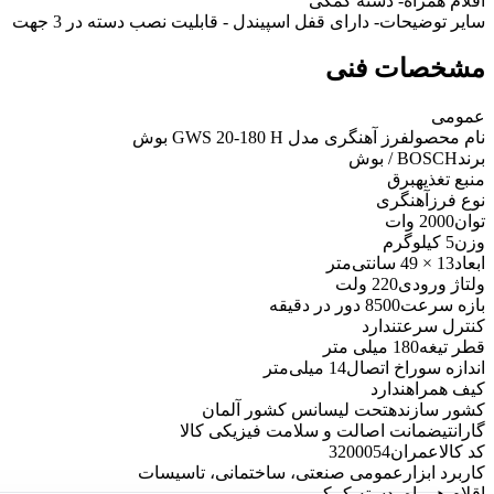
اقلام همراه
- دسته کمکی
سایر توضیحات
- دارای قفل اسپیندل - قابلیت نصب دسته در 3 جهت
مشخصات فنی
عمومی
نام محصول
فرز آهنگری مدل GWS 20-180 H بوش
برند
BOSCH / بوش
منبع تغذیه
برق
نوع فرز
آهنگری
توان
2000 وات
وزن
5 کیلوگرم
ابعاد
13 × 49 سانتی‌متر
ولتاژ ورودی
220 ولت
بازه سرعت
8500 دور در دقیقه
کنترل سرعت
ندارد
قطر تیغه
180 میلی متر
اندازه سوراخ اتصال
14 میلی‌متر
کیف همراه
ندارد
کشور سازنده
تحت لیسانس کشور آلمان
گارانتی
ضمانت اصالت و سلامت فیزیکی کالا
کد کالاعمران
3200054
کاربرد ابزار
عمومی صنعتی، ساختمانی، تاسیسات
اقلام همراه
- دسته کمکی