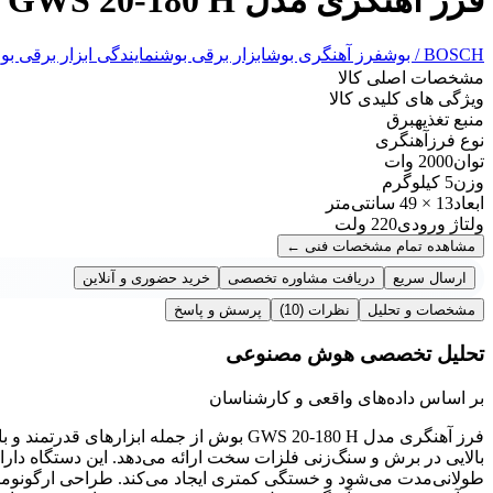
BOSCH / بوش
فرز آهنگری بوش
ابزار برقی بوش
نمایندگی ابزار برقی بو
مشخصات اصلی کالا
ویژگی های کلیدی کالا
منبع تغذیه
برق
نوع فرز
آهنگری
توان
2000 وات
وزن
5 کیلوگرم
ابعاد
13 × 49 سانتی‌متر
ولتاژ ورودی
220 ولت
مشاهده تمام مشخصات فنی
←
ارسال سریع
دریافت مشاوره تخصصی
خرید حضوری و آنلاین
مشخصات و تحلیل
نظرات
(10)
پرسش و پاسخ
تحلیل تخصصی هوش مصنوعی
بر اساس داده‌های واقعی و کارشناسان
بالایی در برش و سنگ‌زنی فلزات سخت ارائه می‌دهد. این دستگاه د
طولانی‌مدت می‌شود و خستگی کمتری ایجاد می‌کند. طراحی ارگونومیک و 