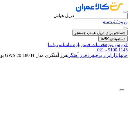
دریل هیلتی
ورود / ثبت‌نام
جستجو برای دریل هیلتی
جستجو
دسته‌بندی کالاها
فروش ویژه
خدمات فنی
درباره ما
تماس با ما
021 - 9100 1145
خانه
ابزار
ابزار برقی
فرز
فرز آهنگری
فرز آهنگری مدل GWS 20-180 H بوش