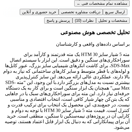
مشاهده تمام مشخصات فنی
←
ارسال سریع
دریافت مشاوره تخصصی
خرید حضوری و آنلاین
مشخصات و تحلیل
نظرات
(10)
پرسش و پاسخ
تحلیل تخصصی هوش مصنوعی
بر اساس داده‌های واقعی و کارشناسان
مته 5 شیار سایز 30 HTM یک مته قدرتمند و کارآمد برای
سوراخکاری‌های سنگین و دقیق است. این ابزار با سیستم اتصال
SDS-Max، برای کاشت انکرهای شیمیایی سایز بزرگ، عبور کابل‌ها
و لوله‌های با قطر متوسط و سایر کارهای ساختمانی که نیاز به دوام
بالا دارند، عملکردی عالی ارائه می‌دهد. این سایز کنترل‌پذیری
بیشتری نسبت به مدل‌های بزرگتر دارد.با این وجود، این “مته SDS-
Max سی” همچنان یک ابزار سنگین است و برای کار به یک دستگاه
حرفه‌ای نیاز دارد. این مته برای سوراخکاری‌های سبک یا در جاهایی
که یک بتن‌کن چهار شیار کافی است، انتخاب اقتصادی و مناسبی
نیست. در جمع‌بندی، این محصول یک انتخاب برای ترکیب قدرت و
کنترل است. قیمت مته 5 شیار سایز 30 HTM با توجه به دوام و
کارایی آن در پروژه‌های نیمه‌سنگین تا سنگین، منطقی است. خرید
آن برای پیمانکارانی که به دنبال یک ابزار قابل اعتماد هستند، توصیه
می‌شود.