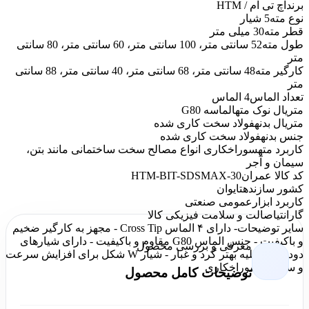
برند
اچ تی ام / HTM
نوع مته
5 شیار
قطر مته
30 میلی متر
طول مته
52 سانتی متر، 100 سانتی متر، 60 سانتی متر، 80 سانتی
متر
کارگیر مته
48 سانتی متر، 68 سانتی متر، 40 سانتی متر، 88 سانتی
متر
تعداد الماس
4 الماس
متریال نوک مته
الماسه G80
متریال بدنه
فولاد سخت کاری شده
جنس بدنه
فولاد سخت کاری شده
کاربرد مته
سوراخکاری انواع مصالح سخت ساختمانی مانند بتن،
سیمان و آجر
کد کالا عمران
HTM-BIT-SDSMAX-30
کشور سازنده
تایوان
کاربرد ابزار
عمومی صنعتی
گارانتی
اصالت و سلامت فیزیکی کالا
سایر توضیحات
- دارای ۴ الماس Cross Tip - مجهز به کارگیر ضخیم
و باکیفیت - جنس الماس G80 مقاوم و باکیفیت - دارای شیارهای
معرفی و بررسی محصول
دود برای تخلیه بهتر گرد و غبار - شیار W شکل برای افزایش سرعت
و سهولت سوراخکاری
توضیحات کامل محصول