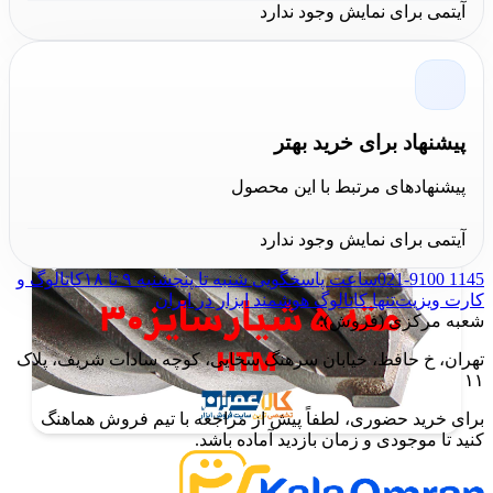
آیتمی برای نمایش وجود ندارد
سانتی طول کارگیر
مفید و نمونه
100 سانتی متری
دارای
88
سانتی طول کارگیر
است. قیمت هر طول از مته جداگانه درج
شده است و برای
خرید
مته 5 شیار سایز 30 HTM
به صورت
حضوری می توانید به فروشگاه مرکزی
کالا عمران
مراجعه
پیشنهاد برای خرید بهتر
فرمایید.
پیشنهادهای مرتبط با این محصول
آیتمی برای نمایش وجود ندارد
021-9100 1145
ساعت پاسخگویی شنبه تا پنجشنبه ۹ تا ۱۸
کاتالوگ و
کارت ویزیت
تنها کاتالوگ هوشمند ابزار در ایران
شعبه مرکزی (فروش):
تهران، خ حافظ، خیابان سرهنگ سخایی، کوچه سادات شریف، پلاک
۱۱
برای خرید حضوری، لطفاً پیش از مراجعه با تیم فروش هماهنگ
کنید تا موجودی و زمان بازدید آماده باشد.