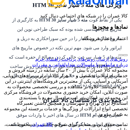
ویژگی های
مته 5 شیار سایز 30 HTM
کالا عمران را در شبکه های اجتماعی دنبال کنید
یکی از نقاط قوت
مته 5 شیار سایز 30 HTM
به کارگیری از
نمادها و مجوزها
مارپیچ های مهندسی شده بوده که سبک طراحی نوین این
مارپیچ ها کمترین فشار را در حین سوراخکاری به دریل و
اعتماد و اعتبار فروشگاه
اپراتور وارد می شود. مهم ترین نکته در خصوص مارپیچ های
مته های 5 شیار سرعت خالی کردن مصالح از حفره است که
روش‌های ارسال
روش‌های پرداخت
راهنمای خرید
درباره ما
تماس با ما
سوالات متداول
قوانین و مقررات
کمپانی
HTM
برای محصولات خود از جدیدترین روش ساخت
مجموعه کالا عمران با بیش از ۲۰ سال سابقه در زمینه فروش و
مارپیچ مته برای کنترل و خالی کردن مواد از سوراخ در حال
خدمات ابزارآلات تخصصی و ۱۰ هزار کالا از برترین برندهای اروپایی،
آمریکایی و آسیایی، یکی از معتبرترین فروشگاه‌های اینترنتی در این
حفاری استفاده کرده است.
حوزه می‌باشد. علاوه بر مشاهده و بررسی تخصصی محصولات به
صورت آنلاین، امکان خرید حضوری محصولات در فروشگاه مرکزی
این مجموعه نیز امکان‌پذیر است. ارسال سریع با بسته‌بندی
جمع بندی کارشناسان کالا عمران
استاندارد برای تهران و شهرستان و همچنین داشتن تعمیرگاه
تخصصی انواع ابزارآلات از ویژگی‌ها و خدمات برجسته این مجموعه
به شمار می‌رود.
کمپانی
اچ تی ام HTM
در سال های اخیر با واردات موفق
محصولاتی نظیر
مته کرگیری
،
میخ و چاشنی
و هم اکنون
مته
تمامی حقوق این وب‌سایت برای شرکت
کالا عمران
محفوظ است،
طراحی و اجرا توسط
همیار سایت