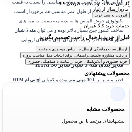
الماس های مته کیفیت و مقاوت مناسبی را نسبت به قیمت
گارانتی: اصالت و سلامت فیزیکی کالا
آماده ارسال از انبار
خود نشان داده و از طول عمر مناسبی هم برخوردار است.
افزودن به سبد خرید
تکنولوژی جوش الماس ها به بدنه مته نسبت به مته های
خدمات خرید کالا عمران
ساخت کشور چین بسیار بالاتر بوده و می توان
مته 5 شیار
قبل از خرید با خیال راحت تصمیم بگیرید
سایز 30 HTM
را رقیب جدی ای برای مته های اروپایی
موجود در بازار دانست.
ارسال سریع
هماهنگی ارسال بر اساس موجودی و مقصد
دریافت مشاوره تخصصی
راهنمایی برای انتخاب مدل مناسب پروژه
خرید حضوری و آنلاین
امکان خرید از سایت یا هماهنگی حضوری
سایز بندی مته 5 شیار سایز 30 HTM
محصولات پیشنهادی
قطر مته برابر با
30 میلی متر
بوده و کمپانی
اچ تی ام HTM
برای قطر
30
نمونه
طول های 52، 60، 80 و 100 سانتی متر
را
تولید و روانه بازار کرده است. نمونه
52 سانتی متری
دارای
40 سانتی متر کارگیر
مفید،
نمونه 60 سانتی متری دارای 48
محصولات مشابه
سانتی طول کارگیر
مفید، نمونه
80 سانتی متری
دارای
68
پیشنهادهای مرتبط با این محصول
سانتی طول کارگیر
مفید، نمونه
80 سانتی متری
دارای
68