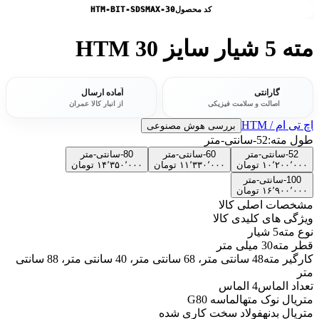
کد محصول
HTM-BIT-SDSMAX-30
مته 5 شیار سایز 30 HTM
گارانتی
آماده ارسال
اصالت و سلامت فیزیکی
از انبار کالا عمران
اچ تی ام / HTM
بررسی هوش مصنوعی
طول مته:
52-سانتی-متر
52-سانتی-متر
60-سانتی-متر
80-سانتی-متر
۱۰٬۲۰۰٬۰۰۰
تومان
۱۱٬۳۳۰٬۰۰۰
تومان
۱۴٬۳۵۰٬۰۰۰
تومان
100-سانتی-متر
۱۶٬۹۰۰٬۰۰۰
تومان
مشخصات اصلی کالا
ویژگی های کلیدی کالا
نوع مته
5 شیار
قطر مته
30 میلی متر
کارگیر مته
48 سانتی متر، 68 سانتی متر، 40 سانتی متر، 88 سانتی
متر
تعداد الماس
4 الماس
متریال نوک مته
الماسه G80
متریال بدنه
فولاد سخت کاری شده