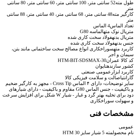
طول مته
52 سانتی متر، 100 سانتی متر، 60 سانتی متر، 80 سانتی
متر
کارگیر مته
48 سانتی متر، 68 سانتی متر، 40 سانتی متر، 88 سانتی
متر
تعداد الماس
4 الماس
متریال نوک مته
الماسه G80
متریال بدنه
فولاد سخت کاری شده
جنس بدنه
فولاد سخت کاری شده
کاربرد مته
سوراخکاری انواع مصالح سخت ساختمانی مانند بتن،
سیمان و آجر
کد کالا عمران
HTM-BIT-SDSMAX-30
کشور سازنده
تایوان
کاربرد ابزار
عمومی صنعتی
گارانتی
اصالت و سلامت فیزیکی کالا
سایر توضیحات
- دارای ۴ الماس Cross Tip - مجهز به کارگیر ضخیم
و باکیفیت - جنس الماس G80 مقاوم و باکیفیت - دارای شیارهای
دود برای تخلیه بهتر گرد و غبار - شیار W شکل برای افزایش سرعت
و سهولت سوراخکاری
مشخصات فنی
عمومی
نام محصول
مته 5 شیار سایز 30 HTM