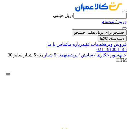
دریل هیلتی
ورود / ثبت‌نام
جستجو برای دریل هیلتی
جستجو
دسته‌بندی کالاها
فروش ویژه
خدمات فنی
درباره ما
تماس با ما
021 - 9100 1145
خانه
سوراخکاری / سایش / برش
مته
مته 5 شیار
مته 5 شیار سایز 30
HTM