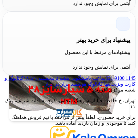
آیتمی برای نمایش وجود ندارد
سانتی طول کارگیر
مفید و نمونه
100 سانتی متری
دارای
88
سانتی طول کارگیر
است. قیمت هر طول از مته جداگانه درج
شده است و برای
خرید
مته 5 شیار سایز 28 HTM
به صورت
حضوری می توانید به فروشگاه مرکزی
کالا عمران
مراجعه
پیشنهاد برای خرید بهتر
فرمایید.
پیشنهادهای مرتبط با این محصول
آیتمی برای نمایش وجود ندارد
021-9100 1145
ساعت پاسخگویی شنبه تا پنجشنبه ۹ تا ۱۸
کاتالوگ و
کارت ویزیت
تنها کاتالوگ هوشمند ابزار در ایران
شعبه مرکزی (فروش):
تهران، خ حافظ، خیابان سرهنگ سخایی، کوچه سادات شریف، پلاک
۱۱
برای خرید حضوری، لطفاً پیش از مراجعه با تیم فروش هماهنگ
کنید تا موجودی و زمان بازدید آماده باشد.