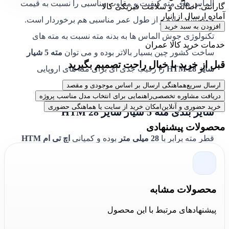
الماس های مته کیفیت و مقاوت مناسبی را نسبت به قیمت
گارانتی: اصالت و سلامت فیزیکی کالا
آماده ارسال از انبار
خود نشان داده و از طول عمر مناسبی هم برخوردار است.
افزودن به سبد خرید
تکنولوژی جوش الماس ها به بدنه مته نسبت به مته های
خدمات خرید کالا عمران
ساخت کشور چین بسیار بالاتر بوده و می توان
مته 5 شیار
قبل از خرید با خیال راحت تصمیم بگیرید
سایز 28 HTM
را رقیب جدی ای برای مته های اروپایی
موجود در بازار دانست.
ارسال سریع
هماهنگی ارسال بر اساس موجودی و مقصد
دریافت مشاوره تخصصی
راهنمایی برای انتخاب مدل مناسب پروژه
خرید حضوری و آنلاین
امکان خرید از سایت یا هماهنگی حضوری
سایز بندی مته 5 شیار سایز 28 HTM
محصولات پیشنهادی
قطر مته برابر با
28 میلی متر
بوده و کمپانی
اچ تی ام HTM
برای قطر
28
نمونه
طول های 52، 60، 80 و 100 سانتی متر
را
تولید و روانه بازار کرده است. نمونه
52 سانتی متری
دارای
40 سانتی متر کارگیر
مفید،
نمونه 60 سانتی متری دارای 48
محصولات مشابه
سانتی طول کارگیر
مفید، نمونه
80 سانتی متری
دارای
68
پیشنهادهای مرتبط با این محصول
سانتی طول کارگیر
مفید، نمونه
80 سانتی متری
دارای
68