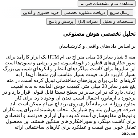
مشاهده تمام مشخصات فنی
←
ارسال سریع
دریافت مشاوره تخصصی
خرید حضوری و آنلاین
مشخصات و تحلیل
نظرات
(10)
پرسش و پاسخ
تحلیل تخصصی هوش مصنوعی
بر اساس داده‌های واقعی و کارشناسان
مته 5 شیار سایز 28 میلی متر اچ تی ام HTM یک ابزار کارآمد برای
سوراخکاری‌های قطور در فونداسیون، دیوار برشی و ستون‌ها است.
این سایزها برای کاشت میلگردهای انتظار و انکرهای شیمیایی بزرگ
بسیار کاربرد دارند. قیمت بسیار مناسب این مته‌ها، آن‌ها را به
گزینه‌ای عالی برای پروژه‌های ساختمانی تبدیل کرده است. در مته
پنج شیار سایز 28 میلی متر، کیفیت جوش الماسه به بدنه اهمیت
زیادی دارد که در این سایز در سطح نسبتا قابل قبولی قرار دارد و در
برخورد با آرماتور، احتمال آسیب دیدن آن وجود دارد. برای کار
مداوم روزانه، سرمایه‌گذاری روی برند اچ تی ام ممکن است باید
صرفه جوبی این مته پنج شیار یک انتخاب هوشمندانه برای پیمانکاران
و تیم‌های مقاوم‌سازی است که به دنبال ابزاری قدرتمند و اقتصادی
برای کاشت میلگرد و سوراخکاری‌های سنگین هستند. این محصول
تعادل خوبی بین قیمت و عملکرد برای کارهای ساختمانی ارائه
می‌دهد.