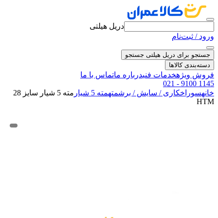
دریل هیلتی
ورود / ثبت‌نام
جستجو برای دریل هیلتی
جستجو
دسته‌بندی کالاها
فروش ویژه
خدمات فنی
درباره ما
تماس با ما
021 - 9100 1145
خانه
سوراخکاری / سایش / برش
مته
مته 5 شیار
مته 5 شیار سایز 28
HTM