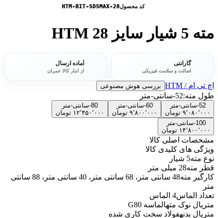
کد محصول
HTM-BIT-SDSMAX-28
مته 5 شیار سایز 28 HTM
گارانتی
آماده ارسال
اصالت و سلامت فیزیکی
از انبار کالا عمران
اچ تی ام / HTM
بررسی هوش مصنوعی
طول مته:
52-سانتی-متر
52-سانتی-متر
60-سانتی-متر
80-سانتی-متر
۹٬۰۸۰٬۰۰۰
تومان
۹٬۸۰۰٬۰۰۰
تومان
۱۲٬۴۵۰٬۰۰۰
تومان
100-سانتی-متر
۱۴٬۸۰۰٬۰۰۰
تومان
مشخصات اصلی کالا
ویژگی های کلیدی کالا
نوع مته
5 شیار
قطر مته
28 میلی متر
کارگیر مته
48 سانتی متر، 68 سانتی متر، 40 سانتی متر، 88 سانتی
متر
تعداد الماس
4 الماس
متریال نوک مته
الماسه G80
متریال بدنه
فولاد سخت کاری شده