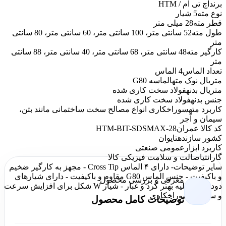
برند
اچ تی ام / HTM
نوع مته
5 شیار
قطر مته
28 میلی متر
طول مته
52 سانتی متر، 100 سانتی متر، 60 سانتی متر، 80 سانتی
متر
کارگیر مته
48 سانتی متر، 68 سانتی متر، 40 سانتی متر، 88 سانتی
متر
تعداد الماس
4 الماس
متریال نوک مته
الماسه G80
متریال بدنه
فولاد سخت کاری شده
جنس بدنه
فولاد سخت کاری شده
کاربرد مته
سوراخکاری انواع مصالح سخت ساختمانی مانند بتن،
سیمان و آجر
کد کالا عمران
HTM-BIT-SDSMAX-28
کشور سازنده
تایوان
کاربرد ابزار
عمومی صنعتی
گارانتی
اصالت و سلامت فیزیکی کالا
سایر توضیحات
- دارای ۴ الماس Cross Tip - مجهز به کارگیر ضخیم
و باکیفیت - جنس الماس G80 مقاوم و باکیفیت - دارای شیارهای
معرفی و بررسی محصول
دود برای تخلیه بهتر گرد و غبار - شیار W شکل برای افزایش سرعت
و سهولت سوراخکاری
توضیحات کامل محصول