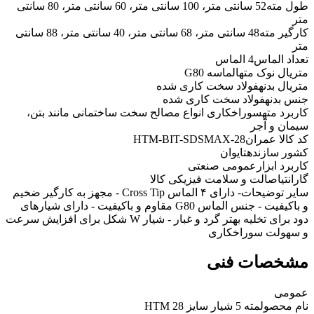
طول مته
52 سانتی متر، 100 سانتی متر، 60 سانتی متر، 80 سانتی
متر
کارگیر مته
48 سانتی متر، 68 سانتی متر، 40 سانتی متر، 88 سانتی
متر
تعداد الماس
4 الماس
متریال نوک مته
الماسه G80
متریال بدنه
فولاد سخت کاری شده
جنس بدنه
فولاد سخت کاری شده
کاربرد مته
سوراخکاری انواع مصالح سخت ساختمانی مانند بتن،
سیمان و آجر
کد کالا عمران
HTM-BIT-SDSMAX-28
کشور سازنده
تایوان
کاربرد ابزار
عمومی صنعتی
گارانتی
اصالت و سلامت فیزیکی کالا
سایر توضیحات
- دارای ۴ الماس Cross Tip - مجهز به کارگیر ضخیم
و باکیفیت - جنس الماس G80 مقاوم و باکیفیت - دارای شیارهای
دود برای تخلیه بهتر گرد و غبار - شیار W شکل برای افزایش سرعت
و سهولت سوراخکاری
مشخصات فنی
عمومی
نام محصول
مته 5 شیار سایز 28 HTM