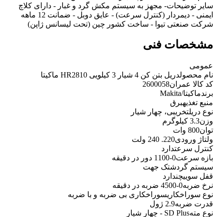
سایر توضیحات
- مجهز به سیستم مکش گرد و غبار - دارای کلاچ
ایمنی - دیمردار (کنترل سرعت) - عایق دوبل - ضمانت 12 ماهه
شرکت صنعتی تیوا - ساخت کشور چین (تحت لیسانس ژاپن)
مشخصات فنی
عمومی
نام محصول
دریل بتن کن 4 شیار 3 کیلویی HR2810 ماکیتا
کد کالا عمران
2600058
برند
ماکیتا/Makita
منبع تغذیه
برق
نوع دریل
تخریبی، چهار شیار
وزن
3.3 کیلوگرم
توان
800 وات
ولتاژ ورودی
220. 240 ولت
کنترل سرعت
دارد
بازه سرعت
0-1100 دور در دقیقه
سیستم گردش
تک جهت
قفل سوییچ
ندارد
نرخ ضربه
0-4500 ضربه در دقیقه
نوع سوراخکاری
سوراخکاری بی ضربه و با ضربه
قدرت ضربه
2.9 ژول
نوع مته
SD Plus - چهار شیار