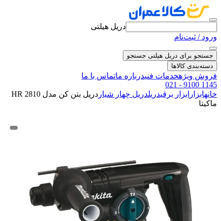
دریل هیلتی
ورود / ثبت‌نام
جستجو برای دریل هیلتی
جستجو
دسته‌بندی کالاها
فروش ویژه
خدمات فنی
درباره ما
تماس با ما
021 - 9100 1145
خانه
ابزار
ابزار برقی
دریل
دریل چهار شیار
دریل بتن کن مدل HR 2810
ماکیتا