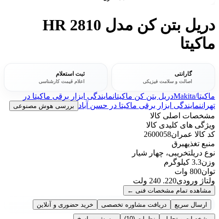
دریل بتن کن مدل HR 2810
ماکیتا
گارانتی
ثبت استعلام
اصالت و سلامت فیزیکی
اعلام قیمت کارشناسی
ماکیتا/Makita
دریل بتن کن ماکیتا
نمایندگی ابزار برقی ماکیتا در
تهران
نمایندگی ابزار برقی ماکیتا در حسن آباد
بررسی هوش مصنوعی
مشخصات اصلی کالا
ویژگی های کلیدی کالا
کد کالا عمران
2600058
منبع تغذیه
برق
نوع دریل
تخریبی، چهار شیار
وزن
3.3 کیلوگرم
توان
800 وات
ولتاژ ورودی
220. 240 ولت
مشاهده تمام مشخصات فنی
←
ارسال سریع
دریافت مشاوره تخصصی
خرید حضوری و آنلاین
مشخصات و تحلیل
نظرات
(10)
پرسش و پاسخ