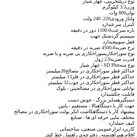
نوع دریل
تخریبی، چهار شیار
وزن
3.3 کیلوگرم
توان
800 وات
ولتاژ ورودی
220. 240 ولت
کنترل سرعت
دارد
بازه سرعت
0-1100 دور در دقیقه
سیستم گردش
تک جهت
قفل سوییچ
ندارد
نرخ ضربه
0-4500 ضربه در دقیقه
نوع سوراخکاری
سوراخکاری بی ضربه و با ضربه
قدرت ضربه
2.9 ژول
نوع مته
SD Plus - چهار شیار
حداکثر قطر سوراخکاری در مصالح
28میلیمتر
حداکثر قطر سوراخکاری در فلز
13 میلیمتر
حداکثر قطر سوراخکاری در چوب
32 میلیمتر
توانایی سوراخکاری در مصالح
بتن - بلوک
قابلیت چکشی
دارد
دستگیره
سایز بزرگ - خوش دست
جهت کار با دستگاه
بالا - مستقیم - پایین
پیشنهاد کار با دستگاه
کاشت انکر بولت سوراخکاری در مصالح
مختلف بنایی حرفه ای ها - صنایع
کیف حمل
دارد
کاربرد ابزار
عمومی صنعتی، ساختمانی
اقلام همراه
دسته , دفترچه‌ی راهنما , خط کش