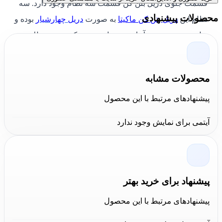
قسمت جلوی دریل بتن کن قسمت سه‌ نظام وجود دارد. سه‌
محصولات پیشنهادی
نظام این
دریل بتن کن ماکیتا
به‌ صورت
دریل چهارشیار
بوده و
برای تعویض مته به آچار جهت باز و بسته کردن سه‌ نظام
نیازی نیست. دسته کمکی با قابلیت چرخش 360 درجه هم
کمک می‌کند تا دریل را در زاویه دلخواه تنظیم کنید.
محصولات مشابه
از مزایای مهم برند ماکیتا ارائه تضمین برای محصولات مهم
پیشنهادهای مرتبط با این محصول
خود است. این شرکت برای جایگزینی محصولات خود 30 روز
ضمانت ارائه می دهد. علاوه بر موارد فوق، کلیه ابزارآلات
آیتمی برای نمایش وجود ندارد
ماکیتا حداقل یک سال گارانتی دارند. محصولات آن با باتری
های لیتیوم نیز دارای سه سال ضمانت محدود هستند. شما
می توانید از مشاهده قیمت و خرید اینترنتی ابزار
پیشنهاد برای خرید بهتر
آلات ماکیتا در فروشگاه
کالا عمران
بهره مند شوید.
پیشنهادهای مرتبط با این محصول