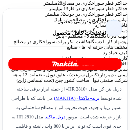
حداکثر قطر سوراخکاری در مصالح
28میلیمتر
حداکثر قطر سوراخکاری در فلز
13 میلیمتر
حداکثر قطر سوراخکاری در چوب
32 میلیمتر
توانایی سوراخکاری در مصالح
بتن - بلوک
معرفی و بررسی محصول
قابلیت چکشی
دارد
دستگیره
سایز بزرگ - خوش دست
توضیحات کامل محصول
جهت کار با دستگاه
بالا - مستقیم - پایین
پیشنهاد کار با دستگاه
کاشت انکر بولت سوراخکاری در مصالح
مختلف بنایی حرفه ای ها - صنایع
کیف حمل
دارد
کاربرد ابزار
عمومی صنعتی، ساختمانی
اقلام همراه
دسته , دفترچه‌ی راهنما , خط کش
سایر توضیحات
- مجهز به سیستم مکش گرد و غبار - دارای کلاچ
ایمنی - دیمردار (کنترل سرعت) - عایق دوبل - ضمانت 12 ماهه
شرکت صنعتی تیوا - ساخت کشور چین (تحت لیسانس ژاپن)
دریل بتن کن مدل «
HR 2810
» از جمله ابزار برقی ساخته
شده توسط
برند«ماکیتا» (MAKITA)
می باشد که با طراحی
بسیار زیبا و جدید، جهت تخریب انواع مصالح ساختمانی به
بازار عرضه شده است. موتور
دریل ماکیتا
مدل HR 2810 به‌
حدی قوی است که توانی برابر با 800 وات داشته و قابلیت