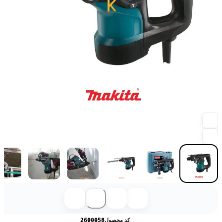
کد محصول
2600058