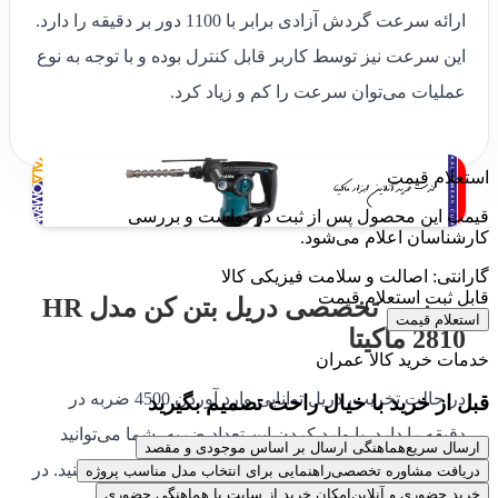
ارائه سرعت گردش آزادی برابر با 1100 دور بر دقیقه را دارد.
این سرعت نیز توسط کاربر قابل کنترل بوده و با توجه به نوع
عملیات می‌توان سرعت را کم و زیاد کرد.
استعلام قیمت
قیمت این محصول پس از ثبت درخواست و بررسی
کارشناسان اعلام می‌شود.
گارانتی: اصالت و سلامت فیزیکی کالا
قابل ثبت استعلام قیمت
بررسی تخصصی دریل بتن کن مدل HR
استعلام قیمت
2810 ماکیتا
خدمات خرید کالا عمران
در حالت تخریب، دریل توانایی وارد آوردن 4500 ضربه در
قبل از خرید با خیال راحت تصمیم بگیرید
دقیقه را دارد. با وارد کردن این تعداد ضربه، شما می‌توانید
ارسال سریع
هماهنگی ارسال بر اساس موجودی و مقصد
انواع مصالح ساختمانی را با HR2810 به‌راحتی تخریب کنید. در
دریافت مشاوره تخصصی
راهنمایی برای انتخاب مدل مناسب پروژه
خرید حضوری و آنلاین
امکان خرید از سایت یا هماهنگی حضوری