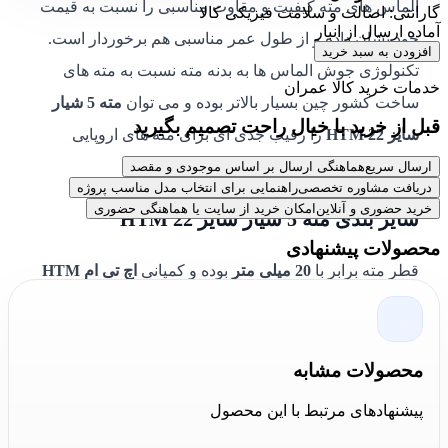
الماس های مته کیفیت و مقاوت مناسبی را نسبت به قیمت
گارانتی: اصالت و سلامت فیزیکی کالا
آماده ارسال از انبار
خود نشان داده و از طول عمر مناسبی هم برخوردار است.
افزودن به سبد خرید
تکنولوژی جوش الماس ها به بدنه مته نسبت به مته های
خدمات خرید کالا عمران
ساخت کشور چین بسیار بالاتر بوده و می توان
مته 5 شیار
قبل از خرید با خیال راحت تصمیم بگیرید
سایز 22 HTM
را رقیب جدی ای برای مته های اروپایی
موجود در بازار دانست.
ارسال سریع
هماهنگی ارسال بر اساس موجودی و مقصد
دریافت مشاوره تخصصی
راهنمایی برای انتخاب مدل مناسب پروژه
خرید حضوری و آنلاین
امکان خرید از سایت یا هماهنگی حضوری
سایز بندی مته 5 شیار سایز 22 HTM
محصولات پیشنهادی
قطر مته برابر با
20 میلی متر
بوده و کمپانی
اچ تی ام HTM
برای قطر
22
نمونه
طول های 34، 52، 60، 80 و 100 سانتی
متر
را تولید و روانه بازار کرده است. نمونه
34 سانتی متری
دارای
22 سانتی طول کارگیر
و نمونه
52 سانتی متری
دارای
محصولات مشابه
40 سانتی متر کارگیر
مفید،
نمونه 60 سانتی متری دارای 48
پیشنهادهای مرتبط با این محصول
سانتی طول کارگیر
مفید، نمونه
80 سانتی متری
دارای
68