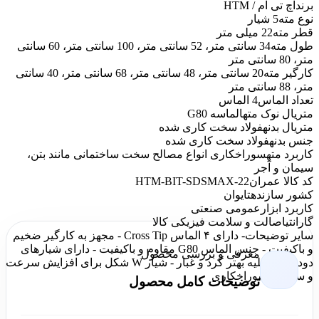
برند
اچ تی ام / HTM
نوع مته
5 شیار
قطر مته
22 میلی متر
طول مته
34 سانتی متر، 52 سانتی متر، 100 سانتی متر، 60 سانتی
متر، 80 سانتی متر
کارگیر مته
20 سانتی متر، 48 سانتی متر، 68 سانتی متر، 40 سانتی
متر، 88 سانتی متر
تعداد الماس
4 الماس
متریال نوک مته
الماسه G80
متریال بدنه
فولاد سخت کاری شده
جنس بدنه
فولاد سخت کاری شده
کاربرد مته
سوراخکاری انواع مصالح سخت ساختمانی مانند بتن،
سیمان و آجر
کد کالا عمران
HTM-BIT-SDSMAX-22
کشور سازنده
تایوان
کاربرد ابزار
عمومی صنعتی
گارانتی
اصالت و سلامت فیزیکی کالا
سایر توضیحات
- دارای ۴ الماس Cross Tip - مجهز به کارگیر ضخیم
و باکیفیت - جنس الماس G80 مقاوم و باکیفیت - دارای شیارهای
معرفی و بررسی محصول
دود برای تخلیه بهتر گرد و غبار - شیار W شکل برای افزایش سرعت
و سهولت سوراخکاری
توضیحات کامل محصول