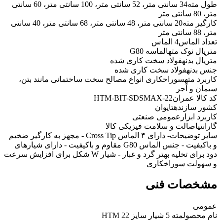
طول مته
34 سانتی متر، 52 سانتی متر، 100 سانتی متر، 60 سانتی
متر، 80 سانتی متر
کارگیر مته
20 سانتی متر، 48 سانتی متر، 68 سانتی متر، 40 سانتی
متر، 88 سانتی متر
تعداد الماس
4 الماس
متریال نوک مته
الماسه G80
متریال بدنه
فولاد سخت کاری شده
جنس بدنه
فولاد سخت کاری شده
کاربرد مته
سوراخکاری انواع مصالح سخت ساختمانی مانند بتن،
سیمان و آجر
کد کالا عمران
HTM-BIT-SDSMAX-22
کشور سازنده
تایوان
کاربرد ابزار
عمومی صنعتی
گارانتی
اصالت و سلامت فیزیکی کالا
سایر توضیحات
- دارای ۴ الماس Cross Tip - مجهز به کارگیر ضخیم
و باکیفیت - جنس الماس G80 مقاوم و باکیفیت - دارای شیارهای
دود برای تخلیه بهتر گرد و غبار - شیار W شکل برای افزایش سرعت
و سهولت سوراخکاری
مشخصات فنی
عمومی
نام محصول
مته 5 شیار سایز 22 HTM