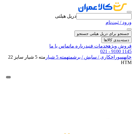
دریل هیلتی
ورود / ثبت‌نام
جستجو برای دریل هیلتی
جستجو
دسته‌بندی کالاها
فروش ویژه
خدمات فنی
درباره ما
تماس با ما
021 - 9100 1145
خانه
سوراخکاری / سایش / برش
مته
مته 5 شیار
مته 5 شیار سایز 22
HTM