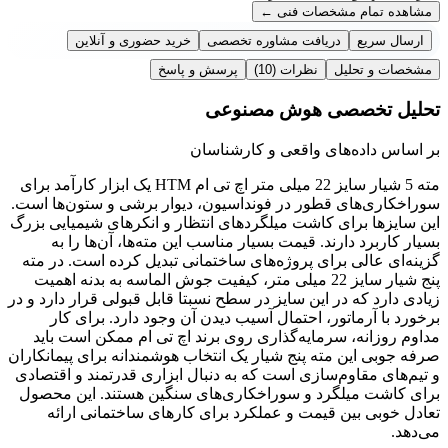
مشاهده تمام مشخصات فنی
←
ارسال سریع
دریافت مشاوره تخصصی
خرید حضوری و آنلاین
مشخصات و تحلیل
نظرات
(10)
پرسش و پاسخ
تحلیل تخصصی هوش مصنوعی
بر اساس داده‌های واقعی و کارشناسان
مته 5 شیار سایز 22 میلی متر اچ تی ام HTM یک ابزار کارآمد برای
سوراخکاری‌های قطور در فونداسیون، دیوار برشی و ستون‌ها است.
این سایزها برای کاشت میلگردهای انتظار و انکرهای شیمیایی بزرگ
بسیار کاربرد دارند. قیمت بسیار مناسب این مته‌ها، آن‌ها را به
گزینه‌ای عالی برای پروژه‌های ساختمانی تبدیل کرده است. در مته
پنج شیار سایز 22 میلی متر، کیفیت جوش الماسه به بدنه اهمیت
زیادی دارد که در این سایز در سطح نسبتا قابل قبولی قرار دارد و در
برخورد با آرماتور، احتمال آسیب دیدن آن وجود دارد. برای کار
مداوم روزانه، سرمایه‌گذاری روی برند اچ تی ام ممکن است باید
صرفه جوبی این مته پنج شیار یک انتخاب هوشمندانه برای پیمانکاران
و تیم‌های مقاوم‌سازی است که به دنبال ابزاری قدرتمند و اقتصادی
برای کاشت میلگرد و سوراخکاری‌های سنگین هستند. این محصول
تعادل خوبی بین قیمت و عملکرد برای کارهای ساختمانی ارائه
می‌دهد.