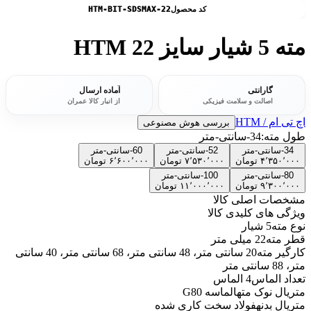
کد محصول
HTM-BIT-SDSMAX-22
مته 5 شیار سایز 22 HTM
گارانتی
آماده ارسال
اصالت و سلامت فیزیکی
از انبار کالا عمران
اچ تی ام / HTM
بررسی هوش مصنوعی
طول مته:
34-سانتی-متر
34-سانتی-متر
52-سانتی-متر
60-سانتی-متر
۴٬۳۵۰٬۰۰۰
تومان
۷٬۵۳۰٬۰۰۰
تومان
۶٬۶۰۰٬۰۰۰
تومان
80-سانتی-متر
100-سانتی-متر
۹٬۳۰۰٬۰۰۰
تومان
۱۱٬۰۰۰٬۰۰۰
تومان
مشخصات اصلی کالا
ویژگی های کلیدی کالا
نوع مته
5 شیار
قطر مته
22 میلی متر
کارگیر مته
20 سانتی متر، 48 سانتی متر، 68 سانتی متر، 40 سانتی
متر، 88 سانتی متر
تعداد الماس
4 الماس
متریال نوک مته
الماسه G80
متریال بدنه
فولاد سخت کاری شده