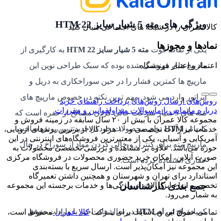
ویژگی های
مته 5 شیار سایز 22 HTM
کالا عمران را در شبکه های اجتماعی دنبال کنید
نمادها و مجوزها
یکی از نقاط قوت
مته 5 شیار سایز 22 HTM
به کارگیری از
مارپیچ های مهندسی شده بوده که سبک طراحی نوین این
اعتماد و اعتبار فروشگاه
مارپیچ ها کمترین فشار را در حین سوراخکاری به دریل و
اپراتور وارد می شود. مهم ترین نکته در خصوص مارپیچ های
روش‌های ارسال
روش‌های پرداخت
راهنمای خرید
درباره ما
تماس با ما
سوالات متداول
قوانین و مقررات
مته های 5 شیار سرعت خالی کردن مصالح از حفره است که
مجموعه کالا عمران با بیش از ۲۰ سال سابقه در زمینه فروش و
کمپانی
HTM
برای محصولات خود از جدیدترین روش ساخت
خدمات ابزارآلات تخصصی و ۱۰ هزار کالا از برترین برندهای اروپایی،
آمریکایی و آسیایی، یکی از معتبرترین فروشگاه‌های اینترنتی در این
مارپیچ مته برای کنترل و خالی کردن مواد از سوراخ در حال
حوزه می‌باشد. علاوه بر مشاهده و بررسی تخصصی محصولات به
صورت آنلاین، امکان خرید حضوری محصولات در فروشگاه مرکزی
حفاری استفاده کرده است.
این مجموعه نیز امکان‌پذیر است. ارسال سریع با بسته‌بندی
استاندارد برای تهران و شهرستان و همچنین داشتن تعمیرگاه
جمع بندی کارشناسان
تخصصی انواع ابزارآلات از ویژگی‌ها و خدمات برجسته این مجموعه
به شمار می‌رود.
کمپانی
اچ تی ام HTM
در سال های اخیر با واردات موفق
تمامی حقوق این وب‌سایت برای شرکت
کالا عمران
محفوظ است،