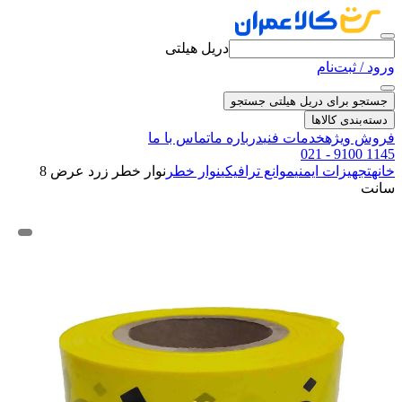
دریل هیلتی
ورود / ثبت‌نام
جستجو برای دریل هیلتی
جستجو
دسته‌بندی کالاها
فروش ویژه
خدمات فنی
درباره ما
تماس با ما
021 - 9100 1145
خانه
تجهیزات ایمنی
موانع ترافیکی
نوار خطر
نوار خطر زرد عرض 8
سانت