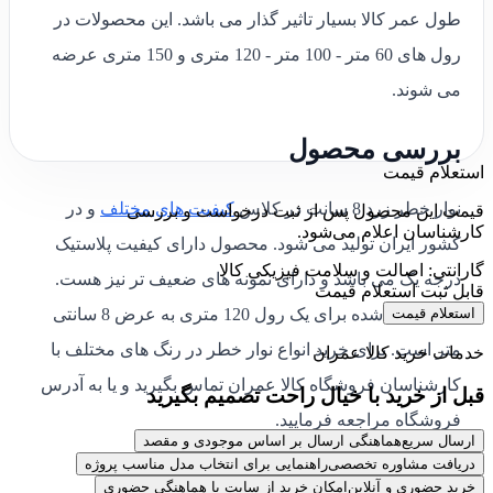
طول عمر کالا بسیار تاثیر گذار می باشد. این محصولات در
رول های 60 متر - 100 متر - 120 متری و 150 متری عرضه
می شوند.
بررسی محصول
استعلام قیمت
نوار خطر زرد 8 سانت در کلاس
کیفیت های مختلف
و در
قیمت این محصول پس از ثبت درخواست و بررسی
کارشناسان اعلام می‌شود.
کشور ایران تولید می شود. محصول دارای کیفیت پلاستیک
گارانتی: اصالت و سلامت فیزیکی کالا
درجه یک می باشد و دارای نمونه های ضعیف تر نیز هست.
قابل ثبت استعلام قیمت
استعلام قیمت
قیمت درج شده برای یک رول 120 متری به عرض 8 سانتی
متر است. برای خرید انواع نوار خطر در رنگ های مختلف با
خدمات خرید کالا عمران
کارشناسان فروشگاه کالا عمران تماس بگیرید و یا به آدرس
قبل از خرید با خیال راحت تصمیم بگیرید
فروشگاه مراجعه فرمایید.
ارسال سریع
هماهنگی ارسال بر اساس موجودی و مقصد
دریافت مشاوره تخصصی
راهنمایی برای انتخاب مدل مناسب پروژه
نمایندگی موانع ایمنی در تهران
خرید حضوری و آنلاین
امکان خرید از سایت یا هماهنگی حضوری