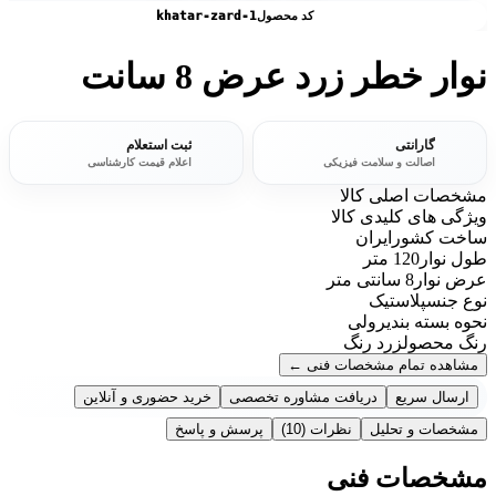
کد محصول
khatar-zard-1
نوار خطر زرد عرض 8 سانت
گارانتی
ثبت استعلام
اصالت و سلامت فیزیکی
اعلام قیمت کارشناسی
مشخصات اصلی کالا
ویژگی های کلیدی کالا
ساخت کشور
ایران
طول نوار
120 متر
عرض نوار
8 سانتی متر
نوع جنس
پلاستیک
نحوه بسته بندی
رولی
رنگ محصول
زرد رنگ
مشاهده تمام مشخصات فنی
←
ارسال سریع
دریافت مشاوره تخصصی
خرید حضوری و آنلاین
مشخصات و تحلیل
نظرات
(10)
پرسش و پاسخ
مشخصات فنی