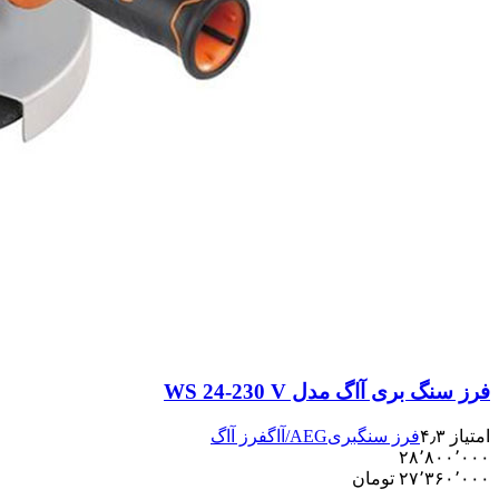
فرز سنگ بری آاگ مدل WS 24-230 V
امتیاز ۴٫۳
فرز سنگبری
AEG/آاگ
فرز آاگ
۲۸٬۸۰۰٬۰۰۰
۲۷٬۳۶۰٬۰۰۰
تومان