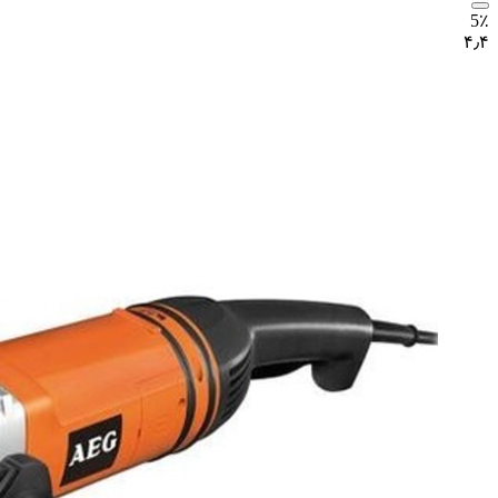
5٪
۴٫۴