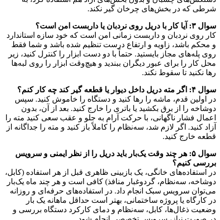
شرطی که در بخش‌های چرخان گیر نکند.
سوال ۳: آیا کار با دریل روی نردبان یا داربست امن است؟
کار روی نردبان و داربست زمانی امن است که خود سازه استاندارد
و محکم باشد، زاویه و ارتفاع درست تنظیم شده باشد و شما فقط
روی پله‌های مجاز بایستید. حتماً با دو دست ابزار را کنترل کنید، زیر
محل کار را برای عبور دیگران ببندید و هیچ‌وقت ابزار را روی لبه‌ها
رها نکنید تا سقوط نکند.
سوال ۴: اگر مته دریل داخل دیوار یا قطعه گیر کند چه کار کنم؟
در اولین قدم، ماشه را رها کنید و دستگاه را خاموش کنید. سپس
دوشاخه را از برق بکشید یا باتری را خارج کنید. بعد از آن، بدون
اعمال فشار ناگهانی، با حرکت آرام به جلو و عقب سعی کنید مته را
آزاد کنید. اگر لازم شد، سه‌نظام را کاملاً باز کنید و مته را جداگانه از
قطعه خارج کنید.
سوال ۵: هر چند وقت یک‌بار باید دریل را از نظر ایمنی و سرویس
بررسی کنیم؟
در استفاده‌های خانگی، یک بازبینی ظاهری قبل از هر استفاده (کابل،
دوشاخه، سه‌نظام، گردوغبار منافذ) کافی است و هر چند ماه یک‌بار
می‌توان سرویس سبک انجام داد. در استفاده‌های حرفه‌ای و روزانه
در کارگاه یا پروژه ساختمانی، بهتر است حداقل ماهانه یک بار
وضعیت ذغال‌ها، کابل، سه‌نظام و دمای کارکرد دستگاه بررسی و
در صورت نیاز، سرویس تخصصی انجام شود.