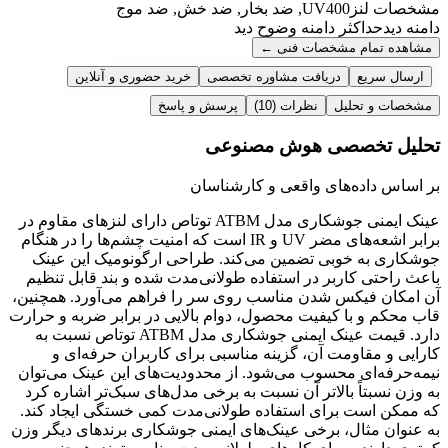
مشخصات لنز
UV400, ضد بخار, ضد خش, ضد موج
دامنه دید
حداکثر دامنه وضوح دید
مشاهده تمام مشخصات فنی
←
ارسال سریع
دریافت مشاوره تخصصی
خرید حضوری و آنلاین
مشخصات و تحلیل
نظرات
(10)
پرسش و پاسخ
تحلیل تخصصی هوش مصنوعی
بر اساس داده‌های واقعی و کارشناسان
عینک ایمنی جوشکاری مدل ATBM توتاص دارای لنزهای مقاوم در
برابر اشعه‌های مضر UV و IR است که امنیت چشم‌ها را در هنگام
جوشکاری به خوبی تضمین می‌کند. طراحی ارگونومیک این عینک
باعث راحتی کاربر در استفاده طولانی‌مدت شده و بند قابل تنظیم
آن امکان فیکس شدن مناسب روی سر را فراهم می‌آورد. همچنین،
قاب محکم و با کیفیت محصول، دوام بالایی در برابر ضربه و حرارت
دارد. قیمت عینک ایمنی جوشکاری مدل ATBM توتاص نسبت به
کارایی و مقاومت آن، گزینه مناسبی برای کاربران حرفه‌ای و
نیمه‌حرفه‌ای محسوب می‌شود. از محدودیت‌های این عینک می‌توان
به وزن نسبتاً بالاتر آن نسبت به برخی مدل‌های سبک‌تر اشاره کرد
که ممکن است برای استفاده طولانی‌مدت کمی خستگی ایجاد کند.
به عنوان مثال، برخی عینک‌های ایمنی جوشکاری برندهای دیگر وزن