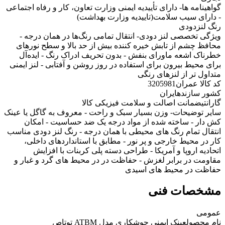
گواهینامه ها
- دارای تأییدیه ایمنی وزارت تعاون، کار و رفاه اجتماعی
- دارای سیب سلامت(تاییدیه وزارت بهداشت)
رنگ لنز
دودی
ویژگی تخصصی لنز دودی
- انتقال تمامی رنگ‌ها در همان درجه -
محافظ چشم از تابش خیره کننده بیش از حد بالا و سطح نورهای
خطرناک اشعه ماورای بنفش - بدون تحریف ادراک رنگ - ایده‌آل
برای محیط بیرون برای استفاده در روز روشن و آفتابی - لنز ایمنی
متداول تر از لنزهای رنگی
کد کالا عمران
3205981
کشور سازنده
ایران
گارانتی
ضمانت اصالت و سلامت فیزیکی کالا
سایر توضیحات
- وزن بسیار سبک و راحت - معروف به گاگل یا عینک
کش دار - ساخته شده از مواد درجه یک ضد حساسیت - امکان
انتقال تمام رنگ های محیطی با همان درجه - رنگ لنز دودی مناسب
کار در محیط خارجی و پر نور - مطابق با استانداردهای داخلی،
اتحادیه اروپا و آمریکا - طراحی دسته پلی کربنات با افزایش
مقاومت در برابر لغزش - حفاظت در در محیط های گرد و غبار و
حفاظت در محیط های اسیدی
مشخصات فنی
عمومی
نام محصول
عینک ایمنی جوشکاری مدل ATBM توتاص