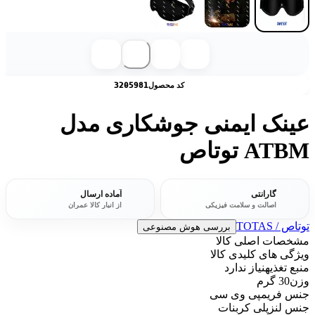
کد محصول
3205981
عینک ایمنی جوشکاری مدل
ATBM توتاص
گارانتی
آماده ارسال
اصالت و سلامت فیزیکی
از انبار کالا عمران
توتاص / TOTAS
بررسی هوش مصنوعی
مشخصات اصلی کالا
ویژگی های کلیدی کالا
منبع تغذیه
نیاز ندارد
وزن
30 گرم
جنس فریم
پی وی سی
جنس لنز
پلی کربنات