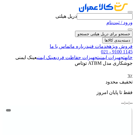
دریل هیلتی
ورود / ثبت‌نام
جستجو برای دریل هیلتی
جستجو
دسته‌بندی کالاها
فروش ویژه
خدمات فنی
درباره ما
تماس با ما
021 - 9100 1145
خانه
تجهیزات ایمنی
تجهیزات حفاظت فردی
عینک ایمنی
عینک ایمنی
جوشکاری مدل ATBM توتاص
3٪
تخفیف محدود
فقط تا پایان امروز
--:--:--