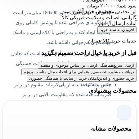
سود شما: ۲۰٬۰۰۰ تومان
این تخفیف
مخصوص خرید آنلاین
است
ابعاد:
ابعاد کلی عینک حدود 180x90 میلی‌متر است
گارانتی: اصالت و سلامت فیزیکی کالا
که به گونه‌ای طراحی شده تا پوشش کاملی روی
آماده ارسال از انبار
افزودن به سبد خرید
چشم‌ها ایجاد کند و به راحتی با کلاه ایمنی و ماسک
خدمات خرید کالا عمران
جوشکاری هم‌خوانی داشته باشد.
قبل از خرید با خیال راحت تصمیم بگیرید
وزن:
وزن این عینک تقریباً 120 گرم است که تعادل
مناسبی روی صورت ایجاد کرده و باعث خستگی
ارسال سریع
هماهنگی ارسال بر اساس موجودی و مقصد
دریافت مشاوره تخصصی
راهنمایی برای انتخاب مدل مناسب پروژه
کمتر در استفاده‌های طولانی مدت می‌شود.
خرید حضوری و آنلاین
امکان خرید از سایت یا هماهنگی حضوری
جنس بدنه/تیغه:
بدنه از پلی‌کربنات مقاوم در برابر
محصولات پیشنهادی
ضربه ساخته شده که مقاومت بالایی در برابر
شوک‌های مکانیکی و حرارت دارد. تیغه شیشه‌ای از
جنس شیشه فیلتر دار با پوشش ضدخش و ضد
اشعه UV است.
محصولات مشابه
پوشش‌ها:
لنزها دارای پوشش ضد خش، ضد اشعه