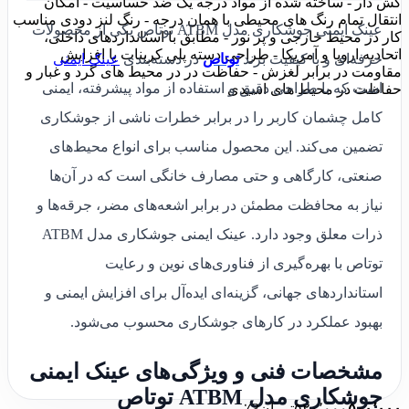
کش دار - ساخته شده از مواد درجه یک ضد حساسیت - امکان
انتقال تمام رنگ های محیطی با همان درجه - رنگ لنز دودی مناسب
عینک ایمنی جوشکاری مدل ATBM توتاص یکی از محصولات
کار در محیط خارجی و پر نور - مطابق با استانداردهای داخلی،
اتحادیه اروپا و آمریکا - طراحی دسته پلی کربنات با افزایش
حرفه‌ای و با کیفیت برند
توتاص
در دسته‌بندی
عینک ایمنی
مقاومت در برابر لغزش - حفاظت در در محیط های گرد و غبار و
است که با طراحی دقیق و استفاده از مواد پیشرفته، ایمنی
حفاظت در محیط های اسیدی
کامل چشمان کاربر را در برابر خطرات ناشی از جوشکاری
تضمین می‌کند. این محصول مناسب برای انواع محیط‌های
صنعتی، کارگاهی و حتی مصارف خانگی است که در آن‌ها
نیاز به محافظت مطمئن در برابر اشعه‌های مضر، جرقه‌ها و
ذرات معلق وجود دارد. عینک ایمنی جوشکاری مدل ATBM
توتاص با بهره‌گیری از فناوری‌های نوین و رعایت
استانداردهای جهانی، گزینه‌ای ایده‌آل برای افزایش ایمنی و
بهبود عملکرد در کارهای جوشکاری محسوب می‌شود.
مشخصات فنی و ویژگی‌های عینک ایمنی
جوشکاری مدل ATBM توتاص
۵۰۰٬۰۰۰
۵۲۰٬۰۰۰
تومان
3٪