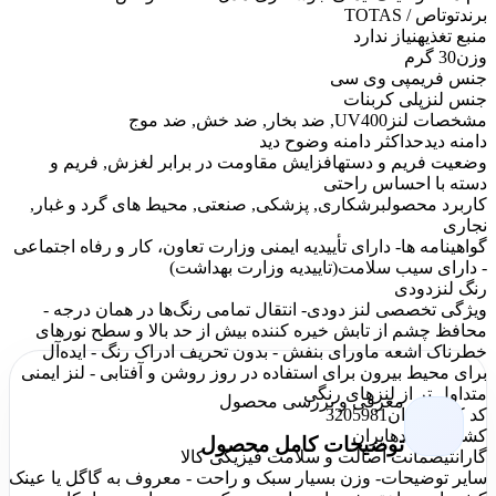
برند
توتاص / TOTAS
منبع تغذیه
نیاز ندارد
وزن
30 گرم
جنس فریم
پی وی سی
جنس لنز
پلی کربنات
مشخصات لنز
UV400, ضد بخار, ضد خش, ضد موج
دامنه دید
حداکثر دامنه وضوح دید
وضعیت فریم و دسته
افزایش مقاومت در برابر لغزش, فریم و
دسته با احساس راحتی
کاربرد محصول
برشکاری, پزشکی, صنعتی, محیط های گرد و غبار,
نجاری
گواهینامه ها
- دارای تأییدیه ایمنی وزارت تعاون، کار و رفاه اجتماعی
- دارای سیب سلامت(تاییدیه وزارت بهداشت)
رنگ لنز
دودی
ویژگی تخصصی لنز دودی
- انتقال تمامی رنگ‌ها در همان درجه -
محافظ چشم از تابش خیره کننده بیش از حد بالا و سطح نورهای
خطرناک اشعه ماورای بنفش - بدون تحریف ادراک رنگ - ایده‌آل
برای محیط بیرون برای استفاده در روز روشن و آفتابی - لنز ایمنی
متداول تر از لنزهای رنگی
معرفی و بررسی محصول
کد کالا عمران
3205981
کشور سازنده
ایران
توضیحات کامل محصول
گارانتی
ضمانت اصالت و سلامت فیزیکی کالا
سایر توضیحات
- وزن بسیار سبک و راحت - معروف به گاگل یا عینک