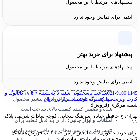
پیشنهادهای مرتبط با این محصول
ماوراء بنفش (UV400) و فیلتر IR برای محافظت از
چشم‌ها در برابر اشعه‌های مضر ناشی از جوشکاری
آیتمی برای نمایش وجود ندارد
و حرارت بالا هستند.
نوع دسته و طراحی ارگونومیک:
دسته‌های
انعطاف‌پذیر با پوشش نرم و طراحی ارگونومیک که
پیشنهاد برای خرید بهتر
فشار به نقاط حساس صورت را کاهش داده و
پیشنهادهای مرتبط با این محصول
امکان استفاده راحت و بدون لغزش را فراهم
می‌کند.
آیتمی برای نمایش وجود ندارد
فناوری ساخت:
تولید با فناوری قالب‌گیری تزریقی
021-9100 1145
ساعت پاسخگویی شنبه تا پنجشنبه ۹ تا ۱۸
کاتالوگ و
کارت ویزیت
تنها کاتالوگ هوشمند ابزار در ایران
پیشرفته که باعث استحکام و دوام بیشتر محصول
شعبه مرکزی (فروش):
شده و تضمین کننده کیفیت بالای ساخت است.
تهران، خ حافظ، خیابان سرهنگ سخایی، کوچه سادات شریف، پلاک
امکانات و ابزار جانبی:
دارای بند قابل تنظیم برای
۱۱
تثبیت بهتر روی سر، پدهای نرم داخلی جهت راحتی
برای خرید حضوری، لطفاً پیش از مراجعه با تیم فروش هماهنگ
کنید تا موجودی و زمان بازدید آماده باشد.