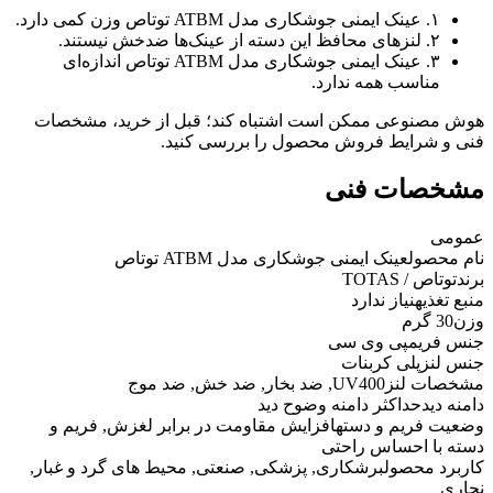
۱. عینک ایمنی جوشکاری مدل ATBM توتاص وزن کمی دارد.
۲. لنزهای محافظ این دسته از عینک‌ها ضدخش نیستند.
۳. عینک ایمنی جوشکاری مدل ATBM توتاص اندازه‌ای
مناسب همه ندارد.
هوش مصنوعی ممکن است اشتباه کند؛ قبل از خرید، مشخصات
فنی و شرایط فروش محصول را بررسی کنید.
مشخصات فنی
عمومی
نام محصول
عینک ایمنی جوشکاری مدل ATBM توتاص
برند
توتاص / TOTAS
منبع تغذیه
نیاز ندارد
وزن
30 گرم
جنس فریم
پی وی سی
جنس لنز
پلی کربنات
مشخصات لنز
UV400, ضد بخار, ضد خش, ضد موج
دامنه دید
حداکثر دامنه وضوح دید
وضعیت فریم و دسته
افزایش مقاومت در برابر لغزش, فریم و
دسته با احساس راحتی
کاربرد محصول
برشکاری, پزشکی, صنعتی, محیط های گرد و غبار,
نجاری