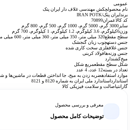
عمومی
نام محصول
چکش مهندسی غلاف دار ایران پتک
برند
ایران پتک/IRAN POTK
کد کالاعمران
70899
سایز
3000 گرم، 5000 گرم، 1000 گرم، 500 گرم، 800 گرم
وزن
6کیلوگرم، 3.6 کیلوگرم، 1.2 کیلوگرم، 1 کیلوگرم، 700 گرم
سطح مقطع
320 میلی متر، 350 میلی متر، 360 میلی متر، 600 میلی متر، 800 میلی متر
جنس دسته
چوب زبان گنجشک
جنس غلاف
فلزی سخت کاری شده
جنس وزنه‌ها
فولاد کربنی
میخ‌کش
ندارد
شکل سطح مقطع
مربع شکل
تعداد در بسته
12 عدد، 4 عدد
موارد استفاده
ضربه زدن به میخ، جا انداختن قطعات در ماشین‌ها و ش
استاندارد
استاندارد ملی ایران به شماره 8120 و 8121
گارانتی
اصالت و سلامت فیزیکی کالا
معرفی و بررسی محصول
توضیحات کامل محصول