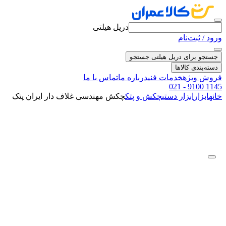
دریل هیلتی
ورود / ثبت‌نام
جستجو برای دریل هیلتی
جستجو
دسته‌بندی کالاها
فروش ویژه
خدمات فنی
درباره ما
تماس با ما
021 - 9100 1145
خانه
ابزار
ابزار دستی
چکش و پتک
چکش مهندسی غلاف دار ایران پتک