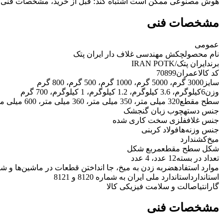
هوش مصنوعی ممکن است اشتباه کند؛ قبل از خرید، مشخصات فنی 
مشخصات فنی
عمومی
نام محصول
چکش مهندسی غلاف دار ایران پتک
برند
ایران پتک/IRAN POTK
کد کالاعمران
70899
سایز
3000 گرم، 5000 گرم، 1000 گرم، 500 گرم، 800 گرم
وزن
6کیلوگرم، 3.6 کیلوگرم، 1.2 کیلوگرم، 1 کیلوگرم، 700 گرم
سطح مقطع
320 میلی متر، 350 میلی متر، 360 میلی متر، 600 میلی متر، 800 میلی متر
جنس دسته
چوب زبان گنجشک
جنس غلاف
فلزی سخت کاری شده
جنس وزنه‌ها
فولاد کربنی
میخ‌کش
ندارد
شکل سطح مقطع
مربع شکل
تعداد در بسته
12 عدد، 4 عدد
موارد استفاده
ضربه زدن به میخ، جا انداختن قطعات در ماشین‌ها و ش
استاندارد
استاندارد ملی ایران به شماره 8120 و 8121
گارانتی
اصالت و سلامت فیزیکی کالا
مشخصات فنی