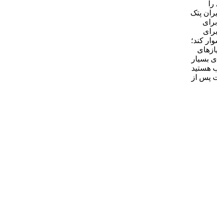
را
ران پتک
برای
برای
ار کند؛
ازهای
ی بسیار
ب هستید
ت پس از