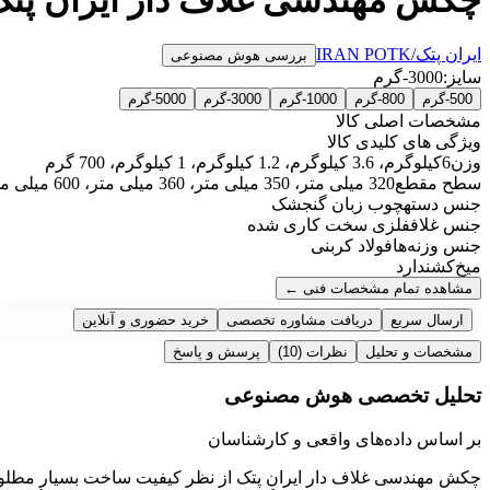
ایران پتک/IRAN POTK
بررسی هوش مصنوعی
سایز:
3000-گرم
500-گرم
800-گرم
1000-گرم
3000-گرم
5000-گرم
مشخصات اصلی کالا
ویژگی های کلیدی کالا
وزن
6کیلوگرم، 3.6 کیلوگرم، 1.2 کیلوگرم، 1 کیلوگرم، 700 گرم
سطح مقطع
320 میلی متر، 350 میلی متر، 360 میلی متر، 600 میلی متر، 800 میلی متر
جنس دسته
چوب زبان گنجشک
جنس غلاف
فلزی سخت کاری شده
جنس وزنه‌ها
فولاد کربنی
میخ‌کش
ندارد
مشاهده تمام مشخصات فنی
←
ارسال سریع
دریافت مشاوره تخصصی
خرید حضوری و آنلاین
مشخصات و تحلیل
نظرات
(10)
پرسش و پاسخ
تحلیل تخصصی هوش مصنوعی
بر اساس داده‌های واقعی و کارشناسان
چکش مهندسی غلاف دار ایران پتک از نظر کیفیت ساخت بسیار مطلوب ا