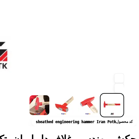
کد محصول
sheathed engineering hammer Iran Potk
چکش مهندسی غلاف دار ایران پت