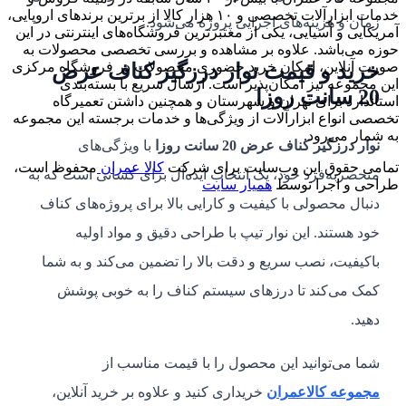
خدمات ابزارآلات تخصصی و ۱۰ هزار کالا از برترین برندهای اروپایی،
زمان و هزینه‌های اجرایی پروژه می‌شود.
آمریکایی و آسیایی، یکی از معتبرترین فروشگاه‌های اینترنتی در این
حوزه می‌باشد. علاوه بر مشاهده و بررسی تخصصی محصولات به
صورت آنلاین، امکان خرید حضوری محصولات در فروشگاه مرکزی
خرید و قیمت نوار درزگیر کناف عرض
این مجموعه نیز امکان‌پذیر است. ارسال سریع با بسته‌بندی
20 سانت روزا
استاندارد برای تهران و شهرستان و همچنین داشتن تعمیرگاه
تخصصی انواع ابزارآلات از ویژگی‌ها و خدمات برجسته این مجموعه
به شمار می‌رود.
نوار درزگیر کناف عرض 20 سانت روزا
با ویژگی‌های
تمامی حقوق این وب‌سایت برای شرکت
کالا عمران
محفوظ است،
منحصربه‌فرد خود، یک انتخاب ایده‌آل برای کسانی است که به
طراحی و اجرا توسط
همیار سایت
دنبال محصولی با کیفیت و کارایی بالا برای پروژه‌های کناف
خود هستند. این نوار تیپ با طراحی دقیق و مواد اولیه
باکیفیت، نصب سریع و دقت بالا را تضمین می‌کند و به شما
کمک می‌کند تا درزهای سیستم کناف را به خوبی پوشش
دهید.
شما می‌توانید این محصول را با قیمت مناسب از
مجموعه کالاعمران
خریداری کنید و علاوه بر خرید آنلاین،