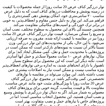
نوار درزگیر کناف عرض 20 سانت روزا از جمله محصولات با کیفیت
در زمینه پوشش و محافظت درزهای کناف است که به دلیل عرض
مناسب ۲۰ سانتی‌متری خود، امکان پوشش دهی گسترده‌تری را
فراهم می‌کند. این نوار به دلیل جنس مقاوم و انعطاف‌پذیر، به خوبی
در برابر ترک خوردگی و آسیب‌های مکانیکی مقاومت می‌کند.
همچنین چسبندگی بالای این محصول به سطوح مختلف، نصب آسان
و سریع را ممکن می‌سازد. قیمت نوار درزگیر کناف عرض 20 سانت
روزا نیز در مقایسه با کیفیت ارائه شده، مقرون به صرفه ارزیابی
می‌شود. با این حال، یکی از محدودیت‌های این نوار درزگیر، وزن
نسبتاً بالاتر آن نسبت به نمونه‌های نازک‌تر است که ممکن است در
پروژه‌هایی با محدودیت حمل و نقل، کمی مشکل ایجاد کند؛ برای
مثال، نوارهای عرض ۱۰ سانت معمولاً سبک‌تر و حمل آنها آسان‌تر
است. نکته دیگر این است که این محصول برای سطوح بسیار
ناهموار یا دارای انحناهای شدید، به اندازه برخی نوارهای انعطاف‌پذیر
ویژه مناسب نیست و ممکن است نیاز به اصلاحات بیشتری حین
نصب داشته باشد. این موارد می‌تواند در مقایسه با نوارهای
تخصصی‌تر، کمی وقت‌گیر باشد. در مجموع، نوار درزگیر کناف
عرض 20 سانت روزا با ویژگی‌های مثبت خود مانند عرض مناسب،
مقاومت بالا و قیمت مناسب، گزینه خوبی برای پروژه‌های کناف
معمولی به شمار می‌آید. اگر به دنبال نوار درزگیری با پوشش وسیع
و نصب آسان هستید، این محصول انتخاب مناسبی است؛ اما در
پروژه‌های خاص با نیازهای حمل و نصب متفاوت، بهتر است
نمونه‌های دیگر را هم بررسی کنید. فروشگاه کالا عمران این