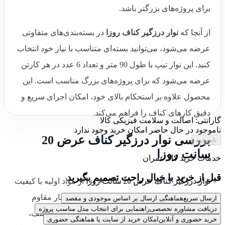
برای پروژه‌های بزرگتر باشد.
از آنجا که
نوار درزگیر کناف روزا
در بسته‌بندی‌های متفاوتی
عرضه می‌شود، می‌توانید بسته‌ای متناسب با نیاز خود انتخاب
کنید. این نوار تیپ با طول 90 متر و تعداد 6 عدد در هر کارتن
عرضه می‌شود که برای پروژه‌های بزرگ مناسب است. این
محصول علاوه بر استحکام بالای خود، امکان اجرای سریع و
دقیق کارهای کناف را فراهم می‌کند.
گارانتی: اصالت و سلامت فیزیکی کالا
ناموجود
در حال حاضر امکان خرید وجود ندارد
بررسی نوار درزگیر کناف عرض 20
ناموجود
سانت روزا
خدمات خرید کالا عمران
قبل از خرید با خیال راحت تصمیم بگیرید
نوار درزگیر کناف عرض 20 سانت روزا
از مواد اولیه با کیفیت
بالا ساخته شده است که در برابر رطوبت و فشار مقاوم
ارسال سریع
هماهنگی ارسال بر اساس موجودی و مقصد
دریافت مشاوره تخصصی
راهنمایی برای انتخاب مدل مناسب پروژه
است. این ویژگی باعث می‌شود که در پروژه‌های مختلف،
خرید حضوری و آنلاین
امکان خرید از سایت یا هماهنگی حضوری