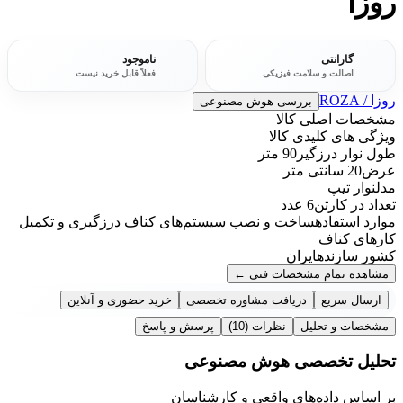
روزا
گارانتی
ناموجود
اصالت و سلامت فیزیکی
فعلاً قابل خرید نیست
روزا / ROZA
بررسی هوش مصنوعی
مشخصات اصلی کالا
ویژگی های کلیدی کالا
طول نوار درزگیر
90 متر
عرض
20 سانتی متر
مدل
نوار تیپ
تعداد در کارتن
6 عدد
موارد استفاده
ساخت و نصب سیستم‌های کناف درزگیری و تکمیل
کارهای کناف
کشور سازنده
ایران
مشاهده تمام مشخصات فنی
←
ارسال سریع
دریافت مشاوره تخصصی
خرید حضوری و آنلاین
مشخصات و تحلیل
نظرات
(10)
پرسش و پاسخ
تحلیل تخصصی هوش مصنوعی
بر اساس داده‌های واقعی و کارشناسان