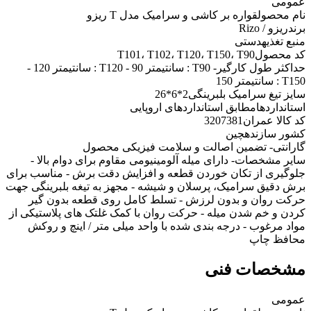
عمومی
نام محصول
قواره بر کاشی و سرامیک مدل T ریزو
برند
ریزو / Rizo
منبع تغذیه
دستی
کد محصول
T101، T102، T120، T150، T90
حداکثر طول کارگیر
- T90 : سانتیمتر 90 - T120 : سانتیمتر 120 -
T150 : سانتیمتر 150
سایز تیغ سرامیک بلبرینگی
2*6*26
استانداردها
مطابق استانداردهای اروپایی
کد کالا عمران
3207381
کشور سازنده
چین
گارانتی
- تضمین اصالت و سلامت فیزیکی محصول
سایر مشخصات
- دارای میله آلومینیومی مقاوم برای دوام بالا -
جلوگیری از تکان خوردن قطعه و افزایش دقت برش - مناسب برای
برش دقیق سرامیک، پرسلان و شیشه - مجهز به تیغه بلبرینگی جهت
حرکت روان و بدون لرزش - تسلط کامل روی قطعه بدون گیر
کردن و خم شدن میله - حرکت روان با کمک غلتک های پلاستیکی از
مواد مرغوب - درجه بندی شده با واحد میلی متر / اینچ و روکش
محافظ چاپ
مشخصات فنی
عمومی