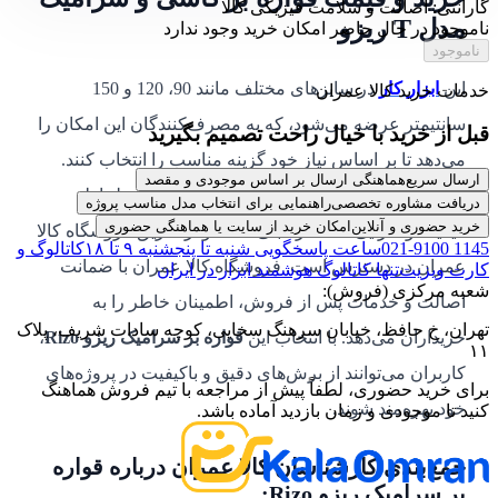
گارانتی: اصالت و سلامت فیزیکی کالا
مدل T ریزو
ناموجود
در حال حاضر امکان خرید وجود ندارد
ناموجود
این
ابزار کار
در سایزهای مختلف مانند 90، 120 و 150
خدمات خرید کالا عمران
سانتیمتر عرضه می‌شود، که به مصرف‌کنندگان این امکان را
قبل از خرید با خیال راحت تصمیم بگیرید
می‌دهد تا بر اساس نیاز خود گزینه مناسب را انتخاب کنند.
ارسال سریع
هماهنگی ارسال بر اساس موجودی و مقصد
قیمت قواره بر کاشی و سرامیک مدل T ریزو
به لحاظ
دریافت مشاوره تخصصی
راهنمایی برای انتخاب مدل مناسب پروژه
خرید حضوری و آنلاین
امکان خرید از سایت یا هماهنگی حضوری
کیفیت و کارایی، کاملاً رقابتی است و از طریق فروشگاه کالا
021-9100 1145
ساعت پاسخگویی شنبه تا پنجشنبه ۹ تا ۱۸
کاتالوگ و
عمران در دسترس است. فروشگاه کالا عمران با ضمانت
کارت ویزیت
تنها کاتالوگ هوشمند ابزار در ایران
شعبه مرکزی (فروش):
اصالت و خدمات پس از فروش، اطمینان خاطر را به
تهران، خ حافظ، خیابان سرهنگ سخایی، کوچه سادات شریف، پلاک
خریداران می‌دهد. با انتخاب این
قواره بر سرامیک ریزو Rizo
،
۱۱
کاربران می‌توانند از برش‌های دقیق و باکیفیت در پروژه‌های
برای خرید حضوری، لطفاً پیش از مراجعه با تیم فروش هماهنگ
خود بهره‌مند شوند.
کنید تا موجودی و زمان بازدید آماده باشد.
جمع‌بندی کارشناسان کالا عمران درباره قواره
بر سرامیک ریزو Rizo: