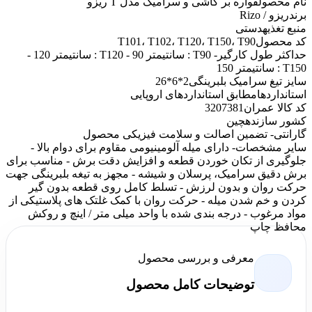
نام محصول
قواره بر کاشی و سرامیک مدل T ریزو
برند
ریزو / Rizo
منبع تغذیه
دستی
کد محصول
T101، T102، T120، T150، T90
حداکثر طول کارگیر
- T90 : سانتیمتر 90 - T120 : سانتیمتر 120 -
T150 : سانتیمتر 150
سایز تیغ سرامیک بلبرینگی
2*6*26
استانداردها
مطابق استانداردهای اروپایی
کد کالا عمران
3207381
کشور سازنده
چین
گارانتی
- تضمین اصالت و سلامت فیزیکی محصول
سایر مشخصات
- دارای میله آلومینیومی مقاوم برای دوام بالا -
جلوگیری از تکان خوردن قطعه و افزایش دقت برش - مناسب برای
برش دقیق سرامیک، پرسلان و شیشه - مجهز به تیغه بلبرینگی جهت
حرکت روان و بدون لرزش - تسلط کامل روی قطعه بدون گیر
کردن و خم شدن میله - حرکت روان با کمک غلتک های پلاستیکی از
مواد مرغوب - درجه بندی شده با واحد میلی متر / اینچ و روکش
محافظ چاپ
معرفی و بررسی محصول
توضیحات کامل محصول