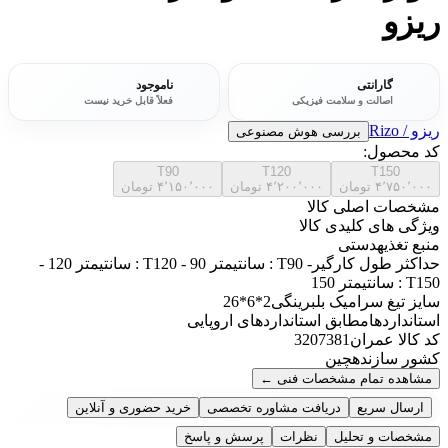
ریزو
گارانتی
ناموجود
اصالت و سلامت فیزیکی
فعلاً قابل خرید نیست
ریزو / Rizo
بررسی هوش مصنوعی
کد محصول:
T90
T120
T150
۴٬۷۵۰٬۰۰۰
تومان
۴٬۲۰۰٬۰۰۰
تومان
۴٬۱۵۰٬۰۰۰
تومان
مشخصات اصلی کالا
ویژگی های کلیدی کالا
منبع تغذیه
دستی
حداکثر طول کارگیر
- T90 : سانتیمتر 90 - T120 : سانتیمتر 120 -
T150 : سانتیمتر 150
سایز تیغ سرامیک بلبرینگی
2*6*26
استانداردها
مطابق استانداردهای اروپایی
کد کالا عمران
3207381
کشور سازنده
چین
مشاهده تمام مشخصات فنی
←
ارسال سریع
دریافت مشاوره تخصصی
خرید حضوری و آنلاین
مشخصات و تحلیل
نظرات
پرسش و پاسخ