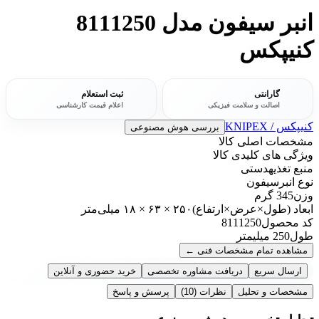
انبر سیفون مدل 8111250
کنیپکس
گارانتی
ثبت استعلام
اصالت و سلامت فیزیکی
اعلام قیمت کارشناسی
کنیپکس / KNIPEX
بررسی هوش مصنوعی
مشخصات اصلی کالا
ویژگی های کلیدی کالا
منبع تغذیه
دستی
نوع انبر
سیفون
وزن
345 گرم
ابعاد (طول×عرض×ارتفاع)
۲۵۰ × ۶۳ × ۱۸ میلی‌متر
کد محصول
8111250
طول
250 میلیمتر
مشاهده تمام مشخصات فنی
←
ارسال سریع
دریافت مشاوره تخصصی
خرید حضوری و آنلاین
مشخصات و تحلیل
نظرات
(10)
پرسش و پاسخ