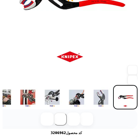
کد محصول
3206962