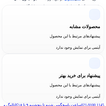
8111250 کنیپکس
ابزاری ضروری برای هر کارگاه و
متخصصی است که با اتصالات تیوبی و فیلترهای روغن کار
می‌کند. طراحی دقیق و قابلیت تنظیم آسان این انبر، کارایی
محصولات مشابه
آن را افزایش می‌دهد و استفاده از آن را راحت می‌سازد.
پیشنهادهای مرتبط با این محصول
وجود سطح پلاستیکی مخصوص برای سطوح حساس نیز به
حفظ کیفیت و جلوگیری از آسیب به اتصالات کمک می‌کند. در
آیتمی برای نمایش وجود ندارد
مجموع، این
انبر سیفون کنیپکس 8111250 سایز ۲۵۰ میلیمتر
یک انتخاب مطمئن و کارآمد برای پروژه‌های مختلف به شمار
می‌رود.
پیشنهاد برای خرید بهتر
پیشنهادهای مرتبط با این محصول
آیتمی برای نمایش وجود ندارد
021-9100 1145
ساعت پاسخگویی شنبه تا پنجشنبه ۹ تا ۱۸
کاتالوگ و