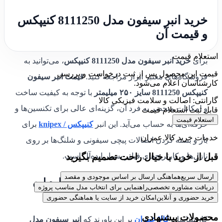
خرید انبر سیفون مدل 8111250 کنیپکس
و قیمت آن
استعلام قیمت
برای
خرید انبر سیفون مدل 8111250 کنیپکس
، می‌توانید به
قیمت این محصول پس از ثبت درخواست و بررسی
فروشگاه‌های معتبر ابزار مراجعه کنید.
قیمت انبر سیفون
کارشناسان اعلام می‌شود.
کنیپکس 8111250 سایز ۲۵۰ میلیمتر
با توجه به کیفیت ساخت
گارانتی: اصالت و سلامت فیزیکی کالا
و امکانات منحصر به فرد آن، گزینه‌ای عالی برای تکنسین‌ها و
قابل ثبت استعلام قیمت
استعلام قیمت
حرفه‌ای‌ها به حساب می‌آید. این انبر
کنیپکس / knipex
برای
خدمات خرید کالا عمران
باز و بسته کردن اتصالات پیچی سیفونی و شلنگ‌ها بر روی
قبل از خرید با خیال راحت تصمیم بگیرید
نازل‌ها و کارتریج‌های فیلتر بسیار ایده‌آل است.
ارسال سریع
هماهنگی ارسال بر اساس موجودی و مقصد
جمع‌بندی کارشناسان کالا عمران درباره این
دریافت مشاوره تخصصی
راهنمایی برای انتخاب مدل مناسب پروژه
محصول:
خرید حضوری و آنلاین
امکان خرید از سایت یا هماهنگی حضوری
محصولات پیشنهادی
کارشناسان
کالا عمران
بر این باورند که
انبر سیفون مدل