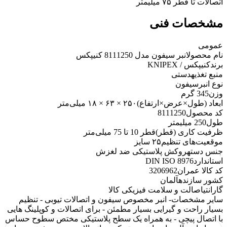
اتصالات تا قطر ۷۵ میلیمتر
مشخصات فنی
عمومی
نام محصول
انبر سیفون مدل 8111250 کنیپکس
برند
کنیپکس / KNIPEX
منبع تغذیه
دستی
نوع انبر
سیفون
وزن
345 گرم
ابعاد (طول×عرض×ارتفاع)
۲۵۰ × ۶۳ × ۱۸ میلی‌متر
کد محصول
8111250
طول
250 میلیمتر
ظرفیت کاری (قطر)
قطر 10 تا 75 میلی‌متر
موقعیت‌های تنظیم
۲۵ سایز
جنس دسته
روکش پلاستیکی ضد لغزش
استاندارد
DIN ISO 8976
کد کالا عمران
3206962
کشور سازنده
آلمان
گارانتی
اصالت و سلامت فیزیکی کالا
سایر مشخصات
- انبر مخصوص سیفون و اتصالات تیوبی - تنظیم
بسیار راحت و گیرایی بسیار مطمئن - برای اتصالات و کوپلینگ هایی
با اتصال پیچی - به همراه یک سطح پلاستیکی مختص سطوح حساس