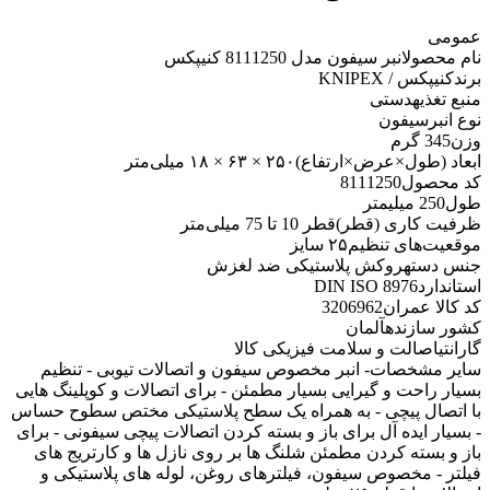
عمومی
نام محصول
انبر سیفون مدل 8111250 کنیپکس
برند
کنیپکس / KNIPEX
منبع تغذیه
دستی
نوع انبر
سیفون
وزن
345 گرم
ابعاد (طول×عرض×ارتفاع)
۲۵۰ × ۶۳ × ۱۸ میلی‌متر
کد محصول
8111250
طول
250 میلیمتر
ظرفیت کاری (قطر)
قطر 10 تا 75 میلی‌متر
موقعیت‌های تنظیم
۲۵ سایز
جنس دسته
روکش پلاستیکی ضد لغزش
استاندارد
DIN ISO 8976
کد کالا عمران
3206962
کشور سازنده
آلمان
گارانتی
اصالت و سلامت فیزیکی کالا
سایر مشخصات
- انبر مخصوص سیفون و اتصالات تیوبی - تنظیم
بسیار راحت و گیرایی بسیار مطمئن - برای اتصالات و کوپلینگ هایی
با اتصال پیچی - به همراه یک سطح پلاستیکی مختص سطوح حساس
- بسیار ایده آل برای باز و بسته کردن اتصالات پیچی سیفونی - برای
باز و بسته کردن مطمئن شلنگ ها بر روی نازل ها و کارتریج های
فیلتر - مخصوص سیفون، فیلترهای روغن، لوله های پلاستیکی و