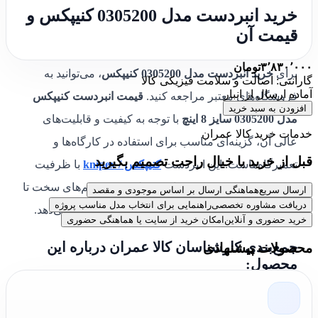
خرید انبردست مدل 0305200 کنیپکس و
قیمت آن
۳٬۸۳۰٬۰۰۰
تومان
برای
خرید انبردست مدل 0305200 کنیپکس
، می‌توانید به
گارانتی: اصالت و سلامت فیزیکی کالا
آماده ارسال از انبار
فروشگاه‌های معتبر مراجعه کنید.
قیمت انبردست کنیپکس
افزودن به سبد خرید
مدل 0305200 سایز 8 اینچ
با توجه به کیفیت و قابلیت‌های
خدمات خرید کالا عمران
عالی آن، گزینه‌ای مناسب برای استفاده در کارگاه‌ها و
قبل از خرید با خیال راحت تصمیم بگیرید
تعمیرگاه‌هاست. این انبردست
کنیپکس / knipex
با ظرفیت
برش سیم‌های نیمه‌سخت تا ۳.۸ میلی‌متر و سیم‌های سخت تا
ارسال سریع
هماهنگی ارسال بر اساس موجودی و مقصد
دریافت مشاوره تخصصی
راهنمایی برای انتخاب مدل مناسب پروژه
۲.۵ میلی‌متر، کارایی بالایی را در اختیار کاربر قرار می‌دهد.
خرید حضوری و آنلاین
امکان خرید از سایت یا هماهنگی حضوری
جمع‌بندی کارشناسان کالا عمران درباره این
محصولات پیشنهادی
محصول:
کارشناسان
کالا عمران
معتقدند که
انبردست مدل 0305200