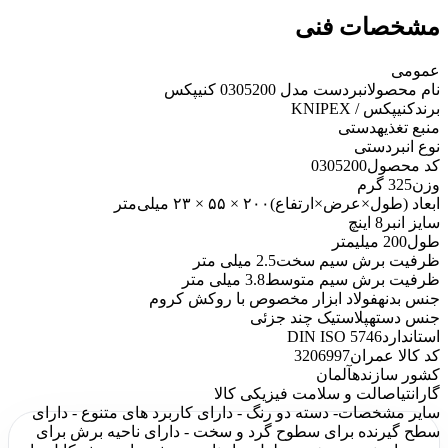
مشخصات فنی
عمومی
نام محصول
انبردست مدل 0305200 کنیپکس
برند
کنیپکس / KNIPEX
منبع تغذیه
دستی
نوع انبر
دستی
کد محصول
0305200
وزن
325 گرم
ابعاد (طول×عرض×ارتفاع)
۲۰۰ × ۵۵ × ۲۳ میلی‌متر
سایز انبر
8 اینچ
طول
200 میلیمتر
ظرفیت برش سیم سخت
2.5 میلی متر
ظرفیت برش سیم متوسط
3.8 میلی متر
جنس بدنه
فولاد ابزار مخصوص با روکش کروم
جنس دسته
پلاستیک چند جزئی
استاندارد
DIN ISO 5746
کد کالا عمران
3206997
کشور سازنده
آلمان
گارانتی
اصالت و سلامت فیزیکی کالا
سایر مشخصات
- دسته دو رنگ - دارای کاربرد های متنوع - دارای
سطح گیرنده برای سطوح گرد و سخت - دارای ناحیه برش برای