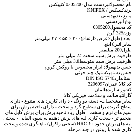
نام محصول
انبردست مدل 0305200 کنیپکس
برند
کنیپکس / KNIPEX
منبع تغذیه
دستی
نوع انبر
دستی
کد محصول
0305200
وزن
325 گرم
ابعاد (طول×عرض×ارتفاع)
۲۰۰ × ۵۵ × ۲۳ میلی‌متر
سایز انبر
8 اینچ
طول
200 میلیمتر
ظرفیت برش سیم سخت
2.5 میلی متر
ظرفیت برش سیم متوسط
3.8 میلی متر
جنس بدنه
فولاد ابزار مخصوص با روکش کروم
جنس دسته
پلاستیک چند جزئی
استاندارد
DIN ISO 5746
کد کالا عمران
3206997
کشور سازنده
آلمان
گارانتی
اصالت و سلامت فیزیکی کالا
سایر مشخصات
- دسته دو رنگ - دارای کاربرد های متنوع - دارای
سطح گیرنده برای سطوح گرد و سخت - دارای ناحیه برش برای
سیم های نرم و سخت - طول زیاد ناحیه برش برای برش کابل های
ضخیم تر - سخت کاری لبه های برش دهنده به شیوه القایی - سختی
لبه های برش حدود ۶۰ HRC (سختی راکول) - آهنگری شده وسخت
کاری شده با روغن در چند مرحله