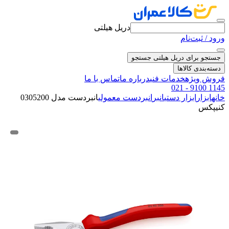
دریل هیلتی
ورود / ثبت‌نام
جستجو برای دریل هیلتی
جستجو
دسته‌بندی کالاها
فروش ویژه
خدمات فنی
درباره ما
تماس با ما
021 - 9100 1145
خانه
ابزار
ابزار دستی
انبر
انبردست معمولی
انبردست مدل 0305200
کنیپکس