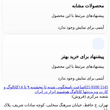
کنیپکس
ابزاری بسیار کارآمد و با طراحی مناسب است. این
محصولات مشابه
انبردست با طراحی ارگونومیک و دسته دو رنگ، استفاده
پیشنهادهای مرتبط با این محصول
راحتی را فراهم می‌کند و از خستگی در هنگام کار طولانی
مدت جلوگیری می‌کند. علاوه بر این، سختی بالای تیغه‌ها و
آیتمی برای نمایش وجود ندارد
کیفیت ساخت بالا، این محصول را برای پروژه‌های صنعتی و
حرفه‌ای مناسب می‌سازد. به طور کلی، این
انبردست
کنیپکس مدل 0305200 سایز 8 اینچ
انتخابی مطمئن برای هر
پیشنهاد برای خرید بهتر
کاربر حرفه‌ای است.
پیشنهادهای مرتبط با این محصول
آیتمی برای نمایش وجود ندارد
021-9100 1145
ساعت پاسخگویی شنبه تا پنجشنبه ۹ تا ۱۸
کاتالوگ و
کارت ویزیت
تنها کاتالوگ هوشمند ابزار در ایران
شعبه مرکزی (فروش):
تهران، خ حافظ، خیابان سرهنگ سخایی، کوچه سادات شریف، پلاک
۱۱