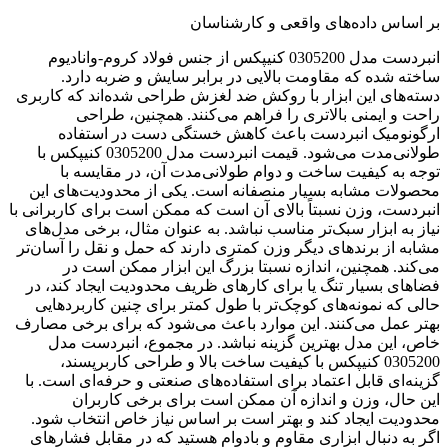
بر اساس داده‌های واقعی و کارشناسان
انبردست مدل 0305200 کنیپکس از جنس فولاد کروم-وانادیوم
ساخته شده که مقاومت بالایی در برابر سایش و ضربه دارد.
دسته‌های این ابزار با روکش ضد لغزش طراحی شده‌اند که کاربری
راحت و ایمنی بالاتری را فراهم می‌کنند. همچنین، طراحی
ارگونومیک انبردست باعث کاهش خستگی دست در استفاده
طولانی‌مدت می‌شود. قیمت انبردست مدل 0305200 کنیپکس با
توجه به کیفیت ساخت و دوام طولانی‌مدت آن، در مقایسه با
محصولات مشابه بسیار منصفانه است. یکی از محدودیت‌های این
انبردست، وزن نسبتاً بالای آن است که ممکن است برای کاربرانی با
نیاز به ابزار سبک‌تر مناسب نباشد. به عنوان مثال، برخی مدل‌های
مشابه از برندهای دیگر وزن کمتری دارند که حمل و نقل را آسان‌تر
می‌کند. همچنین، اندازه نسبتا بزرگ این ابزار ممکن است در
فضاهای بسیار تنگ یا برای کارهای ظریف محدودیت ایجاد کند، در
حالی که نمونه‌های کوچک‌تر با طول کمتر برای چنین کاربردهایی
بهتر عمل می‌کنند. این موارد باعث می‌شود که برای برخی مصارف
خاص، این مدل بهترین گزینه نباشد. در مجموع، انبردست مدل
0305200 کنیپکس با کیفیت ساخت بالا و طراحی کاربرپسند،
گزینه‌ای قابل اعتماد برای استفاده‌های صنعتی و حرفه‌ای است. با
این حال، وزن و اندازه آن ممکن است برای برخی کاربران
محدودیت ایجاد کند و بهتر است بر اساس نیاز خاص انتخاب شود.
اگر به دنبال ابزاری مقاوم و بادوام هستید که در مقابل فشارهای