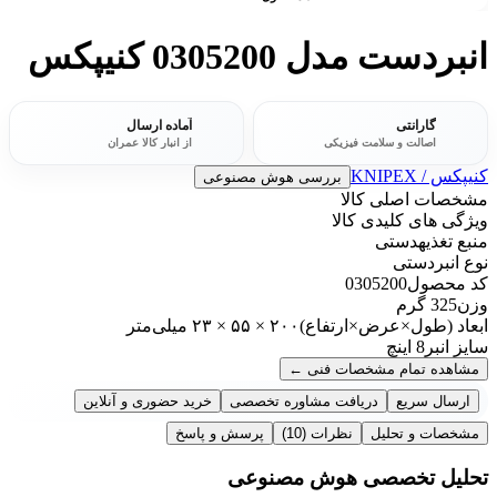
انبردست مدل 0305200 کنیپکس
گارانتی
آماده ارسال
اصالت و سلامت فیزیکی
از انبار کالا عمران
کنیپکس / KNIPEX
بررسی هوش مصنوعی
مشخصات اصلی کالا
ویژگی های کلیدی کالا
منبع تغذیه
دستی
نوع انبر
دستی
کد محصول
0305200
وزن
325 گرم
ابعاد (طول×عرض×ارتفاع)
۲۰۰ × ۵۵ × ۲۳ میلی‌متر
سایز انبر
8 اینچ
مشاهده تمام مشخصات فنی
←
ارسال سریع
دریافت مشاوره تخصصی
خرید حضوری و آنلاین
مشخصات و تحلیل
نظرات
(10)
پرسش و پاسخ
تحلیل تخصصی هوش مصنوعی