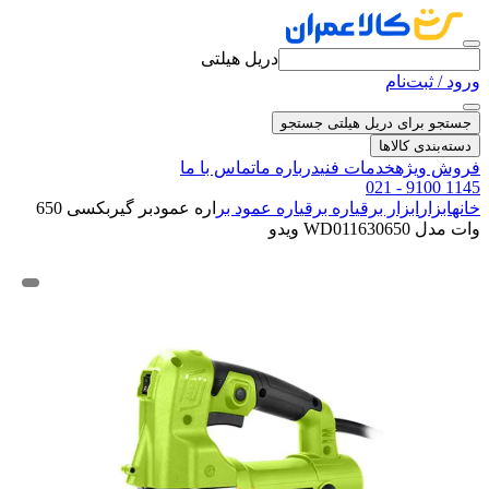
دریل هیلتی
ورود / ثبت‌نام
جستجو برای دریل هیلتی
جستجو
دسته‌بندی کالاها
فروش ویژه
خدمات فنی
درباره ما
تماس با ما
021 - 9100 1145
خانه
ابزار
ابزار برقی
اره برقی
اره عمود بر
اره عمودبر گیربکسی 650
وات مدل WD011630650 ویدو