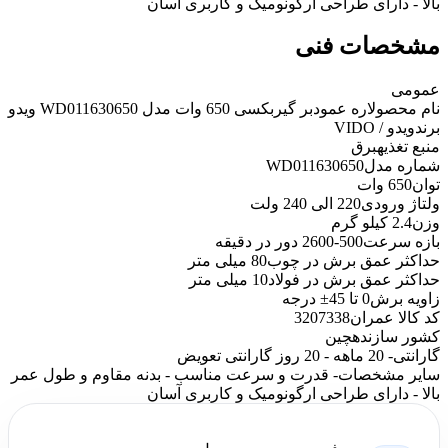
بالا - دارای طراحی ارگونومیک و کاربری آسان
مشخصات فنی
عمومی
نام محصول
اره عمودبر گیربکسی 650 وات مدل WD011630650 ویدو
برند
ویدو / VIDO
منبع تغذیه
برق
شماره مدل
WD011630650
توان
650 وات
ولتاژ ورودی
220 الی 240 ولت
وزن
2.4 کیلو گرم
بازه سرعت
500-2600 دور در دقیقه
حداکثر عمق برش در چوب
80 میلی متر
حداکثر عمق برش در فولاد
10 میلی متر
زاویه برش
0 تا 45± درجه
کد کالا عمران
3207338
کشور سازنده
چین
گارانتی
- 20 ماهه - 20 روز گارانتی تعویض
سایر مشخصات
- قدرت و سرعت مناسب - بدنه مقاوم و طول عمر
بالا - دارای طراحی ارگونومیک و کاربری آسان