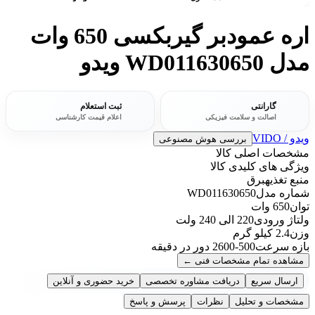
اره عمودبر گیربکسی 650 وات
مدل WD011630650 ویدو
گارانتی
ثبت استعلام
اصالت و سلامت فیزیکی
اعلام قیمت کارشناسی
ویدو / VIDO
بررسی هوش مصنوعی
مشخصات اصلی کالا
ویژگی های کلیدی کالا
منبع تغذیه
برق
شماره مدل
WD011630650
توان
650 وات
ولتاژ ورودی
220 الی 240 ولت
وزن
2.4 کیلو گرم
بازه سرعت
500-2600 دور در دقیقه
مشاهده تمام مشخصات فنی
←
ارسال سریع
دریافت مشاوره تخصصی
خرید حضوری و آنلاین
مشخصات و تحلیل
نظرات
پرسش و پاسخ