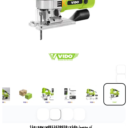
کد محصول
jig-saw-wd011630650-vido