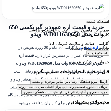
استعلام قیمت
خرید و قیمت اره عمودبر گیربکسی 650
قیمت این محصول پس از ثبت درخواست و بررسی
وات مدل WD011630650 ویدو
کارشناسان اعلام می‌شود.
گارانتی: اصالت و سلامت فیزیکی کالا
این
اره عمود بر
با گارانتی 20 ماه و 20 روزه تعویض در
قابل ثبت استعلام قیمت
استعلام قیمت
فروشگاه کالا عمران در دسترس قرار دارد.
قیمت اره
خدمات خرید کالا عمران
عمودبر گیربکسی 650 وات مدل WD011630650 ویدو
به
قبل از خرید با خیال راحت تصمیم بگیرید
نسبت امکانات و کیفیت آن، بسیار مناسب و رقابتی است.
مشتریان می‌توانند این ابزار را از نمایندگی‌های معتبر ویدو و
ارسال سریع
هماهنگی ارسال بر اساس موجودی و مقصد
همچنین از طریق فروشگاه آنلاین کالا عمران خریداری کنند.
دریافت مشاوره تخصصی
راهنمایی برای انتخاب مدل مناسب پروژه
خرید حضوری و آنلاین
امکان خرید از سایت یا هماهنگی حضوری
با ارائه خدمات پس از فروش و تضمین اصالت، این فروشگاه
محصولات پیشنهادی
به عنوان منبعی مطمئن برای کاربران شناخته می‌شود.