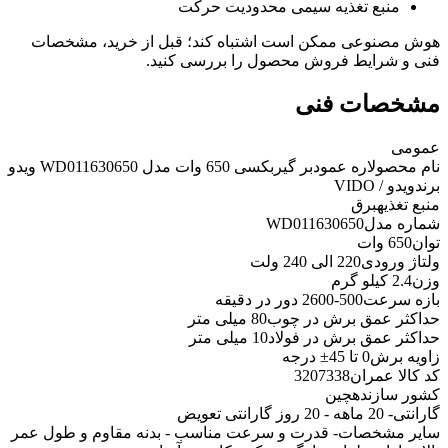
منبع تغذیه سیمی محدودیت حرکت
هوش مصنوعی ممکن است اشتباه کند؛ قبل از خرید، مشخصات
فنی و شرایط فروش محصول را بررسی کنید.
مشخصات فنی
عمومی
نام محصول
اره عمودبر گیربکسی 650 وات مدل WD011630650 ویدو
برند
ویدو / VIDO
منبع تغذیه
برق
شماره مدل
WD011630650
توان
650 وات
ولتاژ ورودی
220 الی 240 ولت
وزن
2.4 کیلو گرم
بازه سرعت
500-2600 دور در دقیقه
حداکثر عمق برش در چوب
80 میلی متر
حداکثر عمق برش در فولاد
10 میلی متر
زاویه برش
0 تا 45± درجه
کد کالا عمران
3207338
کشور سازنده
چین
گارانتی
- 20 ماهه - 20 روز گارانتی تعویض
سایر مشخصات
- قدرت و سرعت مناسب - بدنه مقاوم و طول عمر