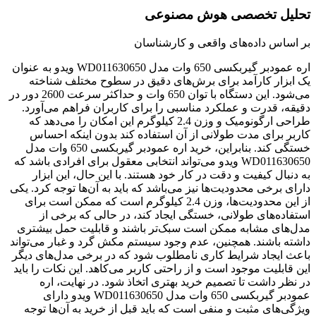
تحلیل تخصصی هوش مصنوعی
بر اساس داده‌های واقعی و کارشناسان
اره عمودبر گیربکسی 650 وات مدل WD011630650 ویدو به عنوان
یک ابزار کارآمد برای برش‌های دقیق در سطوح مختلف شناخته
می‌شود. این دستگاه با توان 650 وات و حداکثر سرعت 2600 دور در
دقیقه، قدرت و عملکرد مناسبی را برای کاربران فراهم می‌آورد.
طراحی ارگونومیک و وزن 2.4 کیلوگرم این امکان را می‌دهد که
کاربر برای مدت طولانی از آن استفاده کند بدون اینکه احساس
خستگی کند. بنابراین، خرید اره عمودبر گیربکسی 650 وات مدل
WD011630650 ویدو می‌تواند انتخابی معقول برای افرادی باشد که
به دنبال کیفیت و دقت در کار خود هستند. با این حال، این ابزار
دارای برخی محدودیت‌ها نیز می‌باشد که باید به آن‌ها توجه کرد. یکی
از این محدودیت‌ها، وزن 2.4 کیلوگرم است که ممکن است برای
استفاده‌های طولانی، خستگی ایجاد کند، در حالی که برخی از
مدل‌های مشابه ممکن است سبک‌تر باشند و قابلیت حمل بیشتری
داشته باشند. همچنین، عدم وجود سیستم مکش گرد و غبار می‌تواند
باعث ایجاد شرایط کاری نامطلوب شود که در برخی مدل‌های دیگر
این قابلیت موجود است و از راحتی کاربر می‌کاهد. این نکات را باید
در نظر داشت تا تصمیم خرید بهتری اتخاذ شود. در نهایت، اره
عمودبر گیربکسی 650 وات مدل WD011630650 ویدو دارای
ویژگی‌های مثبت و منفی است که باید قبل از خرید به آن‌ها توجه